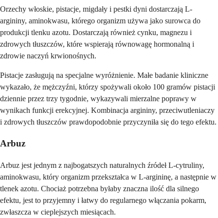
Orzechy włoskie, pistacje, migdały i pestki dyni dostarczają L-
argininy, aminokwasu, którego organizm używa jako surowca do
produkcji tlenku azotu. Dostarczają również cynku, magnezu i
zdrowych tłuszczów, które wspierają równowagę hormonalną i
zdrowie naczyń krwionośnych.
Pistacje zasługują na specjalne wyróżnienie. Małe badanie kliniczne
wykazało, że mężczyźni, którzy spożywali około 100 gramów pistacji
dziennie przez trzy tygodnie, wykazywali mierzalne poprawy w
wynikach funkcji erekcyjnej. Kombinacja argininy, przeciwutleniaczy
i zdrowych tłuszczów prawdopodobnie przyczyniła się do tego efektu.
Arbuz
Arbuz jest jednym z najbogatszych naturalnych źródeł L-cytruliny,
aminokwasu, który organizm przekształca w L-argininę, a następnie w
tlenek azotu. Chociaż potrzebna byłaby znaczna ilość dla silnego
efektu, jest to przyjemny i łatwy do regularnego włączania pokarm,
zwłaszcza w cieplejszych miesiącach.