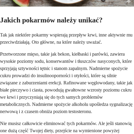
Jakich pokarmów należy unikać?
Tak jak niektóre pokarmy wspierają przepływ krwi, inne aktywnie mu
przeciwdziałają. Oto główne, na które należy uważać.
Przetworzone mięso, takie jak bekon, kiełbaski i parówki, zawiera
wysokie poziomy sodu, konserwantów i tłuszczów nasyconych, które
sprzyjają sztywności tętnic i stanom zapalnym. Nadmierne spożycie
cukru prowadzi do insulinooporności i otyłości, które są silnie
związane z zaburzeniami erekcji. Rafinowane węglowodany, takie jak
białe pieczywo i ciasta, powodują gwałtowne wzrosty poziomu cukru
we krwi i przyczyniają się do tych samych problemów
metabolicznych. Nadmierne spożycie alkoholu upośledza sygnalizację
nerwową i z czasem obniża poziom testosteronu.
Nie musisz całkowicie eliminować tych pokarmów. Ale jeśli stanowią
one dużą część Twojej diety, przejście na wymienione powyżej