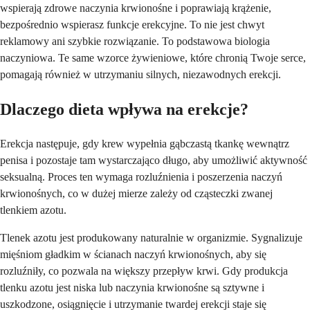
wspierają zdrowe naczynia krwionośne i poprawiają krążenie,
bezpośrednio wspierasz funkcje erekcyjne. To nie jest chwyt
reklamowy ani szybkie rozwiązanie. To podstawowa biologia
naczyniowa. Te same wzorce żywieniowe, które chronią Twoje serce,
pomagają również w utrzymaniu silnych, niezawodnych erekcji.
Dlaczego dieta wpływa na erekcje?
Erekcja następuje, gdy krew wypełnia gąbczastą tkankę wewnątrz
penisa i pozostaje tam wystarczająco długo, aby umożliwić aktywność
seksualną. Proces ten wymaga rozluźnienia i poszerzenia naczyń
krwionośnych, co w dużej mierze zależy od cząsteczki zwanej
tlenkiem azotu.
Tlenek azotu jest produkowany naturalnie w organizmie. Sygnalizuje
mięśniom gładkim w ścianach naczyń krwionośnych, aby się
rozluźniły, co pozwala na większy przepływ krwi. Gdy produkcja
tlenku azotu jest niska lub naczynia krwionośne są sztywne i
uszkodzone, osiągnięcie i utrzymanie twardej erekcji staje się