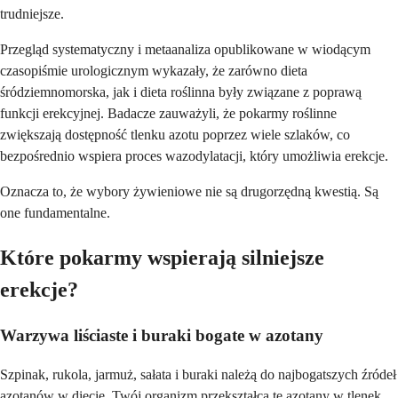
trudniejsze.
Przegląd systematyczny i metaanaliza opublikowane w wiodącym
czasopiśmie urologicznym wykazały, że zarówno dieta
śródziemnomorska, jak i dieta roślinna były związane z poprawą
funkcji erekcyjnej. Badacze zauważyli, że pokarmy roślinne
zwiększają dostępność tlenku azotu poprzez wiele szlaków, co
bezpośrednio wspiera proces wazodylatacji, który umożliwia erekcje.
Oznacza to, że wybory żywieniowe nie są drugorzędną kwestią. Są
one fundamentalne.
Które pokarmy wspierają silniejsze
erekcje?
Warzywa liściaste i buraki bogate w azotany
Szpinak, rukola, jarmuż, sałata i buraki należą do najbogatszych źródeł
azotanów w diecie. Twój organizm przekształca te azotany w tlenek