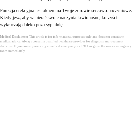
Funkcja erekcyjna jest oknem na Twoje zdrowie sercowo-naczyniowe.
Kiedy jesz, aby wspierać swoje naczynia krwionośne, korzyści
wykraczają daleko poza sypialnię.
Medical Disclaimer:
This article is for informational purposes only and does not constitute
medical advice. Always consult a qualified healthcare provider for diagnosis and treatment
decisions. If you are experiencing a medical emergency, call 911 or go to the nearest emergency
room immediately.