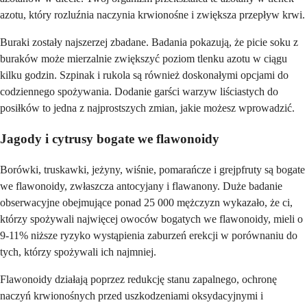
azotu, który rozluźnia naczynia krwionośne i zwiększa przepływ krwi.
Buraki zostały najszerzej zbadane. Badania pokazują, że picie soku z
buraków może mierzalnie zwiększyć poziom tlenku azotu w ciągu
kilku godzin. Szpinak i rukola są również doskonałymi opcjami do
codziennego spożywania. Dodanie garści warzyw liściastych do
posiłków to jedna z najprostszych zmian, jakie możesz wprowadzić.
Jagody i cytrusy bogate we flawonoidy
Borówki, truskawki, jeżyny, wiśnie, pomarańcze i grejpfruty są bogate
we flawonoidy, zwłaszcza antocyjany i flawanony. Duże badanie
obserwacyjne obejmujące ponad 25 000 mężczyzn wykazało, że ci,
którzy spożywali najwięcej owoców bogatych we flawonoidy, mieli o
9-11% niższe ryzyko wystąpienia zaburzeń erekcji w porównaniu do
tych, którzy spożywali ich najmniej.
Flawonoidy działają poprzez redukcję stanu zapalnego, ochronę
naczyń krwionośnych przed uszkodzeniami oksydacyjnymi i