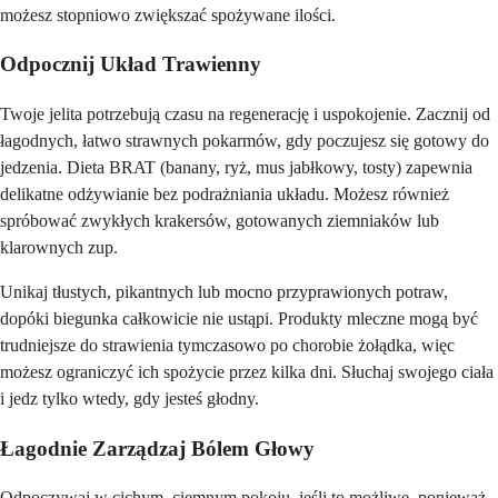
możesz stopniowo zwiększać spożywane ilości.
Odpocznij Układ Trawienny
Twoje jelita potrzebują czasu na regenerację i uspokojenie. Zacznij od
łagodnych, łatwo strawnych pokarmów, gdy poczujesz się gotowy do
jedzenia. Dieta BRAT (banany, ryż, mus jabłkowy, tosty) zapewnia
delikatne odżywianie bez podrażniania układu. Możesz również
spróbować zwykłych krakersów, gotowanych ziemniaków lub
klarownych zup.
Unikaj tłustych, pikantnych lub mocno przyprawionych potraw,
dopóki biegunka całkowicie nie ustąpi. Produkty mleczne mogą być
trudniejsze do strawienia tymczasowo po chorobie żołądka, więc
możesz ograniczyć ich spożycie przez kilka dni. Słuchaj swojego ciała
i jedz tylko wtedy, gdy jesteś głodny.
Łagodnie Zarządzaj Bólem Głowy
Odpoczywaj w cichym, ciemnym pokoju, jeśli to możliwe, ponieważ