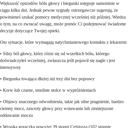
Większość epizodów bólu głowy i biegunki ustępuje samoistnie w
ciągu kilku dni. Jednak pewne sygnały ostrzegawcze sugerują, że
powinieneś szukać pomocy medycznej wcześniej niż później. Wiedza
o tym, na co zwracać uwagę, może pomóc Ci podejmować świadome
decyzje dotyczące Twojej opieki.
Oto sytuacje, które wymagają natychmiastowego kontaktu z lekarzem:
• Silny ból głowy, który różni się od wszelkich bólu, którego
doświadczyłeś wcześniej, zwłaszcza jeśli pojawił się nagle i jest
intensywny
• Biegunka trwająca dłużej niż trzy dni bez poprawy
• Krew lub czarne, smoliste stolce w wypróżnieniach
• Objawy znacznego odwodnienia, takie jak silne pragnienie, bardzo
ciemny mocz, zawroty głowy przy wstawaniu lub zmniejszone
oddawanie moczu
• Wysoka gorączka powyżej 39 stopni Celsjusza (102 stopnie