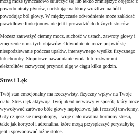
mózg może tymczasowo skurczyć się lub lekko zmniejszyć objętość z
powodu utraty płynów, naciskając na błony wrażliwe na ból i
powodując ból głowy. W międzyczasie odwodnienie może zakłócać
prawidłowe funkcjonowanie jelit i prowadzić do luźnych stolców.
Możesz zauważyć ciemny mocz, suchość w ustach, zawroty głowy i
zmęczenie obok tych objawów. Odwodnienie może pojawić się
niespodziewanie podczas upałów, intensywnego wysiłku fizycznego
lub choroby. Stopniowe nawadnianie wodą lub roztworami
elektrolitów zazwyczaj przynosi ulgę w ciągu kilku godzin.
Stres i Lęk
Twój stan emocjonalny ma rzeczywisty, fizyczny wpływ na Twoje
ciało. Stres i lęk aktywują Twój układ nerwowy w sposób, który może
wywoływać zarówno bóle głowy napięciowe, jak i rozstrój trawienny.
Gdy czujesz się niespokojny, Twoje ciało uwalnia hormony stresu,
takie jak kortyzol i adrenalina, które mogą przyspieszyć perystaltykę
jelit i spowodować luźne stolce.