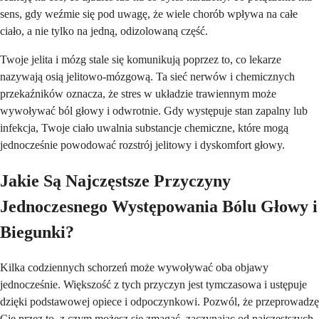
sens, gdy weźmie się pod uwagę, że wiele chorób wpływa na całe
ciało, a nie tylko na jedną, odizolowaną część.
Twoje jelita i mózg stale się komunikują poprzez to, co lekarze
nazywają osią jelitowo-mózgową. Ta sieć nerwów i chemicznych
przekaźników oznacza, że stres w układzie trawiennym może
wywoływać ból głowy i odwrotnie. Gdy występuje stan zapalny lub
infekcja, Twoje ciało uwalnia substancje chemiczne, które mogą
jednocześnie powodować rozstrój jelitowy i dyskomfort głowy.
Jakie Są Najczęstsze Przyczyny
Jednoczesnego Występowania Bólu Głowy i
Biegunki?
Kilka codziennych schorzeń może wywoływać oba objawy
jednocześnie. Większość z tych przyczyn jest tymczasowa i ustępuje
dzięki podstawowej opiece i odpoczynkowi. Pozwól, że przeprowadzę
Cię przez to, z czym możesz się zmagać, zaczynając od najczęstszych