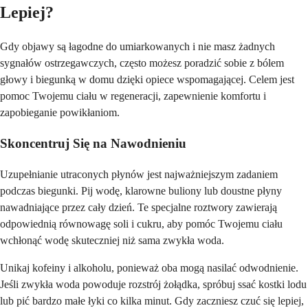
Lepiej?
Gdy objawy są łagodne do umiarkowanych i nie masz żadnych
sygnałów ostrzegawczych, często możesz poradzić sobie z bólem
głowy i biegunką w domu dzięki opiece wspomagającej. Celem jest
pomoc Twojemu ciału w regeneracji, zapewnienie komfortu i
zapobieganie powikłaniom.
Skoncentruj Się na Nawodnieniu
Uzupełnianie utraconych płynów jest najważniejszym zadaniem
podczas biegunki. Pij wodę, klarowne buliony lub doustne płyny
nawadniające przez cały dzień. Te specjalne roztwory zawierają
odpowiednią równowagę soli i cukru, aby pomóc Twojemu ciału
wchłonąć wodę skuteczniej niż sama zwykła woda.
Unikaj kofeiny i alkoholu, ponieważ oba mogą nasilać odwodnienie.
Jeśli zwykła woda powoduje rozstrój żołądka, spróbuj ssać kostki lodu
lub pić bardzo małe łyki co kilka minut. Gdy zaczniesz czuć się lepiej,