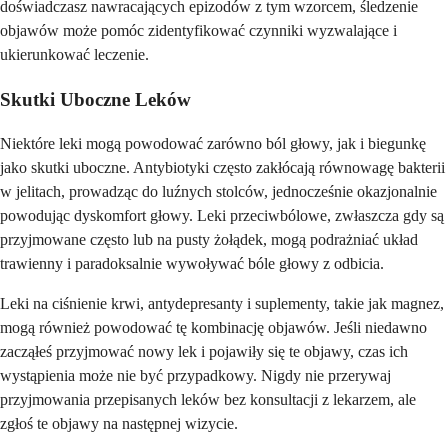
doświadczasz nawracających epizodów z tym wzorcem, śledzenie
objawów może pomóc zidentyfikować czynniki wyzwalające i
ukierunkować leczenie.
Skutki Uboczne Leków
Niektóre leki mogą powodować zarówno ból głowy, jak i biegunkę
jako skutki uboczne. Antybiotyki często zakłócają równowagę bakterii
w jelitach, prowadząc do luźnych stolców, jednocześnie okazjonalnie
powodując dyskomfort głowy. Leki przeciwbólowe, zwłaszcza gdy są
przyjmowane często lub na pusty żołądek, mogą podrażniać układ
trawienny i paradoksalnie wywoływać bóle głowy z odbicia.
Leki na ciśnienie krwi, antydepresanty i suplementy, takie jak magnez,
mogą również powodować tę kombinację objawów. Jeśli niedawno
zacząłeś przyjmować nowy lek i pojawiły się te objawy, czas ich
wystąpienia może nie być przypadkowy. Nigdy nie przerywaj
przyjmowania przepisanych leków bez konsultacji z lekarzem, ale
zgłoś te objawy na następnej wizycie.