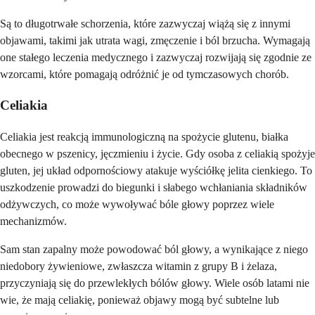
Są to długotrwałe schorzenia, które zazwyczaj wiążą się z innymi
objawami, takimi jak utrata wagi, zmęczenie i ból brzucha. Wymagają
one stałego leczenia medycznego i zazwyczaj rozwijają się zgodnie ze
wzorcami, które pomagają odróżnić je od tymczasowych chorób.
Celiakia
Celiakia jest reakcją immunologiczną na spożycie glutenu, białka
obecnego w pszenicy, jęczmieniu i życie. Gdy osoba z celiakią spożyje
gluten, jej układ odpornościowy atakuje wyściółkę jelita cienkiego. To
uszkodzenie prowadzi do biegunki i słabego wchłaniania składników
odżywczych, co może wywoływać bóle głowy poprzez wiele
mechanizmów.
Sam stan zapalny może powodować ból głowy, a wynikające z niego
niedobory żywieniowe, zwłaszcza witamin z grupy B i żelaza,
przyczyniają się do przewlekłych bólów głowy. Wiele osób latami nie
wie, że mają celiakię, ponieważ objawy mogą być subtelne lub