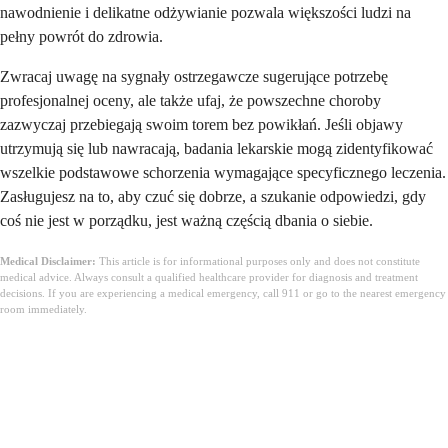
nawodnienie i delikatne odżywianie pozwala większości ludzi na
pełny powrót do zdrowia.
Zwracaj uwagę na sygnały ostrzegawcze sugerujące potrzebę
profesjonalnej oceny, ale także ufaj, że powszechne choroby
zazwyczaj przebiegają swoim torem bez powikłań. Jeśli objawy
utrzymują się lub nawracają, badania lekarskie mogą zidentyfikować
wszelkie podstawowe schorzenia wymagające specyficznego leczenia.
Zasługujesz na to, aby czuć się dobrze, a szukanie odpowiedzi, gdy
coś nie jest w porządku, jest ważną częścią dbania o siebie.
Medical Disclaimer:
This article is for informational purposes only and does not constitute
medical advice. Always consult a qualified healthcare provider for diagnosis and treatment
decisions. If you are experiencing a medical emergency, call 911 or go to the nearest emergency
room immediately.