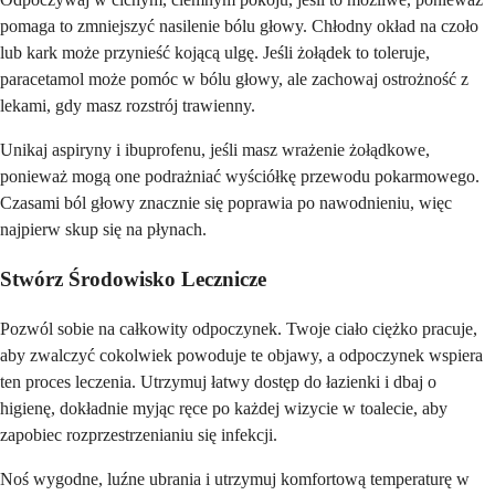
pomaga to zmniejszyć nasilenie bólu głowy. Chłodny okład na czoło
lub kark może przynieść kojącą ulgę. Jeśli żołądek to toleruje,
paracetamol może pomóc w bólu głowy, ale zachowaj ostrożność z
lekami, gdy masz rozstrój trawienny.
Unikaj aspiryny i ibuprofenu, jeśli masz wrażenie żołądkowe,
ponieważ mogą one podrażniać wyściółkę przewodu pokarmowego.
Czasami ból głowy znacznie się poprawia po nawodnieniu, więc
najpierw skup się na płynach.
Stwórz Środowisko Lecznicze
Pozwól sobie na całkowity odpoczynek. Twoje ciało ciężko pracuje,
aby zwalczyć cokolwiek powoduje te objawy, a odpoczynek wspiera
ten proces leczenia. Utrzymuj łatwy dostęp do łazienki i dbaj o
higienę, dokładnie myjąc ręce po każdej wizycie w toalecie, aby
zapobiec rozprzestrzenianiu się infekcji.
Noś wygodne, luźne ubrania i utrzymuj komfortową temperaturę w