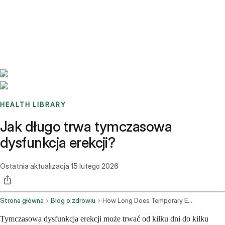
Benchmarks
Stories
FAQ
Sign up / Log in
HEALTH LIBRARY
Jak długo trwa tymczasowa
dysfunkcja erekcji?
Ostatnia aktualizacja
15 lutego 2026
Strona główna
Blog o zdrowiu
How Long Does Temporary Erectile Dysfunction Last
Tymczasowa dysfunkcja erekcji może trwać od kilku dni do kilku