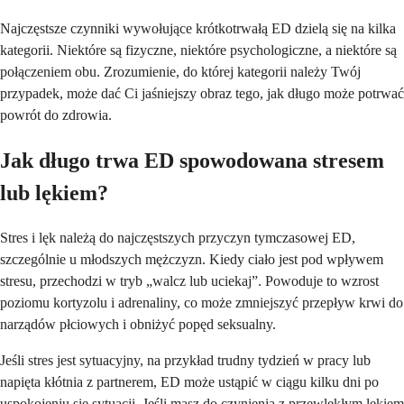
Najczęstsze czynniki wywołujące krótkotrwałą ED dzielą się na kilka
kategorii. Niektóre są fizyczne, niektóre psychologiczne, a niektóre są
połączeniem obu. Zrozumienie, do której kategorii należy Twój
przypadek, może dać Ci jaśniejszy obraz tego, jak długo może potrwać
powrót do zdrowia.
Jak długo trwa ED spowodowana stresem
lub lękiem?
Stres i lęk należą do najczęstszych przyczyn tymczasowej ED,
szczególnie u młodszych mężczyzn. Kiedy ciało jest pod wpływem
stresu, przechodzi w tryb „walcz lub uciekaj”. Powoduje to wzrost
poziomu kortyzolu i adrenaliny, co może zmniejszyć przepływ krwi do
narządów płciowych i obniżyć popęd seksualny.
Jeśli stres jest sytuacyjny, na przykład trudny tydzień w pracy lub
napięta kłótnia z partnerem, ED może ustąpić w ciągu kilku dni po
uspokojeniu się sytuacji. Jeśli masz do czynienia z przewlekłym lękiem