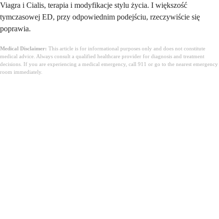
Viagra i Cialis, terapia i modyfikacje stylu życia. I większość
tymczasowej ED, przy odpowiednim podejściu, rzeczywiście się
poprawia.
Medical Disclaimer:
This article is for informational purposes only and does not constitute
medical advice. Always consult a qualified healthcare provider for diagnosis and treatment
decisions. If you are experiencing a medical emergency, call 911 or go to the nearest emergency
room immediately.