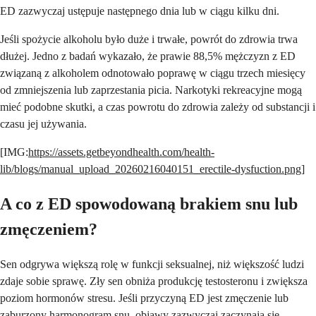
ED zazwyczaj ustępuje następnego dnia lub w ciągu kilku dni.
Jeśli spożycie alkoholu było duże i trwałe, powrót do zdrowia trwa
dłużej. Jedno z badań wykazało, że prawie 88,5% mężczyzn z ED
związaną z alkoholem odnotowało poprawę w ciągu trzech miesięcy
od zmniejszenia lub zaprzestania picia. Narkotyki rekreacyjne mogą
mieć podobne skutki, a czas powrotu do zdrowia zależy od substancji i
czasu jej używania.
[IMG:
https://assets.getbeyondhealth.com/health-
lib/blogs/manual_upload_20260216040151_erectile-dysfuction.png
]
A co z ED spowodowaną brakiem snu lub
zmęczeniem?
Sen odgrywa większą rolę w funkcji seksualnej, niż większość ludzi
zdaje sobie sprawę. Zły sen obniża produkcję testosteronu i zwiększa
poziom hormonów stresu. Jeśli przyczyną ED jest zmęczenie lub
zaburzony harmonogram snu, objawy zazwyczaj zaczynają się