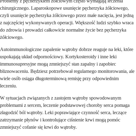
Problemy z pęcherzykiem żółciowym często wymagają leczenia
chirurgicznego. Laparoskopowe usunięcie pęcherzyka żółciowego,
czyli usunięcie pęcherzyka żółciowego przez małe nacięcia, jest jedną
z najczęściej wykonywanych operacji. Większość ludzi szybko wraca
do zdrowia i prowadzi całkowicie normalne życie bez pęcherzyka
żółciowego.
Autoimmunologiczne zapalenie wątroby dobrze reaguje na leki, które
uspokajają układ odpornościowy. Kortykosteroidy i inne leki
immunosupresyjne mogą zmniejszyć stan zapalny i zapobiec
bliznowaceniu. Będziesz potrzebował regularnego monitorowania, ale
wiele osób osiąga długoterminową remisję przy odpowiednim
leczeniu.
W sytuacjach związanych z zastojem wątroby spowodowanym
problemami z sercem, leczenie podstawowej choroby serca pomaga
złagodzić ból wątroby. Leki poprawiające czynność serca, leczące
zatrzymanie płynów i kontrolujące ciśnienie krwi mogą pomóc
zmniejszyć cofanie się krwi do wątroby.