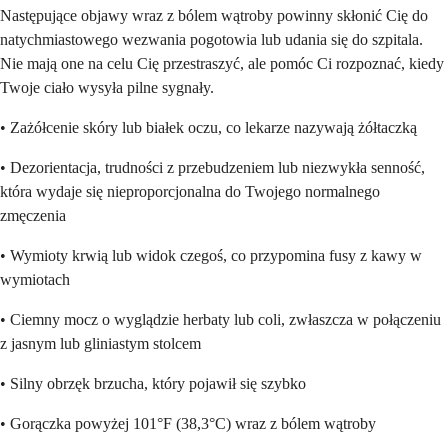
Następujące objawy wraz z bólem wątroby powinny skłonić Cię do
natychmiastowego wezwania pogotowia lub udania się do szpitala.
Nie mają one na celu Cię przestraszyć, ale pomóc Ci rozpoznać, kiedy
Twoje ciało wysyła pilne sygnały.
• Zażółcenie skóry lub białek oczu, co lekarze nazywają żółtaczką
• Dezorientacja, trudności z przebudzeniem lub niezwykła senność,
która wydaje się nieproporcjonalna do Twojego normalnego
zmęczenia
• Wymioty krwią lub widok czegoś, co przypomina fusy z kawy w
wymiotach
• Ciemny mocz o wyglądzie herbaty lub coli, zwłaszcza w połączeniu
z jasnym lub gliniastym stolcem
• Silny obrzęk brzucha, który pojawił się szybko
• Gorączka powyżej 101°F (38,3°C) wraz z bólem wątroby