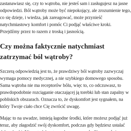
zastanawiasz się, czy to wątroba, nie jesteś sam i zasługujesz na jasne
odpowiedzi. Ból wątroby może być niepokojący, ale zrozumienie tego,
co się dzieje, i wiedza, jak zareagować, może przynieść
natychmiastowy komfort i pomóc Ci podjąć właściwe kroki.
Przejdźmy przez to razem z troską i jasnością.
Czy można faktycznie natychmiast
zatrzymać ból wątroby?
Szczerą odpowiedzią jest to, że prawdziwy ból wątroby zazwyczaj
wymaga pomocy medycznej, a nie szybkiego domowego sposobu.
Sama wątroba nie ma receptorów bólu, więc to, co odczuwasz, to
prawdopodobnie rozciąganie otaczającej ją torebki lub stan zapalny w
pobliskich obszarach. Oznacza to, że dyskomfort jest sygnałem, na
który Twoje ciało chce Cię zwrócić uwagę.
Mając to na uwadze, istnieją łagodne środki, które możesz podjąć już
teraz, aby złagodzić swój dyskomfort, podczas gdy będziesz ustalać