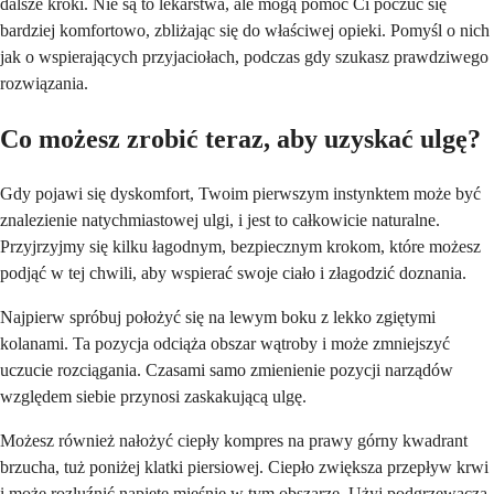
dalsze kroki. Nie są to lekarstwa, ale mogą pomóc Ci poczuć się
bardziej komfortowo, zbliżając się do właściwej opieki. Pomyśl o nich
jak o wspierających przyjaciołach, podczas gdy szukasz prawdziwego
rozwiązania.
Co możesz zrobić teraz, aby uzyskać ulgę?
Gdy pojawi się dyskomfort, Twoim pierwszym instynktem może być
znalezienie natychmiastowej ulgi, i jest to całkowicie naturalne.
Przyjrzyjmy się kilku łagodnym, bezpiecznym krokom, które możesz
podjąć w tej chwili, aby wspierać swoje ciało i złagodzić doznania.
Najpierw spróbuj położyć się na lewym boku z lekko zgiętymi
kolanami. Ta pozycja odciąża obszar wątroby i może zmniejszyć
uczucie rozciągania. Czasami samo zmienienie pozycji narządów
względem siebie przynosi zaskakującą ulgę.
Możesz również nałożyć ciepły kompres na prawy górny kwadrant
brzucha, tuż poniżej klatki piersiowej. Ciepło zwiększa przepływ krwi
i może rozluźnić napięte mięśnie w tym obszarze. Użyj podgrzewacza