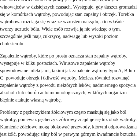
winowajców w dzisiejszych czasach. Występuje, gdy tłuszcz gromadzi
się w komórkach wątroby, powodując stan zapalny i obrzęk. Torebka
wątrobowa rozciąga się wraz ze wzrostem narządu, a to właśnie
tworzy uczucie bólu. Wiele osób rozwija ją nie wiedząc o tym,
szczególnie jeśli mają cukrzycę, nadwagę lub wysoki poziom
cholesterolu.
Zapalenie wątroby, które po prostu oznacza stan zapalny wątroby,
występuje w kilku postaciach. Wirusowe zapalenie wątroby
spowodowane infekcjami, takimi jak zapalenie wątroby typu A, B lub
C, powoduje obrzęk i tkliwość wątroby. Możesz również rozwinąć
zapalenie wątroby z powodu niektórych leków, nadmiernego spożycia
alkoholu lub chorób autoimmunologicznych, w których organizm
błędnie atakuje własną wątrobę.
Problemy z pęcherzykiem żółciowym często maskują się jako ból
wątroby, ponieważ pęcherzyk żółciowy znajduje się tuż obok wątroby.
Kamienie żółciowe mogą blokować przewody, którymi odprowadzana
jest żółć, powodując silny ból w prawym górnym kwadrancie brzucha.