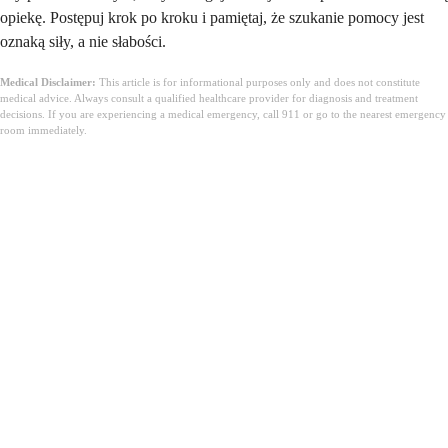
opiekę. Postępuj krok po kroku i pamiętaj, że szukanie pomocy jest
oznaką siły, a nie słabości.
Medical Disclaimer:
This article is for informational purposes only and does not constitute
medical advice. Always consult a qualified healthcare provider for diagnosis and treatment
decisions. If you are experiencing a medical emergency, call 911 or go to the nearest emergency
room immediately.