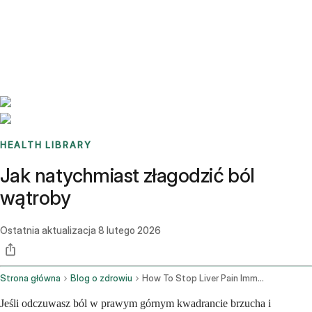
Benchmarks
Stories
FAQ
Sign up / Log in
HEALTH LIBRARY
Jak natychmiast złagodzić ból
wątroby
Ostatnia aktualizacja
8 lutego 2026
Strona główna
Blog o zdrowiu
How To Stop Liver Pain Immediately
Jeśli odczuwasz ból w prawym górnym kwadrancie brzucha i