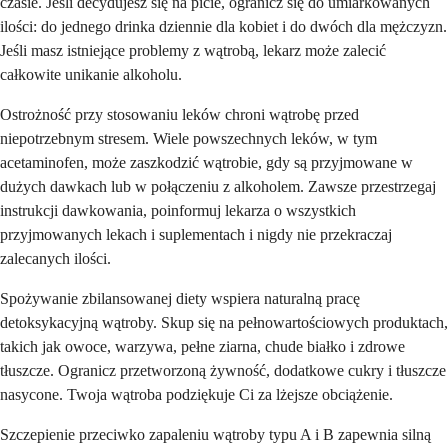
czasie. Jeśli decydujesz się na picie, ogranicz się do umiarkowanych
ilości: do jednego drinka dziennie dla kobiet i do dwóch dla mężczyzn.
Jeśli masz istniejące problemy z wątrobą, lekarz może zalecić
całkowite unikanie alkoholu.
Ostrożność przy stosowaniu leków chroni wątrobę przed
niepotrzebnym stresem. Wiele powszechnych leków, w tym
acetaminofen, może zaszkodzić wątrobie, gdy są przyjmowane w
dużych dawkach lub w połączeniu z alkoholem. Zawsze przestrzegaj
instrukcji dawkowania, poinformuj lekarza o wszystkich
przyjmowanych lekach i suplementach i nigdy nie przekraczaj
zalecanych ilości.
Spożywanie zbilansowanej diety wspiera naturalną pracę
detoksykacyjną wątroby. Skup się na pełnowartościowych produktach,
takich jak owoce, warzywa, pełne ziarna, chude białko i zdrowe
tłuszcze. Ogranicz przetworzoną żywność, dodatkowe cukry i tłuszcze
nasycone. Twoja wątroba podziękuje Ci za lżejsze obciążenie.
Szczepienie przeciwko zapaleniu wątroby typu A i B zapewnia silną