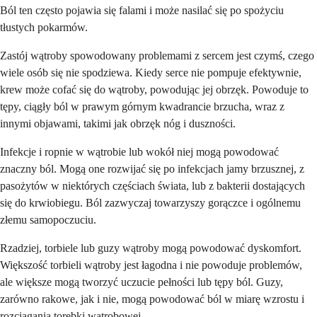
Ból ten często pojawia się falami i może nasilać się po spożyciu
tłustych pokarmów.
Zastój wątroby spowodowany problemami z sercem jest czymś, czego
wiele osób się nie spodziewa. Kiedy serce nie pompuje efektywnie,
krew może cofać się do wątroby, powodując jej obrzęk. Powoduje to
tępy, ciągły ból w prawym górnym kwadrancie brzucha, wraz z
innymi objawami, takimi jak obrzęk nóg i duszności.
Infekcje i ropnie w wątrobie lub wokół niej mogą powodować
znaczny ból. Mogą one rozwijać się po infekcjach jamy brzusznej, z
pasożytów w niektórych częściach świata, lub z bakterii dostających
się do krwiobiegu. Ból zazwyczaj towarzyszy gorączce i ogólnemu
złemu samopoczuciu.
Rzadziej, torbiele lub guzy wątroby mogą powodować dyskomfort.
Większość torbieli wątroby jest łagodna i nie powoduje problemów,
ale większe mogą tworzyć uczucie pełności lub tępy ból. Guzy,
zarówno rakowe, jak i nie, mogą powodować ból w miarę wzrostu i
rozciągania torebki wątrobowej.