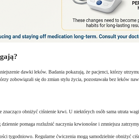
agają?
iejszenie dawki leków. Badania pokazują, że pacjenci, którzy utrzymu
órzy zobowiązali się do zmian stylu życia, pozostawała bez leków naw
 znacząco obniżyć ciśnienie krwi. U niektórych osób sama utrata wa
 dziennie pomaga rozluźnić naczynia krwionośne i zmniejsza zatrzym
ci tygodniowo. Regularne ćwiczenia mogą samodzielnie obniżyć ciśn