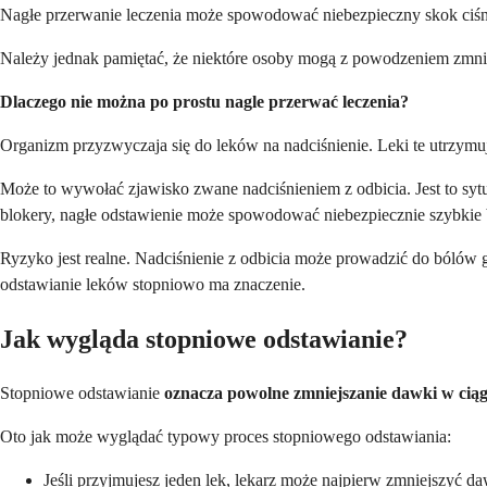
Nagłe przerwanie leczenia może spowodować niebezpieczny skok ciśn
Należy jednak pamiętać, że niektóre osoby mogą z powodzeniem zmniej
Dlaczego nie można po prostu nagle przerwać leczenia?
Organizm przyzwyczaja się do leków na nadciśnienie. Leki te utrzymuj
Może to wywołać zjawisko zwane nadciśnieniem z odbicia. Jest to sytu
blokery, nagłe odstawienie może spowodować niebezpiecznie szybkie b
Ryzyko jest realne. Nadciśnienie z odbicia może prowadzić do bólów 
odstawianie leków stopniowo ma znaczenie.
Jak wygląda stopniowe odstawianie?
Stopniowe odstawianie
oznacza powolne zmniejszanie dawki w ciąg
Oto jak może wyglądać typowy proces stopniowego odstawiania:
Jeśli przyjmujesz jeden lek, lekarz może najpierw zmniejszyć da