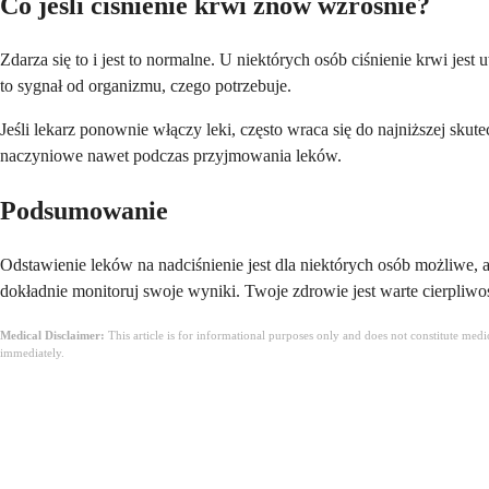
Co jeśli ciśnienie krwi znów wzrośnie?
Zdarza się to i jest to normalne. U niektórych osób ciśnienie krwi jes
to sygnał od organizmu, czego potrzebuje.
Jeśli lekarz ponownie włączy leki, często wraca się do najniższej s
naczyniowe nawet podczas przyjmowania leków.
Podsumowanie
Odstawienie leków na nadciśnienie jest dla niektórych osób możliwe, al
dokładnie monitoruj swoje wyniki. Twoje zdrowie jest warte cierpliwoś
Medical Disclaimer:
This article is for informational purposes only and does not constitute med
immediately.