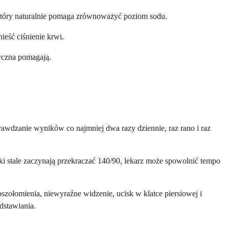
 który naturalnie pomaga zrównoważyć poziom sodu.
eść ciśnienie krwi.
yczna pomagają.
awdzanie wyników co najmniej dwa razy dziennie, raz rano i raz
i stale zaczynają przekraczać 140/90, lekarz może spowolnić tempo
zołomienia, niewyraźne widzenie, ucisk w klatce piersiowej i
dstawiania.