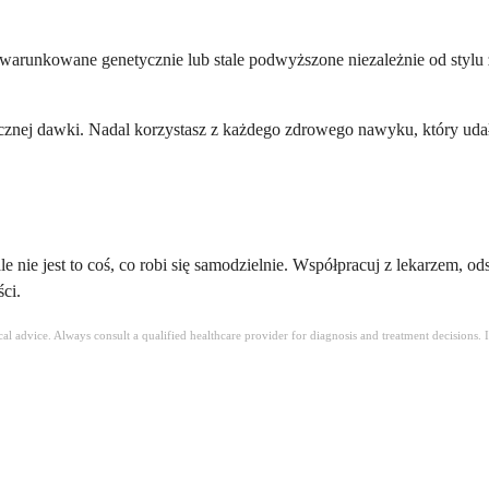
t uwarunkowane genetycznie lub stale podwyższone niezależnie od stylu 
kutecznej dawki. Nadal korzystasz z każdego zdrowego nawyku, który u
e nie jest to coś, co robi się samodzielnie. Współpracuj z lekarzem, od
ci.
ical advice. Always consult a qualified healthcare provider for diagnosis and treatment decisions