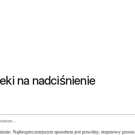
eki na nadciśnienie
How To Stop Taking Blood Pressure Medication Safely
nienie. Najbezpieczniejszym sposobem jest powolny, stopniowy proce