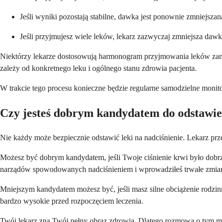
Jeśli wyniki pozostają stabilne, dawka jest ponownie zmniejsza
Jeśli przyjmujesz wiele leków, lekarz zazwyczaj zmniejsza dawkę
Niektórzy lekarze dostosowują harmonogram przyjmowania leków zamia
zależy od konkretnego leku i ogólnego stanu zdrowia pacjenta.
W trakcie tego procesu konieczne będzie regularne samodzielne monit
Czy jesteś dobrym kandydatem do odstawie
Nie każdy może bezpiecznie odstawić leki na nadciśnienie. Lekarz p
Możesz być dobrym kandydatem, jeśli Twoje ciśnienie krwi było dobrz
narządów spowodowanych nadciśnieniem i wprowadziłeś trwałe zmiany
Mniejszym kandydatem możesz być, jeśli masz silne obciążenie rodzinn
bardzo wysokie przed rozpoczęciem leczenia.
Twój lekarz zna Twój pełny obraz zdrowia. Dlatego rozmowa o tym mu