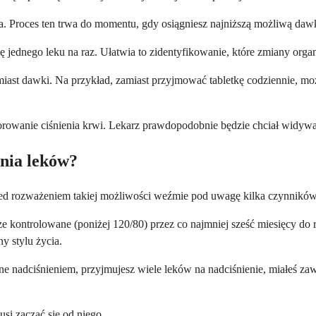
na. Proces ten trwa do momentu, gdy osiągniesz najniższą możliwą dawk
 jednego leku na raz. Ułatwia to zidentyfikowanie, które zmiany organi
st dawki. Na przykład, zamiast przyjmować tabletkę codziennie, możn
orowanie ciśnienia krwi. Lekarz prawdopodobnie będzie chciał widywać
nia leków?
rzed rozważeniem takiej możliwości weźmie pod uwagę kilka czynników
e kontrolowane (poniżej 120/80) przez co najmniej sześć miesięcy do 
 stylu życia.
e nadciśnieniem, przyjmujesz wiele leków na nadciśnienie, miałeś zawa
si zacząć się od niego.