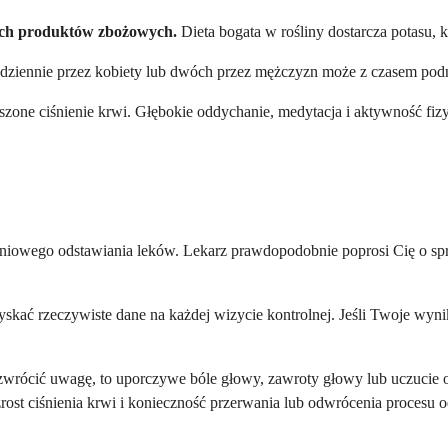
tych produktów zbożowych.
Dieta bogata w rośliny dostarcza potasu,
dziennie przez kobiety lub dwóch przez mężczyzn może z czasem podni
zone ciśnienie krwi. Głębokie oddychanie, medytacja i aktywność fiz
pniowego odstawiania leków. Lekarz prawdopodobnie poprosi Cię o spr
kać rzeczywiste dane na każdej wizycie kontrolnej. Jeśli Twoje wynik
wrócić uwagę, to uporczywe bóle głowy, zawroty głowy lub uczucie os
t ciśnienia krwi i konieczność przerwania lub odwrócenia procesu o