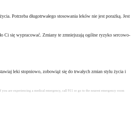
życia. Potrzeba długotrwałego stosowania leków nie jest porażką. Jest
dało Ci się wypracować. Zmiany te zmniejszają ogólne ryzyko sercowo-
stawiaj leki stopniowo, zobowiąż się do trwałych zmian stylu życia i
. If you are experiencing a medical emergency, call 911 or go to the nearest emergency room