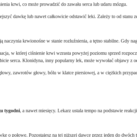
ienia krwi, co może prowadzić do zawału serca lub udaru mózgu.
szyć dawkę lub nawet całkowicie odstawić leki. Zależy to od stanu z
ą naczynia krwionośne w stanie rozluźnienia, a tętno stabilne. Gdy na
acja, w której ciśnienie krwi wzrasta powyżej poziomu sprzed rozpocz
icie serca. Klonidyna, inny popularny lek, może wywołać objawy z od
głowy, zawrotów głowy, bólu w klatce piersiowej, a w ciężkich przypa
u tygodni
, a nawet miesięcy. Lekarz ustala tempo na podstawie reakcj
wkę o połowę. Pozostajesz na tej niższej dawce przez jeden do dwóch t