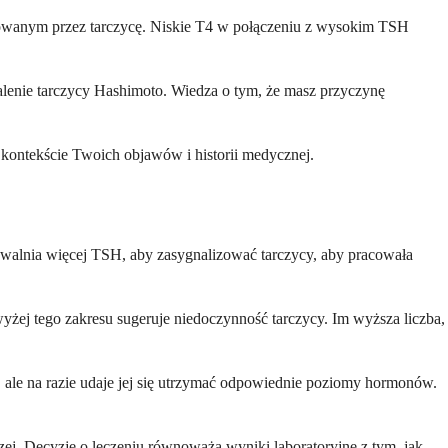
owanym przez tarczycę. Niskie T4 w połączeniu z wysokim TSH
palenie tarczycy Hashimoto. Wiedza o tym, że masz przyczynę
w kontekście Twoich objawów i historii medycznej.
alnia więcej TSH, aby zasygnalizować tarczycy, aby pracowała
yżej tego zakresu sugeruje niedoczynność tarczycy. Im wyższa liczba,
 ale na razie udaje jej się utrzymać odpowiednie poziomy hormonów.
. Decyzje o leczeniu równoważą wyniki laboratoryjne z tym, jak