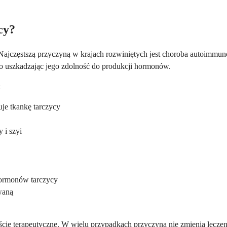
cy?
ajczęstszą przyczyną w krajach rozwiniętych jest choroba autoimmuno
wo uszkadzając jego zdolność do produkcji hormonów.
:
je tkankę tarczycy
 i szyi
hormonów tarczycy
owaną
e terapeutyczne. W wielu przypadkach przyczyna nie zmienia leczeni