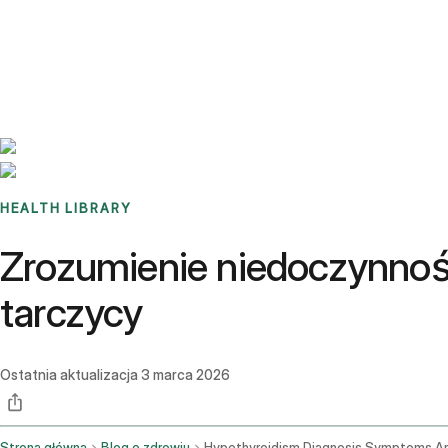
Benchmarks
Stories
FAQ
Sign up / Log in
HEALTH LIBRARY
Zrozumienie niedoczynnośc
tarczycy
Ostatnia aktualizacja
3 marca 2026
Strona główna
Blog o zdrowiu