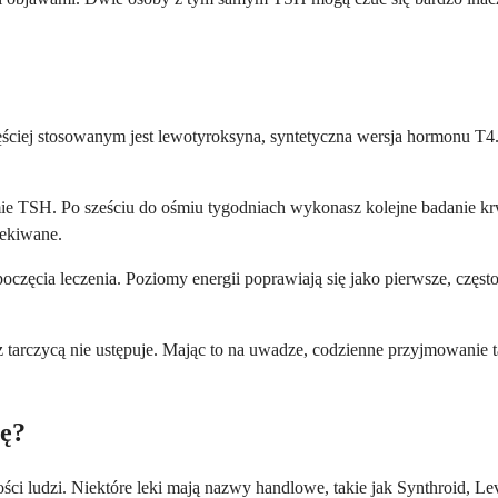
ściej stosowanym jest lewotyroksyna, syntetyczna wersja hormonu T4. 
e TSH. Po sześciu do ośmiu tygodniach wykonasz kolejne badanie krwi
zekiwane.
poczęcia leczenia. Poziomy energii poprawiają się jako pierwsze, częst
arczycą nie ustępuje. Mając to na uwadze, codzienne przyjmowanie tab
cę?
ci ludzi. Niektóre leki mają nazwy handlowe, takie jak Synthroid, Lev