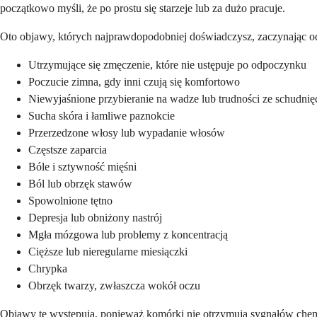
początkowo myśli, że po prostu się starzeje lub za dużo pracuje.
Oto objawy, których najprawdopodobniej doświadczysz, zaczynając od
Utrzymujące się zmęczenie, które nie ustępuje po odpoczynku
Poczucie zimna, gdy inni czują się komfortowo
Niewyjaśnione przybieranie na wadze lub trudności ze schudni
Sucha skóra i łamliwe paznokcie
Przerzedzone włosy lub wypadanie włosów
Częstsze zaparcia
Bóle i sztywność mięśni
Ból lub obrzęk stawów
Spowolnione tętno
Depresja lub obniżony nastrój
Mgła mózgowa lub problemy z koncentracją
Cięższe lub nieregularne miesiączki
Chrypka
Obrzęk twarzy, zwłaszcza wokół oczu
Objawy te występują, ponieważ komórki nie otrzymują sygnałów chem