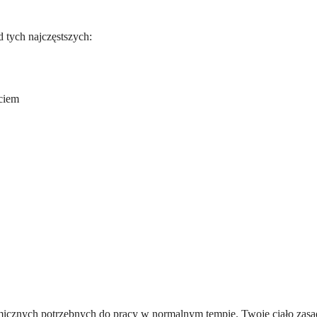
 tych najczęstszych:
ęciem
icznych potrzebnych do pracy w normalnym tempie. Twoje ciało zasad