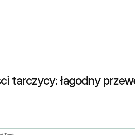
i tarczycy: łagodny przew
Hypothyroidism Diagnosis Symptoms And Treatment Plan