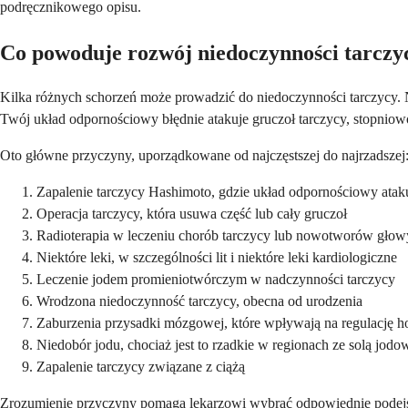
podręcznikowego opisu.
Co powoduje rozwój niedoczynności tarczy
Kilka różnych schorzeń może prowadzić do niedoczynności tarczycy. N
Twój układ odpornościowy błędnie atakuje gruczoł tarczycy, stopnio
Oto główne przyczyny, uporządkowane od najczęstszej do najrzadszej
Zapalenie tarczycy Hashimoto, gdzie układ odpornościowy ataku
Operacja tarczycy, która usuwa część lub cały gruczoł
Radioterapia w leczeniu chorób tarczycy lub nowotworów głowy
Niektóre leki, w szczególności lit i niektóre leki kardiologiczne
Leczenie jodem promieniotwórczym w nadczynności tarczycy
Wrodzona niedoczynność tarczycy, obecna od urodzenia
Zaburzenia przysadki mózgowej, które wpływają na regulację 
Niedobór jodu, chociaż jest to rzadkie w regionach ze solą jod
Zapalenie tarczycy związane z ciążą
Zrozumienie przyczyny pomaga lekarzowi wybrać odpowiednie podejści