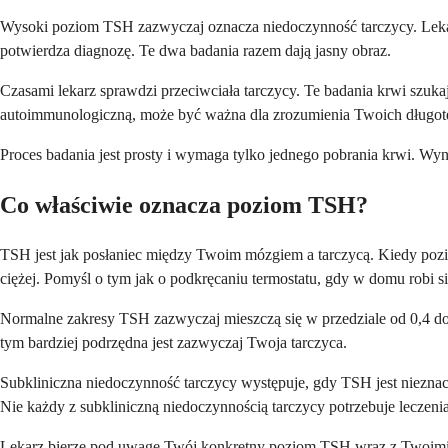
Wysoki poziom TSH zazwyczaj oznacza niedoczynność tarczycy. Lek
potwierdza diagnozę. Te dwa badania razem dają jasny obraz.
Czasami lekarz sprawdzi przeciwciała tarczycy. Te badania krwi szuka
autoimmunologiczną, może być ważna dla zrozumienia Twoich długo
Proces badania jest prosty i wymaga tylko jednego pobrania krwi. Wyn
Co właściwie oznacza poziom TSH?
TSH jest jak posłaniec między Twoim mózgiem a tarczycą. Kiedy poz
ciężej. Pomyśl o tym jak o podkręcaniu termostatu, gdy w domu robi s
Normalne zakresy TSH zazwyczaj mieszczą się w przedziale od 0,4 do 
tym bardziej podrzędna jest zazwyczaj Twoja tarczyca.
Subkliniczna niedoczynność tarczycy występuje, gdy TSH jest nieznac
Nie każdy z subkliniczną niedoczynnością tarczycy potrzebuje leczenia
Lekarz bierze pod uwagę Twój konkretny poziom TSH wraz z Twoimi 