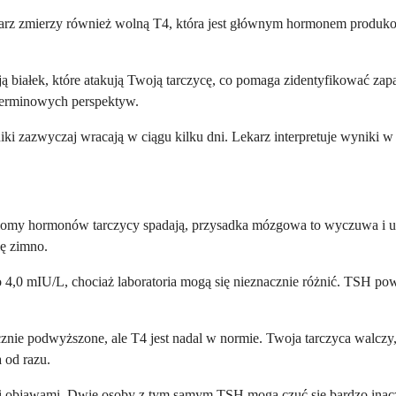
arz zmierzy również wolną T4, która jest głównym hormonem produk
ją białek, które atakują Twoją tarczycę, co pomaga zidentyfikować za
terminowych perspektyw.
iki zazwyczaj wracają w ciągu kilku dni. Lekarz interpretuje wyniki 
iomy hormonów tarczycy spadają, przysadka mózgowa to wyczuwa i uw
ię zimno.
4,0 mIU/L, chociaż laboratoria mogą się nieznacznie różnić. TSH pow
znie podwyższone, ale T4 jest nadal w normie. Twoja tarczyca walczy,
 od razu.
objawami. Dwie osoby z tym samym TSH mogą czuć się bardzo inaczej