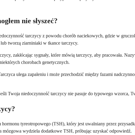
mogłem nie słyszeć?
ą niedoczynność tarczycy z powodu chorób naciekowych, gdzie w gruczo
 lub tworzą ziarniniaki w tkance tarczycy.
y, zakłócając sygnały, które mówią tarczycy, aby pracowała. Nazywa 
 niektórych chorobach genetycznych.
Tarczyca ulega zapaleniu i może przechodzić między fazami nadczynnoś
 Jeśli Twoja niedoczynność tarczycy nie pasuje do typowego wzorca, 
zycy?
m hormonu tyreotropowego (TSH), który jest uwalniany przez przysad
dka mózgowa wydziela dodatkowe TSH, próbując uzyskać odpowiedź.