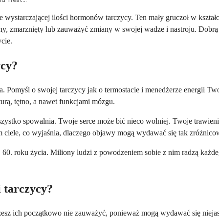
e wystarczającej ilości hormonów tarczycy. Ten mały gruczoł w kszta
y, zmarznięty lub zauważyć zmiany w swojej wadze i nastroju. Dobrą w
cie.
ycy?
. Pomyśl o swojej tarczycy jak o termostacie i menedżerze energii Two
turą, tętno, a nawet funkcjami mózgu.
zystko spowalnia. Twoje serce może bić nieco wolniej. Twoje trawieni
ciele, co wyjaśnia, dlaczego objawy mogą wydawać się tak zróżnico
 60. roku życia. Miliony ludzi z powodzeniem sobie z nim radzą każdeg
 tarczycy?
Możesz ich początkowo nie zauważyć, ponieważ mogą wydawać się nieja