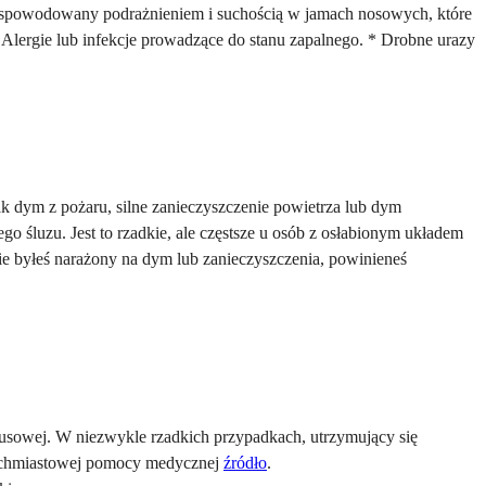
t spowodowany podrażnieniem i suchością w jamach nosowych, które
Alergie lub infekcje prowadzące do stanu zapalnego. * Drobne urazy
dym z pożaru, silne zanieczyszczenie powietrza lub dym
o śluzu. Jest to rzadkie, ale częstsze u osób z osłabionym układem
ie byłeś narażony na dym lub zanieczyszczenia, powinieneś
usowej. W niezwykle rzadkich przypadkach, utrzymujący się
tychmiastowej pomocy medycznej
źródło
.