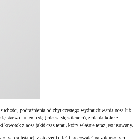
 suchości, podrażnienia od zbyt częstego wydmuchiwania nosa lub
tarsza i utlenia się (miesza się z tlenem), zmienia kolor z
ki krwotok z nosa jakiś czas temu, który właśnie teraz jest usuwany.
ych substancji z otoczenia. Jeśli pracowałeś na zakurzonym