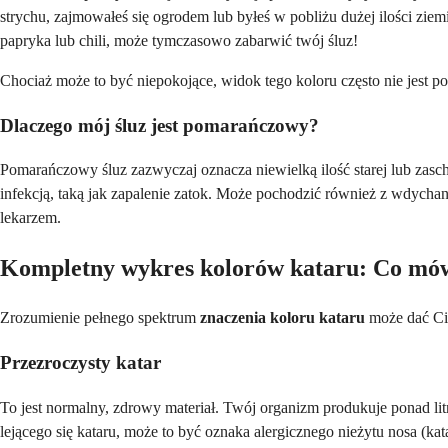
strychu, zajmowałeś się ogrodem lub byłeś w pobliżu dużej ilości zi
papryka lub chili, może tymczasowo zabarwić twój śluz!
Chociaż może to być niepokojące, widok tego koloru często nie jest 
Dlaczego mój śluz jest pomarańczowy?
Pomarańczowy śluz zazwyczaj oznacza niewielką ilość starej lub zas
infekcją, taką jak zapalenie zatok. Może pochodzić również z wdychan
lekarzem.
Kompletny wykres kolorów kataru: Co mó
Zrozumienie pełnego spektrum
znaczenia koloru kataru
może dać Ci
Przezroczysty katar
To jest normalny, zdrowy materiał. Twój organizm produkuje ponad litr
lejącego się kataru, może to być oznaka alergicznego nieżytu nosa (ka