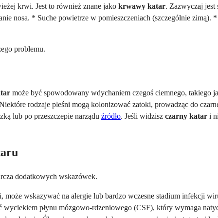
eżej krwi. Jest to również znane jako
krwawy katar
. Zazwyczaj jes
e nosa. * Suche powietrze w pomieszczeniach (szczególnie zimą). * 
żego problemu.
tar
może być spowodowany wdychaniem czegoś ciemnego, takiego jak 
iektóre rodzaje pleśni mogą kolonizować zatoki, prowadząc do czarneg
czką lub po przeszczepie narządu
źródło
. Jeśli widzisz
czarny katar
i n
taru
starcza dodatkowych wskazówek.
, może wskazywać na alergie lub bardzo wczesne stadium infekcji wir
 być wyciekiem płynu mózgowo-rdzeniowego (CSF), który wymaga na