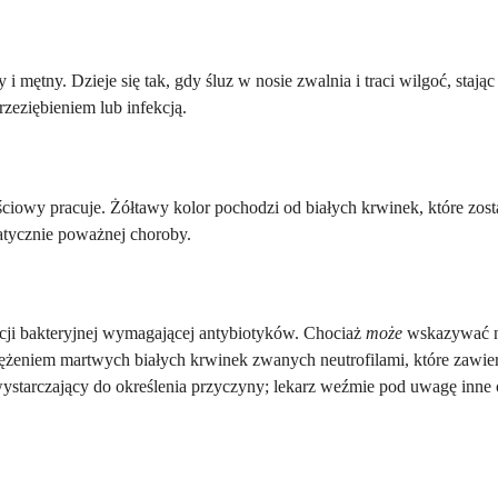
 i mętny. Dzieje się tak, gdy śluz w nosie zwalnia i traci wilgoć, stając
zeziębieniem lub infekcją.
ściowy pracuje. Żółtawy kolor pochodzi od białych krwinek, które zost
matycznie poważnej choroby.
cji bakteryjnej wymagającej antybiotyków. Chociaż
może
wskazywać na 
ężeniem martwych białych krwinek zwanych neutrofilami, które zawi
ystarczający do określenia przyczyny; lekarz weźmie pod uwagę inne 