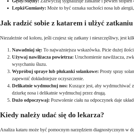
Gęsty/Mętny:
Zazwyczaj sygnalizuje zatkanie i pewien stopień o
Lepki/Gumiasty:
Może to być oznaka suchości nosa lub alergii, 
Jak radzić sobie z katarem i ulżyć zatkani
Niezależnie od koloru, jeśli czujesz się zatkany i nieszczęśliwy, jest k
Nawadniaj się:
To najważniejsza wskazówka. Picie dużej ilości
Używaj nawilżacza powietrza:
Uruchomienie nawilżacza, zwła
wysychaniu śluzu.
Wypróbuj spraye lub płukanki solankowe:
Prosty spray solan
zapewnić dokładniejsze oczyszczenie.
Delikatnie wydmuchuj nos:
Kuszące jest, aby wydmuchiwać z 
dziurkę nosa i delikatnie wydmuchuj przez drugą.
Dużo odpoczywaj:
Pozwolenie ciału na odpoczynek daje ukła
Kiedy należy udać się do lekarza?
Analiza kataru może być pomocnym narzędziem diagnostycznym w domu, 