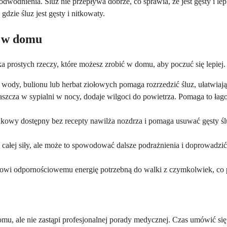
dwodnienia. Śluz nie przepływa dobrze, co sprawia, że jest gęsty i lep
gdzie śluz jest gęsty i nitkowaty.
u w domu
ilka prostych rzeczy, które możesz zrobić w domu, aby poczuć się lepiej.
 wody, bulionu lub herbat ziołowych pomaga rozrzedzić śluz, ułatwiają
szcza w sypialni w nocy, dodaje wilgoci do powietrza. Pomaga to ła
kowy dostępny bez recepty nawilża nozdrza i pomaga usuwać gęsty śluz
całej siły, ale może to spowodować dalsze podrażnienia i doprowadzi
dowi odpornościowemu energię potrzebną do walki z czymkolwiek, co
ale nie zastąpi profesjonalnej porady medycznej. Czas umówić się na