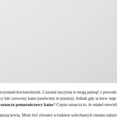
 naczyniami krwionośnymi. Czasami naczynia te mogą pęknąć z powodu
ub czerwony katar (omówimy to poniżej). Jednak gdy ta krew staje się s
 oznacza pomarańczowy katar
? Często oznacza to, że miałeś niewiel
rszą krwią. Może być również wynikiem wdychanych ciemno zabarwion