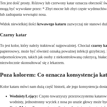
Ten jest dość prosty. Różowy lub czerwony katar oznacza obecność świ
mogą być wywołane przez: * Zbyt mocne lub zbyt częste wydmuchiwani
lub zadrapania wewnątrz nosa.
Widok niewielkiej ilości
krwawego kataru
zazwyczaj nie stanowi du
Czarny katar
To jest kolor, który należy traktować najpoważniej. Chociaż
czarny ka
papierosowy, może być również oznaką poważnej infekcji grzybiczej. N
odpornościowym, takich jak osoby z niekontrolowaną cukrzycą, biała
niezwłocznie skonsultować się z lekarzem.
Poza kolorem: Co oznacza konsystencja ka
Kolor kataru mówi nam dużą część historii, ale jego konsystencja do
Wodnisty/Lejący:
Często towarzyszy przezroczystemu katarowi
wodnisty, jednostronny wyciek z nosa po urazie głowy może