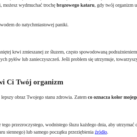
emi, możesz wydmuchać trochę
brązowego kataru
, gdy twój organizm 
powodem do natychmiastowej paniki.
chniętej krwi zmieszanej ze śluzem, często spowodowaną podrażnieni
ych pyłów lub zanieczyszczeń. Jeśli problem się utrzymuje, towarzyszy
wi Ci Twój organizm
 lepszy obraz Twojego stanu zdrowia. Zatem
co oznacza kolor mojeg
 tego przezroczystego, wodnistego śluzu każdego dnia, aby utrzymać dr
taru siennego) lub samego początku przeziębienia
źródło
.