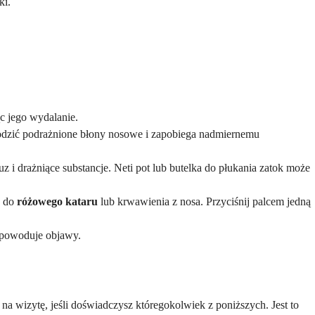
ki.
c jego wydalanie.
godzić podrażnione błony nosowe i zapobiega nadmiernemu
 i drażniące substancje. Neti pot lub butelka do płukania zatok może
ć do
różowego kataru
lub krwawienia z nosa. Przyciśnij palcem jedną
 powoduje objawy.
 wizytę, jeśli doświadczysz któregokolwiek z poniższych. Jest to