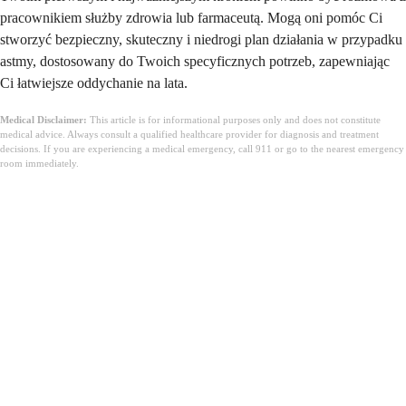
pracownikiem służby zdrowia lub farmaceutą. Mogą oni pomóc Ci
stworzyć bezpieczny, skuteczny i niedrogi plan działania w przypadku
astmy, dostosowany do Twoich specyficznych potrzeb, zapewniając
Ci łatwiejsze oddychanie na lata.
Medical Disclaimer:
This article is for informational purposes only and does not constitute
medical advice. Always consult a qualified healthcare provider for diagnosis and treatment
decisions. If you are experiencing a medical emergency, call 911 or go to the nearest emergency
room immediately.