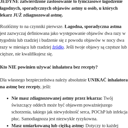
JEDYNE zatwierdzone zastosowanie to tymczasowe łagodzenie
łagodnych, sporadycznych objawów astmy u osób, u których
lekarz JUŻ zdiagnozował astmę.
Rozłóżmy to na czynniki pierwsze.
Łagodna, sporadyczna astma
jest zazwyczaj definiowana jako występowanie objawów dwa razy w
tygodniu lub rzadziej i budzenie się z powodu objawów w nocy dwa
razy w miesiącu lub rzadziej
źródło
. Jeśli twoje objawy są częstsze lub
cięższe, nie kwalifikujesz się.
Kto NIE powinien używać inhalatora bez recepty?
Dla własnego bezpieczeństwa należy absolutnie
UNIKAĆ
inhalatora
na astmę bez recepty
, jeśli:
Nie masz zdiagnozowanej astmy przez lekarza:
Twój
świszczący oddech może być objawem poważniejszego
schorzenia, takiego jak niewydolność serca, POChP lub infekcja
płuc. Samodiagnoza jest niezwykle ryzykowna.
Masz umiarkowaną lub ciężką astmę:
Dotyczy to każdej