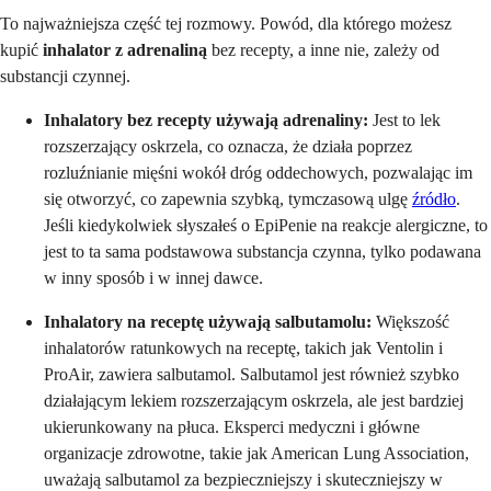
To najważniejsza część tej rozmowy. Powód, dla którego możesz
kupić
inhalator z adrenaliną
bez recepty, a inne nie, zależy od
substancji czynnej.
Inhalatory bez recepty używają adrenaliny:
Jest to lek
rozszerzający oskrzela, co oznacza, że działa poprzez
rozluźnianie mięśni wokół dróg oddechowych, pozwalając im
się otworzyć, co zapewnia szybką, tymczasową ulgę
źródło
.
Jeśli kiedykolwiek słyszałeś o EpiPenie na reakcje alergiczne, to
jest to ta sama podstawowa substancja czynna, tylko podawana
w inny sposób i w innej dawce.
Inhalatory na receptę używają salbutamolu:
Większość
inhalatorów ratunkowych na receptę, takich jak Ventolin i
ProAir, zawiera salbutamol. Salbutamol jest również szybko
działającym lekiem rozszerzającym oskrzela, ale jest bardziej
ukierunkowany na płuca. Eksperci medyczni i główne
organizacje zdrowotne, takie jak American Lung Association,
uważają salbutamol za bezpieczniejszy i skuteczniejszy w