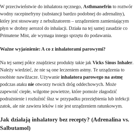
W przeciwieństwie do inhalatora ręcznego,
Asthmanefrin
to roztwór
wodny racepinefryny (substancji bardzo podobnej do adrenaliny),
który jest stosowany z nebulizatorem – urządzeniem zamieniającym
płyn w drobny aerozol do inhalacji. Działa na tej samej zasadzie co
Primatene Mist, ale wymaga innego sprzętu do podawania.
Ważne wyjaśnienie: A co z inhalatorami parowymi?
Na tej samej półce znajdziesz produkty takie jak
Vicks Sinus Inhaler
.
Należy wiedzieć, że nie są one leczeniem astmy. Te urządzenia to
osobiste nawilżacze. Używanie
inhalatora parowego na astmę
podczas ataku
nie
otworzy twoich dróg oddechowych. Może
zapewnić ciepłe, wilgotne powietrze, które pomoże złagodzić
podrażnienie i rozluźnić śluz w przypadku przeziębienia lub infekcji
zatok, ale nie zawiera leków i nie jest urządzeniem ratunkowym.
Jak działają inhalatory bez recepty? (Adrenalina vs.
Salbutamol)