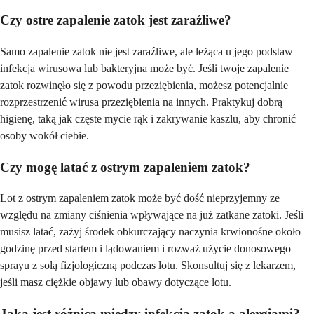
Czy ostre zapalenie zatok jest zaraźliwe?
Samo zapalenie zatok nie jest zaraźliwe, ale leżąca u jego podstaw
infekcja wirusowa lub bakteryjna może być. Jeśli twoje zapalenie
zatok rozwinęło się z powodu przeziębienia, możesz potencjalnie
rozprzestrzenić wirusa przeziębienia na innych. Praktykuj dobrą
higienę, taką jak częste mycie rąk i zakrywanie kaszlu, aby chronić
osoby wokół ciebie.
Czy mogę latać z ostrym zapaleniem zatok?
Lot z ostrym zapaleniem zatok może być dość nieprzyjemny ze
względu na zmiany ciśnienia wpływające na już zatkane zatoki. Jeśli
musisz latać, zażyj środek obkurczający naczynia krwionośne około
godzinę przed startem i lądowaniem i rozważ użycie donosowego
sprayu z solą fizjologiczną podczas lotu. Skonsultuj się z lekarzem,
jeśli masz ciężkie objawy lub obawy dotyczące lotu.
Jaka jest różnica między infekcją zatok a alergiami?