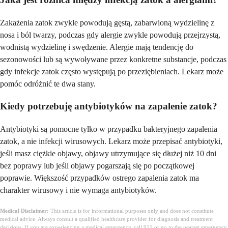
Zakażenia zatok zwykle powodują gęstą, zabarwioną wydzielinę z
nosa i ból twarzy, podczas gdy alergie zwykle powodują przejrzystą,
wodnistą wydzielinę i swędzenie. Alergie mają tendencję do
sezonowości lub są wywoływane przez konkretne substancje, podczas
gdy infekcje zatok często występują po przeziębieniach. Lekarz może
pomóc odróżnić te dwa stany.
Kiedy potrzebuję antybiotyków na zapalenie zatok?
Antybiotyki są pomocne tylko w przypadku bakteryjnego zapalenia
zatok, a nie infekcji wirusowych. Lekarz może przepisać antybiotyki,
jeśli masz ciężkie objawy, objawy utrzymujące się dłużej niż 10 dni
bez poprawy lub jeśli objawy pogarszają się po początkowej
poprawie. Większość przypadków ostrego zapalenia zatok ma
charakter wirusowy i nie wymaga antybiotyków.
Medical Disclaimer:
This article is for informational purposes only and does not constitute
medical advice. Always consult a qualified healthcare provider for diagnosis and treatment
decisions. If you are experiencing a medical emergency, call 911 or go to the nearest emergency