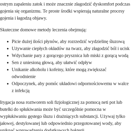
ostrym zapaleniu zatok i może znacznie złagodzić dyskomfort podczas
gojenia się organizmu. Te proste środki wspierają naturalne procesy
gojenia i łagodzą objawy.
Skuteczne domowe metody leczenia obejmują:
Picie dużej ilości płynów, aby rozrzedzić wydzielinę śluzową
Używanie ciepłych okładów na twarz, aby złagodzić ból i ucisk
Wdychanie pary z gorącego prysznica lub miski z gorącą wodą
Sen z uniesioną głową, aby ułatwić odpływ
Unikanie alkoholu i kofeiny, które mogą zwiększać
odwodnienie
Odpoczynek, aby pomóc układowi odpornościowemu w walce
z infekcją
Irygacja nosa roztworem soli fizjologicznej za pomocą neti pot lub
butelki do spłukiwania może być szczególnie pomocna w
wypłukiwaniu gęstego śluzu i drażniących substancji. Używaj tylko
jałowej, destylowanej lub odpowiednio przegotowanej wody, aby
uniknąć wprowadzenia dodatkowych bakterii.