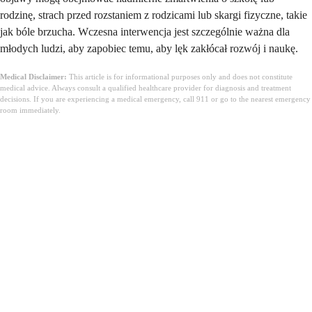
rodzinę, strach przed rozstaniem z rodzicami lub skargi fizyczne, takie
jak bóle brzucha. Wczesna interwencja jest szczególnie ważna dla
młodych ludzi, aby zapobiec temu, aby lęk zakłócał rozwój i naukę.
Medical Disclaimer:
This article is for informational purposes only and does not constitute
medical advice. Always consult a qualified healthcare provider for diagnosis and treatment
decisions. If you are experiencing a medical emergency, call 911 or go to the nearest emergency
room immediately.