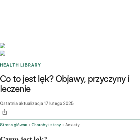
Benchmarks
Stories
FAQ
Sign up / Log in
HEALTH LIBRARY
Co to jest lęk? Objawy, przyczyny i
leczenie
Ostatnia aktualizacja
17 lutego 2025
Strona główna
Choroby i stany
Anxiety
Czym jest lęk?