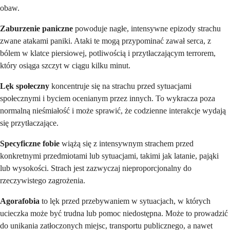
obaw.
Zaburzenie paniczne
powoduje nagłe, intensywne epizody strachu
zwane atakami paniki. Ataki te mogą przypominać zawał serca, z
bólem w klatce piersiowej, potliwością i przytłaczającym terrorem,
który osiąga szczyt w ciągu kilku minut.
Lęk społeczny
koncentruje się na strachu przed sytuacjami
społecznymi i byciem ocenianym przez innych. To wykracza poza
normalną nieśmiałość i może sprawić, że codzienne interakcje wydają
się przytłaczające.
Specyficzne fobie
wiążą się z intensywnym strachem przed
konkretnymi przedmiotami lub sytuacjami, takimi jak latanie, pająki
lub wysokości. Strach jest zazwyczaj nieproporcjonalny do
rzeczywistego zagrożenia.
Agorafobia
to lęk przed przebywaniem w sytuacjach, w których
ucieczka może być trudna lub pomoc niedostępna. Może to prowadzić
do unikania zatłoczonych miejsc, transportu publicznego, a nawet