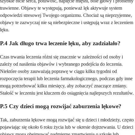
szybkie bicie serca, potliwość, napięcie mięśni, bóle głowy i problemy
trawienne. Objawy te występują, ponieważ lęk aktywuje system
odpowiedzi stresowej Twojego organizmu. Chociaż są nieprzyjemne,
objawy te zazwyczaj nie są niebezpieczne i ustępują wraz z leczeniem
lęku.
P.4 Jak długo trwa leczenie lęku, aby zadziałało?
Czas trwania leczenia różni się znacznie w zależności od osoby i
zależy od nasilenia objawów i wybranego podejścia do leczenia.
Niektóre osoby zauważają poprawę w ciągu kilku tygodni od
rozpoczęcia terapii lub leczenia farmakologicznego, podczas gdy inne
mogą potrzebować kilku miesięcy, aby zobaczyć znaczące zmiany.
Stałość w leczeniu jest kluczem do osiągnięcia najlepszych rezultatów.
P.5 Czy dzieci mogą rozwijać zaburzenia lękowe?
Tak, zaburzenia lękowe mogą rozwijać się u dzieci i młodzieży, często
pojawiając się około 6 roku życia lub w okresie dojrzewania. U dzieci
objawy mogą obejmować nadmierne zmartwienia o szkołę lub