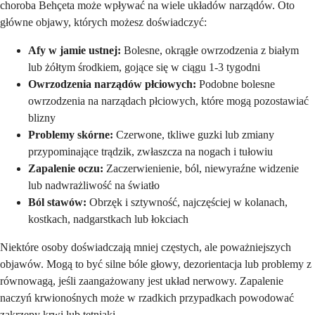
choroba Behçeta może wpływać na wiele układów narządów. Oto
główne objawy, których możesz doświadczyć:
Afy w jamie ustnej:
Bolesne, okrągłe owrzodzenia z białym
lub żółtym środkiem, gojące się w ciągu 1-3 tygodni
Owrzodzenia narządów płciowych:
Podobne bolesne
owrzodzenia na narządach płciowych, które mogą pozostawiać
blizny
Problemy skórne:
Czerwone, tkliwe guzki lub zmiany
przypominające trądzik, zwłaszcza na nogach i tułowiu
Zapalenie oczu:
Zaczerwienienie, ból, niewyraźne widzenie
lub nadwrażliwość na światło
Ból stawów:
Obrzęk i sztywność, najczęściej w kolanach,
kostkach, nadgarstkach lub łokciach
Niektóre osoby doświadczają mniej częstych, ale poważniejszych
objawów. Mogą to być silne bóle głowy, dezorientacja lub problemy z
równowagą, jeśli zaangażowany jest układ nerwowy. Zapalenie
naczyń krwionośnych może w rzadkich przypadkach powodować
zakrzepy krwi lub tętniaki.