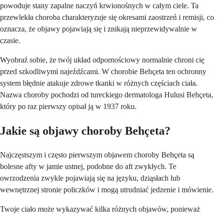
powoduje stany zapalne naczyń krwionośnych w całym ciele. Ta
przewlekła choroba charakteryzuje się okresami zaostrzeń i remisji, co
oznacza, że objawy pojawiają się i znikają nieprzewidywalnie w
czasie.
Wyobraź sobie, że twój układ odpornościowy normalnie chroni cię
przed szkodliwymi najeźdźcami. W chorobie Behçeta ten ochronny
system błędnie atakuje zdrowe tkanki w różnych częściach ciała.
Nazwa choroby pochodzi od tureckiego dermatologa Hulusi Behçeta,
który po raz pierwszy opisał ją w 1937 roku.
Jakie są objawy choroby Behçeta?
Najczęstszym i często pierwszym objawem choroby Behçeta są
bolesne afty w jamie ustnej, podobne do aft zwykłych. Te
owrzodzenia zwykle pojawiają się na języku, dziąsłach lub
wewnętrznej stronie policzków i mogą utrudniać jedzenie i mówienie.
Twoje ciało może wykazywać kilka różnych objawów, ponieważ