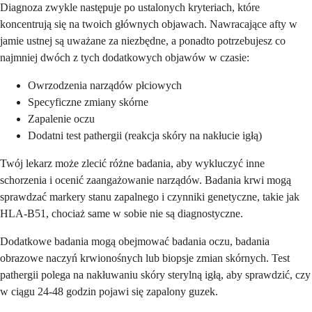
Diagnoza zwykle następuje po ustalonych kryteriach, które
koncentrują się na twoich głównych objawach. Nawracające afty w
jamie ustnej są uważane za niezbędne, a ponadto potrzebujesz co
najmniej dwóch z tych dodatkowych objawów w czasie:
Owrzodzenia narządów płciowych
Specyficzne zmiany skórne
Zapalenie oczu
Dodatni test pathergii (reakcja skóry na nakłucie igłą)
Twój lekarz może zlecić różne badania, aby wykluczyć inne
schorzenia i ocenić zaangażowanie narządów. Badania krwi mogą
sprawdzać markery stanu zapalnego i czynniki genetyczne, takie jak
HLA-B51, chociaż same w sobie nie są diagnostyczne.
Dodatkowe badania mogą obejmować badania oczu, badania
obrazowe naczyń krwionośnych lub biopsje zmian skórnych. Test
pathergii polega na nakłuwaniu skóry sterylną igłą, aby sprawdzić, czy
w ciągu 24-48 godzin pojawi się zapalony guzek.