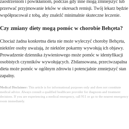
zaostrzeniom i powikłaniom, podczas gdy inne mogą zmniejszyć lub
przerwać przyjmowanie leków w okresach remisji. Twój lekarz będzie
współpracował z tobą, aby znaleźć minimalnie skuteczne leczenie.
Czy zmiany diety mogą pomóc w chorobie Behçeta?
Chociaż żadna konkretna dieta nie może wyleczyć choroby Behçeta,
niektóre osoby uważają, że niektóre pokarmy wywołują ich objawy.
Prowadzenie dziennika żywieniowego może pomóc w identyfikacji
osobistych czynników wywołujących. Zbilansowana, przeciwzapalna
dieta może pomóc w ogólnym zdrowiu i potencjalnie zmniejszyć stan
zapalny.
Medical Disclaimer:
This article is for informational purposes only and does not constitute
medical advice. Always consult a qualified healthcare provider for diagnosis and treatment
decisions. If you are experiencing a medical emergency, call 911 or go to the nearest emergency
room immediately.