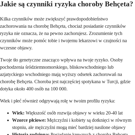
Jakie są czynniki ryzyka choroby Behçeta?
Kilka czynników może zwiększyć prawdopodobieństwo
zachorowania na chorobę Behçeta, chociaż posiadanie czynników
ryzyka nie oznacza, że na pewno zachorujesz. Zrozumienie tych
czynników może pomóc tobie i twojemu lekarzowi w czujności na
wczesne objawy.
Twoje tło genetyczne znacząco wpływa na twoje ryzyko. Osoby
pochodzenia śródziemnomorskiego, bliskowschodniego lub
azjatyckiego wschodniego mają wyższy odsetek zachorowań na
chorobę Behçeta. Choroba jest najczęściej spotykana w Turcji, gdzie
dotyka około 400 osób na 100 000.
Wiek i płeć również odgrywają rolę w twoim profilu ryzyka:
Wiek:
Większość osób rozwija objawy w wieku 20-40 lat
Wzorce płciowe:
Mężczyźni i kobiety są dotknięci w równym
stopniu, ale mężczyźni mogą mieć bardziej nasilone objawy
Historia rodzinna:
Posiadanie krewnych z chorobą Behçeta