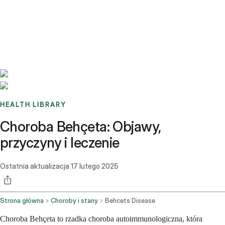
Benchmarks
Stories
FAQ
Sign up / Log in
HEALTH LIBRARY
Choroba Behçeta: Objawy,
przyczyny i leczenie
Ostatnia aktualizacja
17 lutego 2025
Strona główna
Choroby i stany
Behcets Disease
Choroba Behçeta to rzadka choroba autoimmunologiczna, która