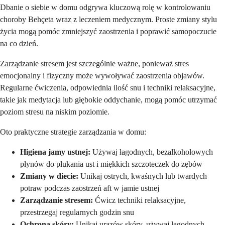
Dbanie o siebie w domu odgrywa kluczową rolę w kontrolowaniu
choroby Behçeta wraz z leczeniem medycznym. Proste zmiany stylu
życia mogą pomóc zmniejszyć zaostrzenia i poprawić samopoczucie
na co dzień.
Zarządzanie stresem jest szczególnie ważne, ponieważ stres
emocjonalny i fizyczny może wywoływać zaostrzenia objawów.
Regularne ćwiczenia, odpowiednia ilość snu i techniki relaksacyjne,
takie jak medytacja lub głębokie oddychanie, mogą pomóc utrzymać
poziom stresu na niskim poziomie.
Oto praktyczne strategie zarządzania w domu:
Higiena jamy ustnej:
Używaj łagodnych, bezalkoholowych
płynów do płukania ust i miękkich szczoteczek do zębów
Zmiany w diecie:
Unikaj ostrych, kwaśnych lub twardych
potraw podczas zaostrzeń aft w jamie ustnej
Zarządzanie stresem:
Ćwicz techniki relaksacyjne,
przestrzegaj regularnych godzin snu
Ochrona skóry:
Unikaj urazów skóry, używaj łagodnych