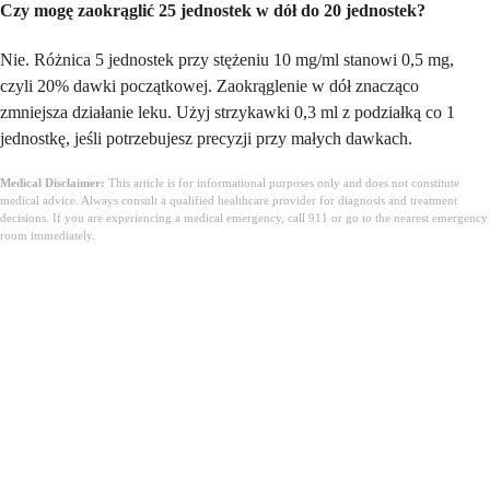
Czy mogę zaokrąglić 25 jednostek w dół do 20 jednostek?
Nie. Różnica 5 jednostek przy stężeniu 10 mg/ml stanowi 0,5 mg,
czyli 20% dawki początkowej. Zaokrąglenie w dół znacząco
zmniejsza działanie leku. Użyj strzykawki 0,3 ml z podziałką co 1
jednostkę, jeśli potrzebujesz precyzji przy małych dawkach.
Medical Disclaimer:
This article is for informational purposes only and does not constitute
medical advice. Always consult a qualified healthcare provider for diagnosis and treatment
decisions. If you are experiencing a medical emergency, call 911 or go to the nearest emergency
room immediately.