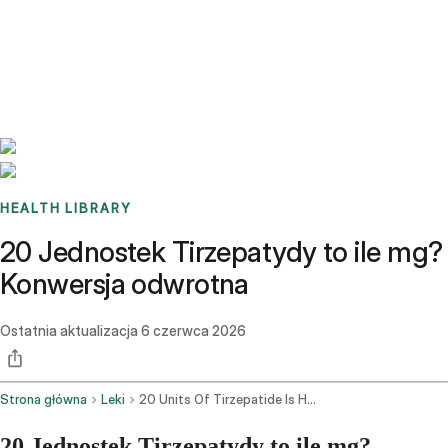
Benchmarks
Stories
FAQ
Sign up / Log in
HEALTH LIBRARY
20 Jednostek Tirzepatydy to ile mg?
Konwersja odwrotna
Ostatnia aktualizacja
6 czerwca 2026
Strona główna
Leki
20 Units Of Tirzepatide Is How Many Mg
20 Jednostek Tirzepatydy to ile mg?