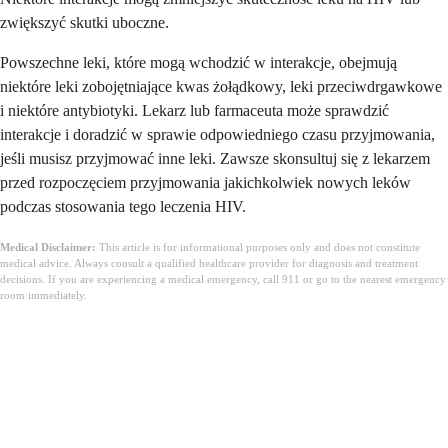
zwiększyć skutki uboczne.
Powszechne leki, które mogą wchodzić w interakcje, obejmują
niektóre leki zobojętniające kwas żołądkowy, leki przeciwdrgawkowe
i niektóre antybiotyki. Lekarz lub farmaceuta może sprawdzić
interakcje i doradzić w sprawie odpowiedniego czasu przyjmowania,
jeśli musisz przyjmować inne leki. Zawsze skonsultuj się z lekarzem
przed rozpoczęciem przyjmowania jakichkolwiek nowych leków
podczas stosowania tego leczenia HIV.
Medical Disclaimer:
This article is for informational purposes only and does not constitute
medical advice. Always consult a qualified healthcare provider for diagnosis and treatment
decisions. If you are experiencing a medical emergency, call 911 or go to the nearest emergency
room immediately.