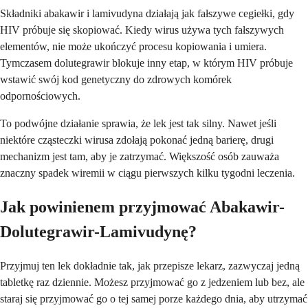
Składniki abakawir i lamivudyna działają jak fałszywe cegiełki, gdy
HIV próbuje się skopiować. Kiedy wirus używa tych fałszywych
elementów, nie może ukończyć procesu kopiowania i umiera.
Tymczasem dolutegrawir blokuje inny etap, w którym HIV próbuje
wstawić swój kod genetyczny do zdrowych komórek
odpornościowych.
To podwójne działanie sprawia, że lek jest tak silny. Nawet jeśli
niektóre cząsteczki wirusa zdołają pokonać jedną barierę, drugi
mechanizm jest tam, aby je zatrzymać. Większość osób zauważa
znaczny spadek wiremii w ciągu pierwszych kilku tygodni leczenia.
Jak powinienem przyjmować Abakawir-
Dolutegrawir-Lamivudynę?
Przyjmuj ten lek dokładnie tak, jak przepisze lekarz, zazwyczaj jedną
tabletkę raz dziennie. Możesz przyjmować go z jedzeniem lub bez, ale
staraj się przyjmować go o tej samej porze każdego dnia, aby utrzymać