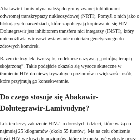
Abakawir i lamivudyna należą do grupy zwanej inhibitorami
odwrotnej transkryptazy nukleozydowej (NRTI). Pomyśl o nich jako o
blokujących narzędziach, które zapobiegają kopiowaniu się HIV.
Dolutegrawir jest inhibitorem transferu nici integrazy (INSTI), który
uniemożliwia wirusowi wstawianie materiału genetycznego do
zdrowych komórek.
Razem te trzy leki tworzą to, co lekarze nazywają „potrójną terapią
skojarzoną”. Takie podejście okazało się wysoce skuteczne w
tłumieniu HIV do niewykrywalnych poziomów u większości osób,
które przyjmują go konsekwentnie.
Do czego stosuje się Abakawir-
Dolutegrawir-Lamivudynę?
Lek ten leczy zakażenie HIV-1 u dorosłych i dzieci, które ważą co
najmniej 25 kilogramów (około 55 funtów). Ma na celu obniżenie
ilości HIV we krwi do poziomów, które nie mogą być wykryte przez