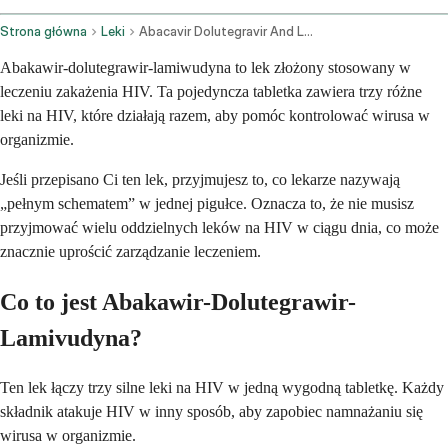
Strona główna
Leki
Abacavir Dolutegravir And Lamivudine Oral Route
Abakawir-dolutegrawir-lamiwudyna to lek złożony stosowany w
leczeniu zakażenia HIV. Ta pojedyncza tabletka zawiera trzy różne
leki na HIV, które działają razem, aby pomóc kontrolować wirusa w
organizmie.
Jeśli przepisano Ci ten lek, przyjmujesz to, co lekarze nazywają
„pełnym schematem” w jednej pigułce. Oznacza to, że nie musisz
przyjmować wielu oddzielnych leków na HIV w ciągu dnia, co może
znacznie uprościć zarządzanie leczeniem.
Co to jest Abakawir-Dolutegrawir-
Lamivudyna?
Ten lek łączy trzy silne leki na HIV w jedną wygodną tabletkę. Każdy
składnik atakuje HIV w inny sposób, aby zapobiec namnażaniu się
wirusa w organizmie.