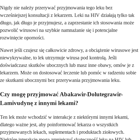
Nigdy nie należy przerywać przyjmowania tego leku bez
wcześniejszej konsultacji z lekarzem. Leki na HIV działają tylko tak
długo, jak długo je przyjmujesz, a zaprzestanie ich stosowania może
pozwolić wirusowi na szybkie namnażanie się i potencjalne
rozwinięcie oporności.
Nawet jeśli czujesz się całkowicie zdrowy, a obciążenie wirusowe jest
niewykrywalne, to lek utrzymuje wirusa pod kontrolą. Jeśli
doświadczasz skutków ubocznych lub masz inne obawy, omów je z
lekarzem. Może on dostosować leczenie lub pomóc w radzeniu sobie
ze skutkami ubocznymi bez przerywania przyjmowania leku.
Czy mogę przyjmować Abakawir-Dolutegrawir-
Lamivudynę z innymi lekami?
Ten lek może wchodzić w interakcje z niektórymi innymi lekami,
dlatego ważne jest, aby poinformować lekarza o wszystkich
przyjmowanych lekach, suplementach i produktach ziołowych.
Niektóre interakcje mogą zmniejszyć skuteczność leku na HIV lub