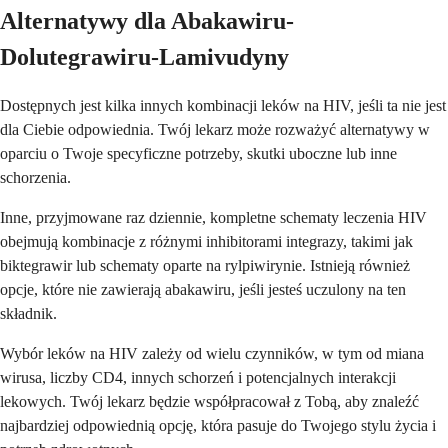
Alternatywy dla Abakawiru-
Dolutegrawiru-Lamivudyny
Dostępnych jest kilka innych kombinacji leków na HIV, jeśli ta nie jest
dla Ciebie odpowiednia. Twój lekarz może rozważyć alternatywy w
oparciu o Twoje specyficzne potrzeby, skutki uboczne lub inne
schorzenia.
Inne, przyjmowane raz dziennie, kompletne schematy leczenia HIV
obejmują kombinacje z różnymi inhibitorami integrazy, takimi jak
biktegrawir lub schematy oparte na rylpiwirynie. Istnieją również
opcje, które nie zawierają abakawiru, jeśli jesteś uczulony na ten
składnik.
Wybór leków na HIV zależy od wielu czynników, w tym od miana
wirusa, liczby CD4, innych schorzeń i potencjalnych interakcji
lekowych. Twój lekarz będzie współpracował z Tobą, aby znaleźć
najbardziej odpowiednią opcję, która pasuje do Twojego stylu życia i