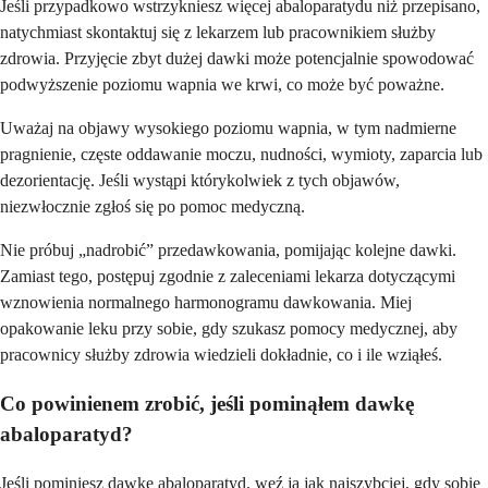
Jeśli przypadkowo wstrzykniesz więcej abaloparatydu niż przepisano,
natychmiast skontaktuj się z lekarzem lub pracownikiem służby
zdrowia. Przyjęcie zbyt dużej dawki może potencjalnie spowodować
podwyższenie poziomu wapnia we krwi, co może być poważne.
Uważaj na objawy wysokiego poziomu wapnia, w tym nadmierne
pragnienie, częste oddawanie moczu, nudności, wymioty, zaparcia lub
dezorientację. Jeśli wystąpi którykolwiek z tych objawów,
niezwłocznie zgłoś się po pomoc medyczną.
Nie próbuj „nadrobić” przedawkowania, pomijając kolejne dawki.
Zamiast tego, postępuj zgodnie z zaleceniami lekarza dotyczącymi
wznowienia normalnego harmonogramu dawkowania. Miej
opakowanie leku przy sobie, gdy szukasz pomocy medycznej, aby
pracownicy służby zdrowia wiedzieli dokładnie, co i ile wziąłeś.
Co powinienem zrobić, jeśli pominąłem dawkę
abaloparatyd?
Jeśli pominiesz dawkę abaloparatyd, weź ją jak najszybciej, gdy sobie