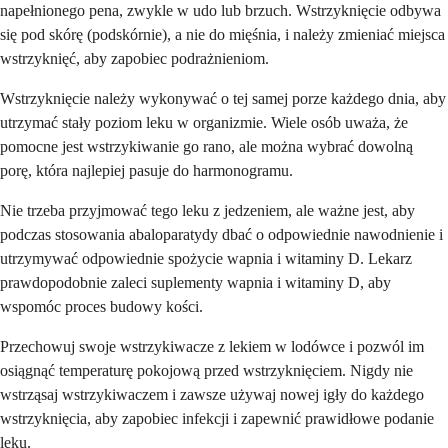
napełnionego pena, zwykle w udo lub brzuch. Wstrzyknięcie odbywa
się pod skórę (podskórnie), a nie do mięśnia, i należy zmieniać miejsca
wstrzyknięć, aby zapobiec podrażnieniom.
Wstrzyknięcie należy wykonywać o tej samej porze każdego dnia, aby
utrzymać stały poziom leku w organizmie. Wiele osób uważa, że
pomocne jest wstrzykiwanie go rano, ale można wybrać dowolną
porę, która najlepiej pasuje do harmonogramu.
Nie trzeba przyjmować tego leku z jedzeniem, ale ważne jest, aby
podczas stosowania abaloparatydy dbać o odpowiednie nawodnienie i
utrzymywać odpowiednie spożycie wapnia i witaminy D. Lekarz
prawdopodobnie zaleci suplementy wapnia i witaminy D, aby
wspomóc proces budowy kości.
Przechowuj swoje wstrzykiwacze z lekiem w lodówce i pozwól im
osiągnąć temperaturę pokojową przed wstrzyknięciem. Nigdy nie
wstrząsaj wstrzykiwaczem i zawsze używaj nowej igły do każdego
wstrzyknięcia, aby zapobiec infekcji i zapewnić prawidłowe podanie
leku.