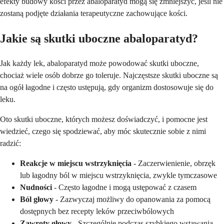
efekty budowy kości przez abaloparatyd mogą się zmniejszyć, jeśli nie
zostaną podjęte działania terapeutyczne zachowujące kości.
Jakie są skutki uboczne abaloparatyd?
Jak każdy lek, abaloparatyd może powodować skutki uboczne,
chociaż wiele osób dobrze go toleruje. Najczęstsze skutki uboczne są
na ogół łagodne i często ustępują, gdy organizm dostosowuje się do
leku.
Oto skutki uboczne, których możesz doświadczyć, i pomocne jest
wiedzieć, czego się spodziewać, aby móc skutecznie sobie z nimi
radzić:
Reakcje w miejscu wstrzyknięcia
- Zaczerwienienie, obrzęk
lub łagodny ból w miejscu wstrzyknięcia, zwykle tymczasowe
Nudności
- Często łagodne i mogą ustępować z czasem
Ból głowy
- Zazwyczaj możliwy do opanowania za pomocą
dostępnych bez recepty leków przeciwbólowych
Zawroty głowy
- Szczególnie podczas szybkiego wstawania