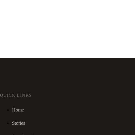
QUICK LINKS
Home
Stories