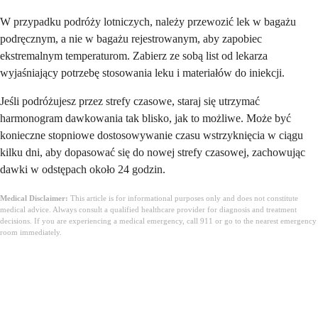
W przypadku podróży lotniczych, należy przewozić lek w bagażu
podręcznym, a nie w bagażu rejestrowanym, aby zapobiec
ekstremalnym temperaturom. Zabierz ze sobą list od lekarza
wyjaśniający potrzebę stosowania leku i materiałów do iniekcji.
Jeśli podróżujesz przez strefy czasowe, staraj się utrzymać
harmonogram dawkowania tak blisko, jak to możliwe. Może być
konieczne stopniowe dostosowywanie czasu wstrzyknięcia w ciągu
kilku dni, aby dopasować się do nowej strefy czasowej, zachowując
dawki w odstępach około 24 godzin.
Medical Disclaimer:
This article is for informational purposes only and does not constitute
medical advice. Always consult a qualified healthcare provider for diagnosis and treatment
decisions. If you are experiencing a medical emergency, call 911 or go to the nearest emergency
room immediately.