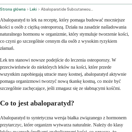
Strona główna
Leki
Abaloparatide Subcutaneous Route
Abaloparatyd to lek na receptę, który pomaga budować mocniejsze
kości u osób z ciężką osteoporozą. Działa na zasadzie naśladowania
naturalnego hormonu w organizmie, który stymuluje tworzenie kości,
co czyni go szczególnie cennym dla osób z wysokim ryzykiem
złamań.
Lek ten stanowi nowsze podejście do leczenia osteoporozy. W
przeciwieństwie do niektórych leków na kości, które przede
wszystkim zapobiegają utracie masy kostnej, abaloparatyd aktywnie
pomaga organizmowi tworzyć nową tkankę kostną, co może być
szczególnie zachęcające, jeśli zmagasz się ze słabnącymi kośćmi.
Co to jest abaloparatyd?
Abaloparatyd to syntetyczna wersja białka związanego z hormonem
przytarczyc, które organizm wytwarza naturalnie. Należy do klasy
leków zwanych środkami anabolicznymi kości, co oznacza, że