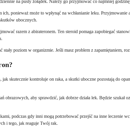
z dziennie na pusty żołądek. Należy go przyjmować co najmniej godzinę
e łam ich, ponieważ może to wpłynąć na wchłanianie leku. Przyjmowanie 
 skutków ubocznych.
przyjmować razem z abirateronem. Ten steroid pomaga zapobiegać st
u.
mać stały poziom w organizmie. Jeśli masz problem z zapamiętaniem, ro
ron?
ak skutecznie kontroluje on raka, a skutki uboczne pozostają do opano
ań obrazowych, aby sprawdzić, jak dobrze działa lek. Będzie szukał o
nikami, podczas gdy inni mogą potrzebować przejść na inne leczenie w
 i tego, jak reaguje Twój rak.