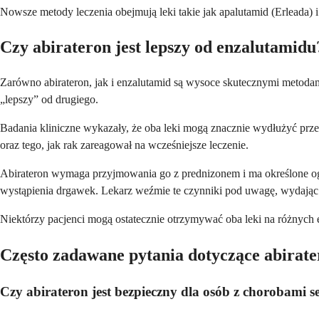
Nowsze metody leczenia obejmują leki takie jak apalutamid (Erleada) i
Czy abirateron jest lepszy od enzalutamidu
Zarówno abirateron, jak i enzalutamid są wysoce skutecznymi metodami
„lepszy” od drugiego.
Badania kliniczne wykazały, że oba leki mogą znacznie wydłużyć przeż
oraz tego, jak rak zareagował na wcześniejsze leczenie.
Abirateron wymaga przyjmowania go z prednizonem i ma określone og
wystąpienia drgawek. Lekarz weźmie te czynniki pod uwagę, wydając 
Niektórzy pacjenci mogą ostatecznie otrzymywać oba leki na różnych
Często zadawane pytania dotyczące abirat
Czy abirateron jest bezpieczny dla osób z chorobami s