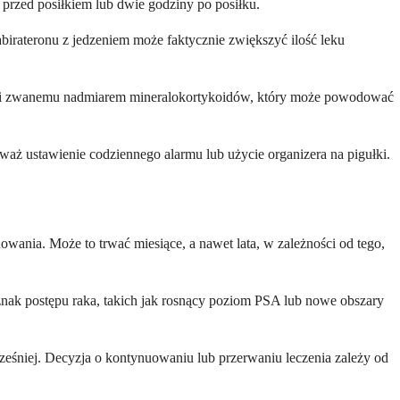
 przed posiłkiem lub dwie godziny po posiłku.
abirateronu z jedzeniem może faktycznie zwiększyć ilość leku
anowi zwanemu nadmiarem mineralokortykoidów, który może powodować
zważ ustawienie codziennego alarmu lub użycie organizera na pigułki.
wania. Może to trwać miesiące, a nawet lata, w zależności od tego,
znak postępu raka, takich jak rosnący poziom PSA lub nowe obszary
cześniej. Decyzja o kontynuowaniu lub przerwaniu leczenia zależy od