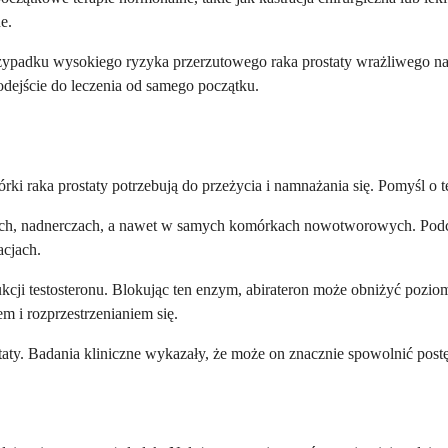
e.
ypadku wysokiego ryzyka przerzutowego raka prostaty wrażliwego na hor
odejście do leczenia od samego początku.
órki raka prostaty potrzebują do przeżycia i namnażania się. Pomyśl o
ach, nadnerczach, a nawet w samych komórkach nowotworowych. Podcza
acjach.
ji testosteronu. Blokując ten enzym, abirateron może obniżyć poziom
m i rozprzestrzenianiem się.
staty. Badania kliniczne wykazały, że może on znacznie spowolnić pos