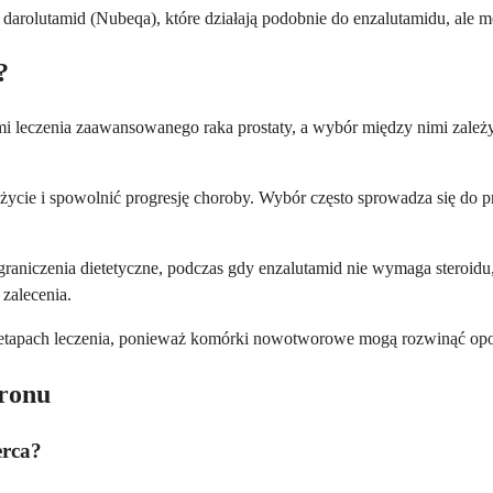
 darolutamid (Nubeqa), które działają podobnie do enzalutamidu, ale m
?
 leczenia zaawansowanego raka prostaty, a wybór między nimi zależy o
ycie i spowolnić progresję choroby. Wybór często sprowadza się do pr
raniczenia dietetyczne, podczas gdy enzalutamid nie wymaga steroid
zalecenia.
 etapach leczenia, ponieważ komórki nowotworowe mogą rozwinąć oporn
eronu
erca?