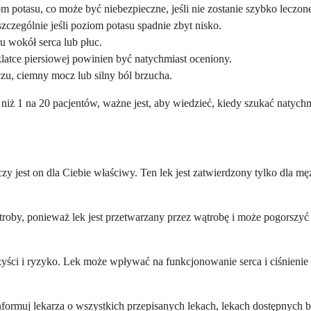
potasu, co może być niebezpieczne, jeśli nie zostanie szybko leczon
czególnie jeśli poziom potasu spadnie zbyt nisko.
 wokół serca lub płuc.
latce piersiowej powinien być natychmiast oceniony.
zu, ciemny mocz lub silny ból brzucha.
 niż 1 na 20 pacjentów, ważne jest, aby wiedzieć, kiedy szukać natych
?
 czy jest on dla Ciebie właściwy. Ten lek jest zatwierdzony tylko dla
troby, ponieważ lek jest przetwarzany przez wątrobę i może pogorszy
yści i ryzyko. Lek może wpływać na funkcjonowanie serca i ciśnienie k
formuj lekarza o wszystkich przepisanych lekach, lekach dostępnych be