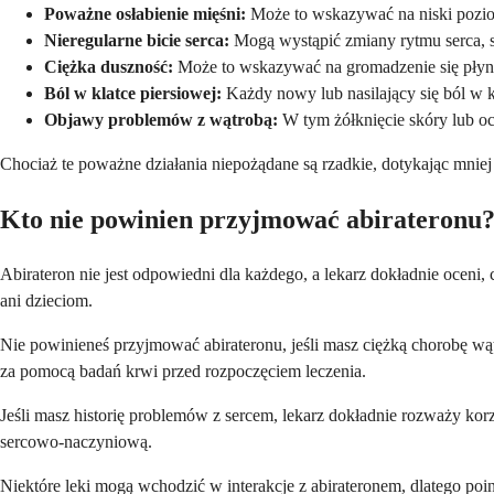
Poważne osłabienie mięśni:
Może to wskazywać na niski poziom 
Nieregularne bicie serca:
Mogą wystąpić zmiany rytmu serca, sz
Ciężka duszność:
Może to wskazywać na gromadzenie się płynu
Ból w klatce piersiowej:
Każdy nowy lub nasilający się ból w k
Objawy problemów z wątrobą:
W tym żółknięcie skóry lub oc
Chociaż te poważne działania niepożądane są rzadkie, dotykając mniej
Kto nie powinien przyjmować abirateronu
Abirateron nie jest odpowiedni dla każdego, a lekarz dokładnie oceni,
ani dzieciom.
Nie powinieneś przyjmować abirateronu, jeśli masz ciężką chorobę wą
za pomocą badań krwi przed rozpoczęciem leczenia.
Jeśli masz historię problemów z sercem, lekarz dokładnie rozważy korz
sercowo-naczyniową.
Niektóre leki mogą wchodzić w interakcje z abirateronem, dlatego poin