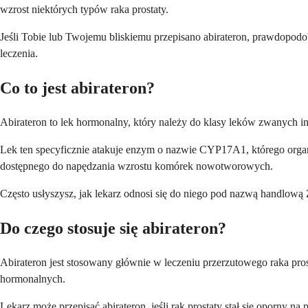
wzrost niektórych typów raka prostaty.
Jeśli Tobie lub Twojemu bliskiemu przepisano abirateron, prawdopodob
leczenia.
Co to jest abirateron?
Abirateron to lek hormonalny, który należy do klasy leków zwanych inh
Lek ten specyficznie atakuje enzym o nazwie CYP17A1, którego organi
dostępnego do napędzania wzrostu komórek nowotworowych.
Często usłyszysz, jak lekarz odnosi się do niego pod nazwą handlową
Do czego stosuje się abirateron?
Abirateron jest stosowany głównie w leczeniu przerzutowego raka pros
hormonalnych.
Lekarz może przepisać abirateron, jeśli rak prostaty stał się oporny na