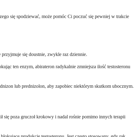
 czego się spodziewać, może pomóc Ci poczuć się pewniej w trakcie
przyjmuje się doustnie, zwykle raz dziennie.
jąc ten enzym, abirateron radykalnie zmniejsza ilość testosteronu
rednizon lub prednizolon, aby zapobiec niektórym skutkom ubocznym.
ł się poza gruczoł krokowy i nadal rośnie pomimo innych terapii
i blokujące produkcję testosteronu. Jest często stosowany, gdy rak