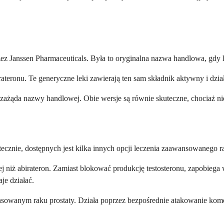
ez Janssen Pharmaceuticals. Była to oryginalna nazwa handlowa, gdy l
rateronu. Te generyczne leki zawierają ten sam składnik aktywny i dzi
zażąda nazwy handlowej. Obie wersje są równie skuteczne, chociaż niek
kutecznie, dostępnych jest kilka innych opcji leczenia zaawansowanego ra
czej niż abirateron. Zamiast blokować produkcję testosteronu, zapobie
je działać.
wansowanym raku prostaty. Działa poprzez bezpośrednie atakowanie 