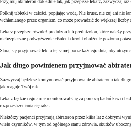
Przyjmuj abirateron dokładnie tak, jak przepisze lekarz, zazwyczaj ra
Połknij tabletki w całości, popijając wodą. Nie krusz, nie żuj ani ni
wchłanianego przez organizm, co może prowadzić do większej liczby
Lekarz przepisze również prednizon lub prednizolon, które należy 
niebezpieczne podwyższenie ciśnienia krwi i obniżenie poziomu potas
Staraj się przyjmować leki o tej samej porze każdego dnia, aby utrzy
Jak długo powinienem przyjmować abirate
Zazwyczaj będziesz kontynuować przyjmowanie abirateronu tak długo, j
jak reaguje Twój rak.
Lekarz będzie regularnie monitorował Cię za pomocą badań krwi i bad
rozprzestrzeniania się raka.
Niektórzy pacjenci przyjmują abirateron przez kilka lat z dobrymi wy
wielu czynników, w tym od ogólnego stanu zdrowia, skutków ubocznych