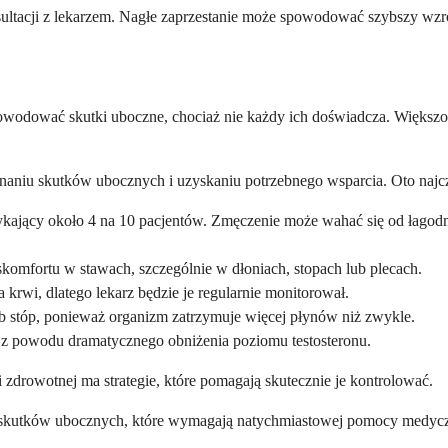
ultacji z lekarzem. Nagłe zaprzestanie może spowodować szybszy wzro
powodować skutki uboczne, chociaż nie każdy ich doświadcza. Więk
niu skutków ubocznych i uzyskaniu potrzebnego wsparcia. Oto najcz
otykający około 4 na 10 pacjentów. Zmęczenie może wahać się od łago
omfortu w stawach, szczególnie w dłoniach, stopach lub plecach.
rwi, dlatego lekarz będzie je regularnie monitorował.
 stóp, ponieważ organizm zatrzymuje więcej płynów niż zwykle.
ą z powodu dramatycznego obniżenia poziomu testosteronu.
i zdrowotnej ma strategie, które pomagają skutecznie je kontrolować.
h skutków ubocznych, które wymagają natychmiastowej pomocy medycz