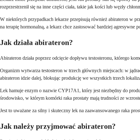
rozprzestrzenił się na inne części ciała, takie jak kości lub węzły chłonn
W niektórych przypadkach lekarze przepisują również abirateron w prz
na terapię hormonalną, a lekarz chce zastosować bardziej agresywne p
Jak działa abirateron?
Abirateron działa poprzez odcięcie dopływu testosteronu, którego kom
Organizm wytwarza testosteron w trzech głównych miejscach: w jądr
abirateron idzie dalej, blokując produkcję we wszystkich trzech lokaliz
Lek hamuje enzym o nazwie CYP17A1, który jest niezbędny do produkc
środowisko, w którym komórki raka prostaty mają trudności ze wzroste
Jest to uważane za silny i skuteczny lek na zaawansowanego raka pro
Jak należy przyjmować abirateron?