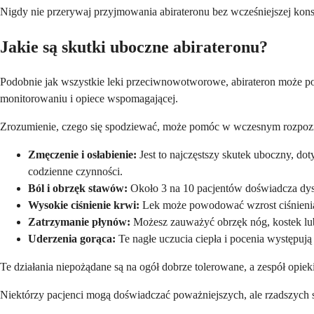
Nigdy nie przerywaj przyjmowania abirateronu bez wcześniejszej kons
Jakie są skutki uboczne abirateronu?
Podobnie jak wszystkie leki przeciwnowotworowe, abirateron może 
monitorowaniu i opiece wspomagającej.
Zrozumienie, czego się spodziewać, może pomóc w wczesnym rozpozna
Zmęczenie i osłabienie:
Jest to najczęstszy skutek uboczny, d
codzienne czynności.
Ból i obrzęk stawów:
Około 3 na 10 pacjentów doświadcza dysk
Wysokie ciśnienie krwi:
Lek może powodować wzrost ciśnienia k
Zatrzymanie płynów:
Możesz zauważyć obrzęk nóg, kostek lub
Uderzenia gorąca:
Te nagłe uczucia ciepła i pocenia występuj
Te działania niepożądane są na ogół dobrze tolerowane, a zespół opiek
Niektórzy pacjenci mogą doświadczać poważniejszych, ale rzadszyc