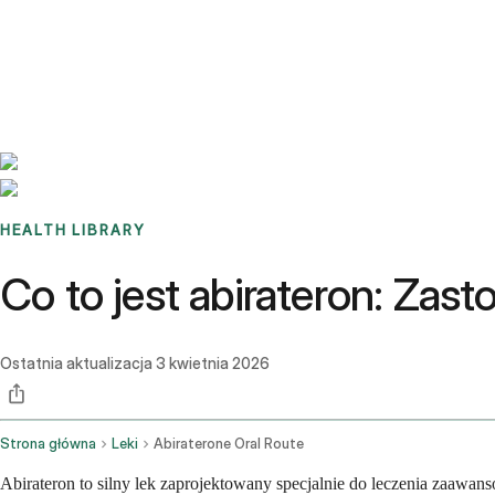
Benchmarks
Stories
FAQ
Sign up / Log in
HEALTH LIBRARY
Co to jest abirateron: Zas
Ostatnia aktualizacja
3 kwietnia 2026
Strona główna
Leki
Abiraterone Oral Route
Abirateron to silny lek zaprojektowany specjalnie do leczenia zaawan