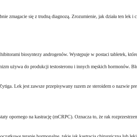
nie zmagacie się z trudną diagnozą. Zrozumienie, jak działa ten lek i
ibitorami biosyntezy androgenów. Występuje w postaci tabletek, które 
zm używa do produkcji testosteronu i innych męskich hormonów. Bloku
 Zytiga. Lek jest zawsze przepisywany razem ze steroidem o nazwie p
taty opornego na kastrację (mCRPC). Oznacza to, że rak rozprzestrzeni
 początkowe terapie hormonalne, takie jak kastracja chirurgiczna lub lek