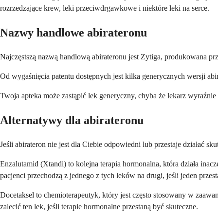
rozrzedzające krew, leki przeciwdrgawkowe i niektóre leki na serce.
Nazwy handlowe abirateronu
Najczęstszą nazwą handlową abirateronu jest Zytiga, produkowana prz
Od wygaśnięcia patentu dostępnych jest kilka generycznych wersji abi
Twoja apteka może zastąpić lek generyczny, chyba że lekarz wyraźnie 
Alternatywy dla abirateronu
Jeśli abirateron nie jest dla Ciebie odpowiedni lub przestaje działać s
Enzalutamid (Xtandi) to kolejna terapia hormonalna, która działa ina
pacjenci przechodzą z jednego z tych leków na drugi, jeśli jeden przesta
Docetaksel to chemioterapeutyk, który jest często stosowany w zaa
zalecić ten lek, jeśli terapie hormonalne przestaną być skuteczne.