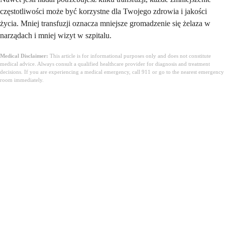
częstotliwości może być korzystne dla Twojego zdrowia i jakości
życia. Mniej transfuzji oznacza mniejsze gromadzenie się żelaza w
narządach i mniej wizyt w szpitalu.
Medical Disclaimer:
This article is for informational purposes only and does not constitute
medical advice. Always consult a qualified healthcare provider for diagnosis and treatment
decisions. If you are experiencing a medical emergency, call 911 or go to the nearest emergency
room immediately.