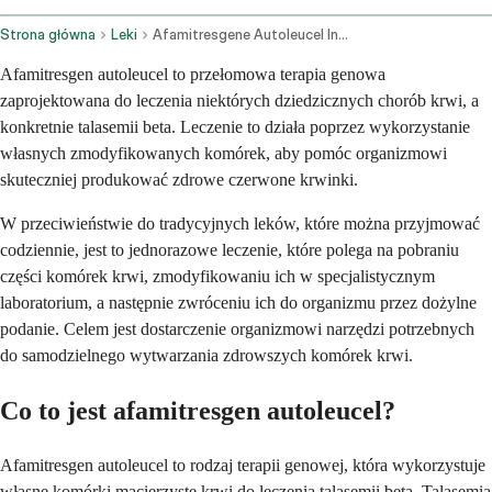
Strona główna
Leki
Afamitresgene Autoleucel Intravenous Route
Afamitresgen autoleucel to przełomowa terapia genowa
zaprojektowana do leczenia niektórych dziedzicznych chorób krwi, a
konkretnie talasemii beta. Leczenie to działa poprzez wykorzystanie
własnych zmodyfikowanych komórek, aby pomóc organizmowi
skuteczniej produkować zdrowe czerwone krwinki.
W przeciwieństwie do tradycyjnych leków, które można przyjmować
codziennie, jest to jednorazowe leczenie, które polega na pobraniu
części komórek krwi, zmodyfikowaniu ich w specjalistycznym
laboratorium, a następnie zwróceniu ich do organizmu przez dożylne
podanie. Celem jest dostarczenie organizmowi narzędzi potrzebnych
do samodzielnego wytwarzania zdrowszych komórek krwi.
Co to jest afamitresgen autoleucel?
Afamitresgen autoleucel to rodzaj terapii genowej, która wykorzystuje
własne komórki macierzyste krwi do leczenia talasemii beta. Talasemia