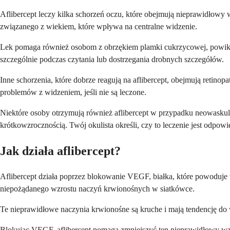
Aflibercept leczy kilka schorzeń oczu, które obejmują nieprawidłowy
związanego z wiekiem, które wpływa na centralne widzenie.
Lek pomaga również osobom z obrzękiem plamki cukrzycowej, powikł
szczególnie podczas czytania lub dostrzegania drobnych szczegółów.
Inne schorzenia, które dobrze reagują na aflibercept, obejmują retin
problemów z widzeniem, jeśli nie są leczone.
Niektóre osoby otrzymują również aflibercept w przypadku neowaskul
krótkowzrocznością. Twój okulista określi, czy to leczenie jest odpowi
Jak działa aflibercept?
Aflibercept działa poprzez blokowanie VEGF, białka, które powoduj
niepożądanego wzrostu naczyń krwionośnych w siatkówce.
Te nieprawidłowe naczynia krwionośne są kruche i mają tendencję do
Blokując VEGF, aflibercept pomaga zmniejszyć ten nieprawidłowy wzr