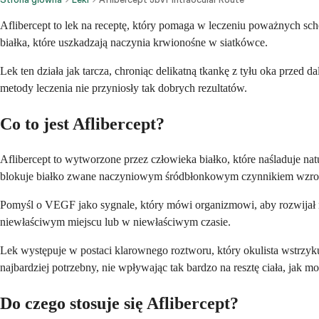
Aflibercept to lek na receptę, który pomaga w leczeniu poważnych sc
białka, które uszkadzają naczynia krwionośne w siatkówce.
Lek ten działa jak tarcza, chroniąc delikatną tkankę z tyłu oka prz
metody leczenia nie przyniosły tak dobrych rezultatów.
Co to jest Aflibercept?
Aflibercept to wytworzone przez człowieka białko, które naśladuje n
blokuje białko zwane naczyniowym śródbłonkowym czynnikiem wzro
Pomyśl o VEGF jako sygnale, który mówi organizmowi, aby rozwijał
niewłaściwym miejscu lub w niewłaściwym czasie.
Lek występuje w postaci klarownego roztworu, który okulista wstrzykuj
najbardziej potrzebny, nie wpływając tak bardzo na resztę ciała, jak m
Do czego stosuje się Aflibercept?