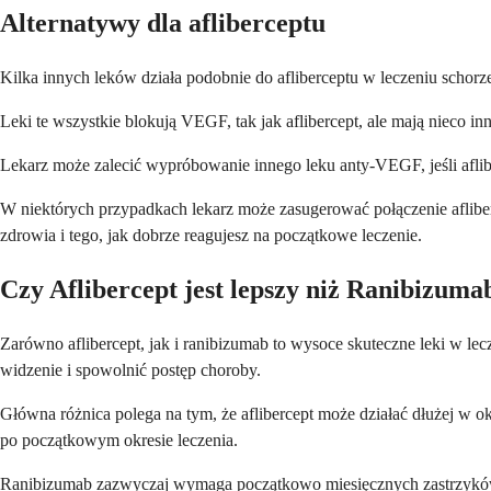
Alternatywy dla afliberceptu
Kilka innych leków działa podobnie do afliberceptu w leczeniu schorz
Leki te wszystkie blokują VEGF, tak jak aflibercept, ale mają nieco in
Lekarz może zalecić wypróbowanie innego leku anty-VEGF, jeśli aflibe
W niektórych przypadkach lekarz może zasugerować połączenie afliberce
zdrowia i tego, jak dobrze reagujesz na początkowe leczenie.
Czy Aflibercept jest lepszy niż Ranibizuma
Zarówno aflibercept, jak i ranibizumab to wysoce skuteczne leki w 
widzenie i spowolnić postęp choroby.
Główna różnica polega na tym, że aflibercept może działać dłużej w o
po początkowym okresie leczenia.
Ranibizumab zazwyczaj wymaga początkowo miesięcznych zastrzyków, c