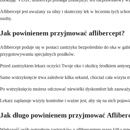
Aflibercept jest uważany za silny i skuteczny lek w leczeniu tych sc
osoby.
Jak powinienem przyjmować aflibercept?
Aflibercept podaje się w postaci zastrzyku bezpośrednio do oka w gab
przygotowywaniu specjalnych posiłków.
Przed zastrzykiem lekarz oczyści Twoje oko i okolicę środkiem antysep
Samo wstrzyknięcie trwa zaledwie kilka sekund, chociaż cała wizyta 
Po wstrzyknięciu możesz odczuwać niewielki dyskomfort lub zauważyć
Lekarz zaplanuje wizyty kontrolne i ważne jest, aby się na nich pojaw
Jak długo powinienem przyjmować Afliber
Większość osób potrzebuje zastrzyków z afliberceptem przez kilka miesi