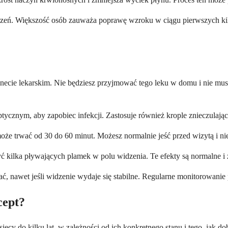
horzeń. Większość osób zauważa poprawę wzroku w ciągu pierwszych kil
inecie lekarskim. Nie będziesz przyjmować tego leku w domu i nie mus
tycznym, aby zapobiec infekcji. Zastosuje również krople znieczulając
może trwać od 30 do 60 minut. Możesz normalnie jeść przed wizytą i 
 kilka pływających plamek w polu widzenia. Te efekty są normalne i 
iać, nawet jeśli widzenie wydaje się stabilne. Regularne monitorowani
cept?
ęcy do kilku lat, w zależności od ich konkretnego stanu i tego, jak dob