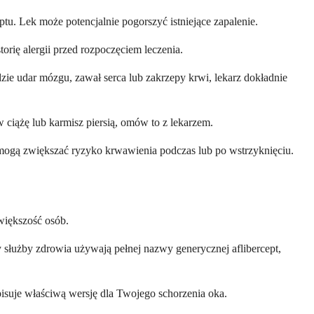
tu. Lek może potencjalnie pogorszyć istniejące zapalenie.
orię alergii przed rozpoczęciem leczenia.
zie udar mózgu, zawał serca lub zakrzepy krwi, lekarz dokładnie
w ciążę lub karmisz piersią, omów to z lekarzem.
mogą zwiększać ryzyko krwawienia podczas lub po wstrzyknięciu.
większość osób.
y służby zdrowia używają pełnej nazwy generycznej aflibercept,
episuje właściwą wersję dla Twojego schorzenia oka.