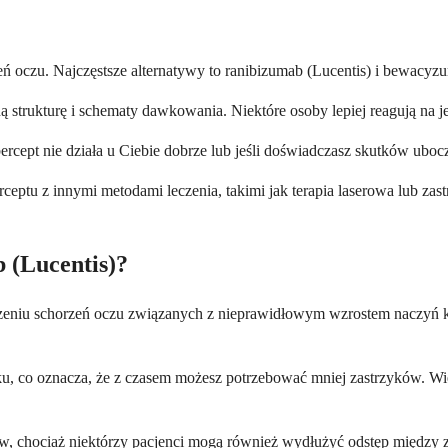
eń oczu. Najczęstsze alternatywy to ranibizumab (Lucentis) i bewacyz
ną strukturę i schematy dawkowania. Niektóre osoby lepiej reagują na je
rcept nie działa u Ciebie dobrze lub jeśli doświadczasz skutków uboc
ptu z innymi metodami leczenia, takimi jak terapia laserowa lub zastr
b (Lucentis)?
leczeniu schorzeń oczu związanych z nieprawidłowym wzrostem naczyń 
ku, co oznacza, że z czasem możesz potrzebować mniej zastrzyków. Wie
hociaż niektórzy pacjenci mogą również wydłużyć odstęp między zabi