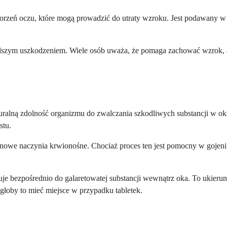
horzeń oczu, które mogą prowadzić do utraty wzroku. Jest podawany w
ed dalszym uszkodzeniem. Wiele osób uważa, że pomaga zachować wzrok
aturalną zdolność organizmu do zwalczania szkodliwych substancji w 
stu.
 nowe naczynia krwionośne. Chociaż proces ten jest pomocny w goje
e bezpośrednio do galaretowatej substancji wewnątrz oka. To ukierunko
ogłoby to mieć miejsce w przypadku tabletek.