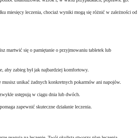
ku miesięcy leczenia, chociaż wyniki mogą się różnić w zależności od
isz martwić się o pamiętanie o przyjmowaniu tabletek lub
e, aby zabieg był jak najbardziej komfortowy.
nie musisz unikać żadnych konkretnych pokarmów ani napojów.
zwykle ustępują w ciągu dnia lub dwóch.
e pomaga zapewnić skuteczne działanie leczenia.
rze reagują na leczenie. Twój okulista stworzy plan leczenia