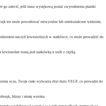
e go zalecić, jeśli masz wysiękową postać zwyrodnienia plamki
rzęk ten może powodować niewyraźne lub zniekształcone widzenie,
 uszkodzeniem naczyń krwionośnych w siatkówce, co może prowadzić do
a krwionośne rosną pod siatkówką u osób z ciężką
rzenia oczu, Twoje ciało wytwarza zbyt dużo VEGF, co prowadzi do
rzęk, blizny i utratę wzroku.
pomóc ustabilizować wzrok i, w wielu przypadkach, poprawić go.