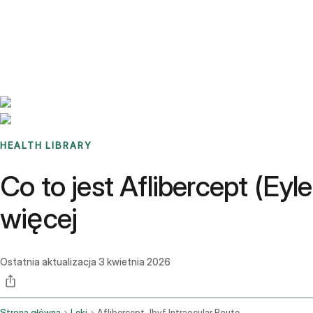
Benchmarks
Stories
FAQ
Sign up / Log in
HEALTH LIBRARY
Co to jest Aflibercept (Ey
więcej
Ostatnia aktualizacja
3 kwietnia 2026
Strona główna
Leki
Aflibercept Jbvf Intraocular Route