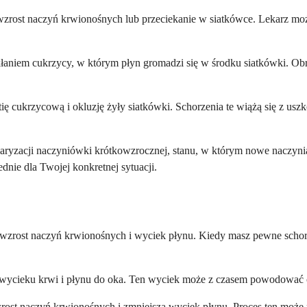
 wzrost naczyń krwionośnych lub przeciekanie w siatkówce. Lekarz moż
aniem cukrzycy, w którym płyn gromadzi się w środku siatkówki. Ob
opatię cukrzycową i okluzję żyły siatkówki. Schorzenia te wiążą się z
aryzacji naczyniówki krótkowzrocznej, stanu, w którym nowe naczyni
ednie dla Twojej konkretnej sytuacji.
e wzrost naczyń krwionośnych i wyciek płynu. Kiedy masz pewne scho
 wycieku krwi i płynu do oka. Ten wyciek może z czasem powodować ob
ost naczyń krwionośnych i zmniejsza wyciek płynu. Proces ten może 