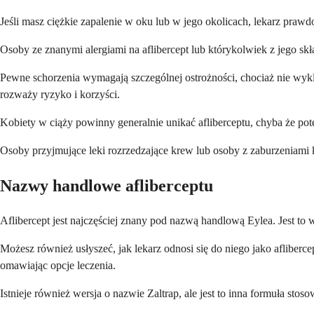
Jeśli masz ciężkie zapalenie w oku lub w jego okolicach, lekarz prawd
Osoby ze znanymi alergiami na aflibercept lub którykolwiek z jego skł
Pewne schorzenia wymagają szczególnej ostrożności, chociaż nie wykl
rozważy ryzyko i korzyści.
Kobiety w ciąży powinny generalnie unikać afliberceptu, chyba że pote
Osoby przyjmujące leki rozrzedzające krew lub osoby z zaburzeniami
Nazwy handlowe afliberceptu
Aflibercept jest najczęściej znany pod nazwą handlową Eylea. Jest to
Możesz również usłyszeć, jak lekarz odnosi się do niego jako afliber
omawiając opcje leczenia.
Istnieje również wersja o nazwie Zaltrap, ale jest to inna formuła sto