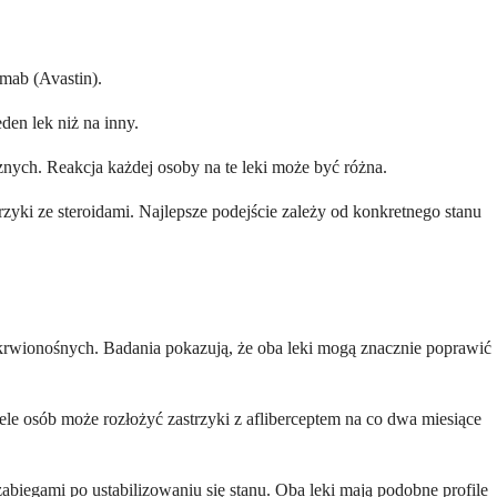
umab (Avastin).
den lek niż na inny.
znych. Reakcja każdej osoby na te leki może być różna.
zyki ze steroidami. Najlepsze podejście zależy od konkretnego stanu
krwionośnych. Badania pokazują, że oba leki mogą znacznie poprawić
le osób może rozłożyć zastrzyki z afliberceptem na co dwa miesiące
egami po ustabilizowaniu się stanu. Oba leki mają podobne profile