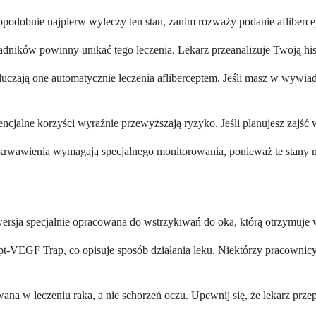
opodobnie najpierw wyleczy ten stan, zanim rozważy podanie aflibercep
adników powinny unikać tego leczenia. Lekarz przeanalizuje Twoją hist
uczają one automatycznie leczenia afliberceptem. Jeśli masz w wywiad
ncjalne korzyści wyraźnie przewyższają ryzyko. Jeśli planujesz zajść 
 krwawienia wymagają specjalnego monitorowania, ponieważ te stany 
 wersja specjalnie opracowana do wstrzykiwań do oka, którą otrzymuje 
cept-VEGF Trap, co opisuje sposób działania leku. Niektórzy pracownic
sowana w leczeniu raka, a nie schorzeń oczu. Upewnij się, że lekarz prz