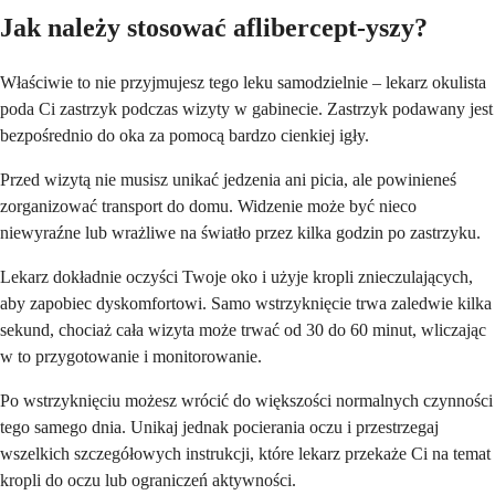
Jak należy stosować aflibercept-yszy?
Właściwie to nie przyjmujesz tego leku samodzielnie – lekarz okulista
poda Ci zastrzyk podczas wizyty w gabinecie. Zastrzyk podawany jest
bezpośrednio do oka za pomocą bardzo cienkiej igły.
Przed wizytą nie musisz unikać jedzenia ani picia, ale powinieneś
zorganizować transport do domu. Widzenie może być nieco
niewyraźne lub wrażliwe na światło przez kilka godzin po zastrzyku.
Lekarz dokładnie oczyści Twoje oko i użyje kropli znieczulających,
aby zapobiec dyskomfortowi. Samo wstrzyknięcie trwa zaledwie kilka
sekund, chociaż cała wizyta może trwać od 30 do 60 minut, wliczając
w to przygotowanie i monitorowanie.
Po wstrzyknięciu możesz wrócić do większości normalnych czynności
tego samego dnia. Unikaj jednak pocierania oczu i przestrzegaj
wszelkich szczegółowych instrukcji, które lekarz przekaże Ci na temat
kropli do oczu lub ograniczeń aktywności.