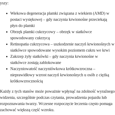
yszy:
Wiekowa degeneracja plamki związana z wiekiem (AMD) w
postaci wysiękowej – gdy naczynia krwionośne przeciekają
płyn do plamki
Obrzęk plamki cukrzycowy – obrzęk w siatkówce
spowodowany cukrzycą
Retinopatia cukrzycowa – uszkodzenie naczyń krwionośnych w
siatkówce spowodowane wysokim poziomem cukru we krwi
Zakrzep żyły siatkówki – gdy naczynia krwionośne w
siatkówce zostają zablokowane
Naczyniowatość naczyniówkowa krótkowzroczna –
nieprawidłowy wzrost naczyń krwionośnych u osób z ciężką
krótkowzrocznością
Każdy z tych stanów może poważnie wpłynąć na zdolność wyraźnego
widzenia, szczególnie podczas czytania, prowadzenia pojazdu lub
rozpoznawania twarzy. Wczesne rozpoczęcie leczenia często pomaga
zachować większą część wzroku.