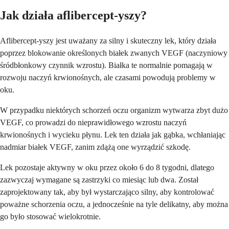
Jak działa aflibercept-yszy?
Aflibercept-yszy jest uważany za silny i skuteczny lek, który działa
poprzez blokowanie określonych białek zwanych VEGF (naczyniowy
śródbłonkowy czynnik wzrostu). Białka te normalnie pomagają w
rozwoju naczyń krwionośnych, ale czasami powodują problemy w
oku.
W przypadku niektórych schorzeń oczu organizm wytwarza zbyt dużo
VEGF, co prowadzi do nieprawidłowego wzrostu naczyń
krwionośnych i wycieku płynu. Lek ten działa jak gąbka, wchłaniając
nadmiar białek VEGF, zanim zdążą one wyrządzić szkodę.
Lek pozostaje aktywny w oku przez około 6 do 8 tygodni, dlatego
zazwyczaj wymagane są zastrzyki co miesiąc lub dwa. Został
zaprojektowany tak, aby był wystarczająco silny, aby kontrolować
poważne schorzenia oczu, a jednocześnie na tyle delikatny, aby można
go było stosować wielokrotnie.