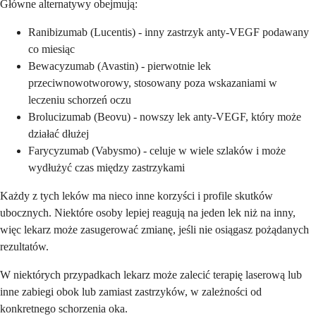
Główne alternatywy obejmują:
Ranibizumab (Lucentis) - inny zastrzyk anty-VEGF podawany
co miesiąc
Bewacyzumab (Avastin) - pierwotnie lek
przeciwnowotworowy, stosowany poza wskazaniami w
leczeniu schorzeń oczu
Brolucizumab (Beovu) - nowszy lek anty-VEGF, który może
działać dłużej
Farycyzumab (Vabysmo) - celuje w wiele szlaków i może
wydłużyć czas między zastrzykami
Każdy z tych leków ma nieco inne korzyści i profile skutków
ubocznych. Niektóre osoby lepiej reagują na jeden lek niż na inny,
więc lekarz może zasugerować zmianę, jeśli nie osiągasz pożądanych
rezultatów.
W niektórych przypadkach lekarz może zalecić terapię laserową lub
inne zabiegi obok lub zamiast zastrzyków, w zależności od
konkretnego schorzenia oka.