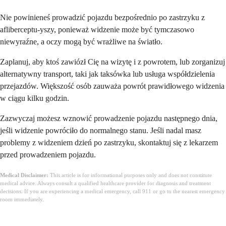
Nie powinieneś prowadzić pojazdu bezpośrednio po zastrzyku z
afliberceptu-yszy, ponieważ widzenie może być tymczasowo
niewyraźne, a oczy mogą być wrażliwe na światło.
Zaplanuj, aby ktoś zawiózł Cię na wizytę i z powrotem, lub zorganizuj
alternatywny transport, taki jak taksówka lub usługa współdzielenia
przejazdów. Większość osób zauważa powrót prawidłowego widzenia
w ciągu kilku godzin.
Zazwyczaj możesz wznowić prowadzenie pojazdu następnego dnia,
jeśli widzenie powróciło do normalnego stanu. Jeśli nadal masz
problemy z widzeniem dzień po zastrzyku, skontaktuj się z lekarzem
przed prowadzeniem pojazdu.
Medical Disclaimer:
This article is for informational purposes only and does not constitute
medical advice. Always consult a qualified healthcare provider for diagnosis and treatment
decisions. If you are experiencing a medical emergency, call 911 or go to the nearest emergency
room immediately.