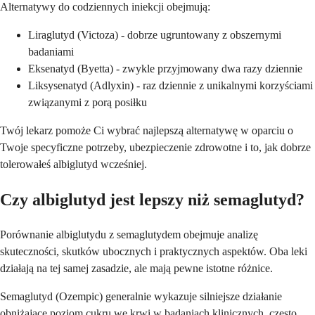
Alternatywy do codziennych iniekcji obejmują:
Liraglutyd (Victoza) - dobrze ugruntowany z obszernymi
badaniami
Eksenatyd (Byetta) - zwykle przyjmowany dwa razy dziennie
Liksysenatyd (Adlyxin) - raz dziennie z unikalnymi korzyściami
związanymi z porą posiłku
Twój lekarz pomoże Ci wybrać najlepszą alternatywę w oparciu o
Twoje specyficzne potrzeby, ubezpieczenie zdrowotne i to, jak dobrze
tolerowałeś albiglutyd wcześniej.
Czy albiglutyd jest lepszy niż semaglutyd?
Porównanie albiglutydu z semaglutydem obejmuje analizę
skuteczności, skutków ubocznych i praktycznych aspektów. Oba leki
działają na tej samej zasadzie, ale mają pewne istotne różnice.
Semaglutyd (Ozempic) generalnie wykazuje silniejsze działanie
obniżające poziom cukru we krwi w badaniach klinicznych, często