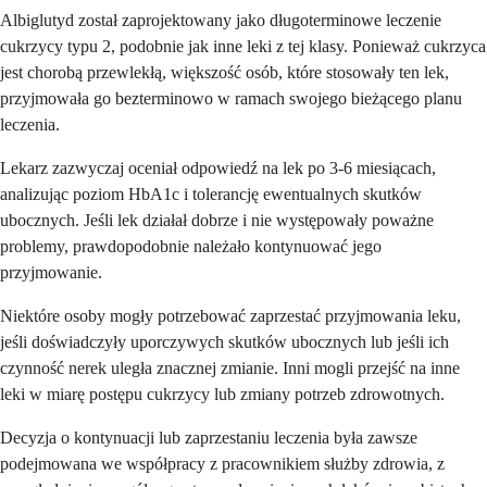
Albiglutyd został zaprojektowany jako długoterminowe leczenie
cukrzycy typu 2, podobnie jak inne leki z tej klasy. Ponieważ cukrzyca
jest chorobą przewlekłą, większość osób, które stosowały ten lek,
przyjmowała go bezterminowo w ramach swojego bieżącego planu
leczenia.
Lekarz zazwyczaj oceniał odpowiedź na lek po 3-6 miesiącach,
analizując poziom HbA1c i tolerancję ewentualnych skutków
ubocznych. Jeśli lek działał dobrze i nie występowały poważne
problemy, prawdopodobnie należało kontynuować jego
przyjmowanie.
Niektóre osoby mogły potrzebować zaprzestać przyjmowania leku,
jeśli doświadczyły uporczywych skutków ubocznych lub jeśli ich
czynność nerek uległa znacznej zmianie. Inni mogli przejść na inne
leki w miarę postępu cukrzycy lub zmiany potrzeb zdrowotnych.
Decyzja o kontynuacji lub zaprzestaniu leczenia była zawsze
podejmowana we współpracy z pracownikiem służby zdrowia, z