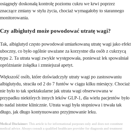
osiągnęły doskonałą kontrolę poziomu cukru we krwi poprzez
znaczące zmiany w stylu życia, chociaż wymagałoby to starannego
monitorowania.
Czy albiglutyd może powodować utratę wagi?
Tak, albiglutyd często powodował umiarkowaną utratę wagi jako efekt
uboczny, co było ogólnie uważane za korzystne dla osób z cukrzycą
typu 2. Ta utrata wagi zwykle występowała, ponieważ lek spowalniał
opróżnianie żołądka i zmniejszał apetyt.
Większość osób, które doświadczyły utraty wagi po zastosowaniu
albiglutydu, straciła od 2 do 7 funtów w ciągu kilku miesięcy. Chociaż
nie było to tak spektakularne jak utrata wagi obserwowana w
przypadku niektórych innych leków GLP-1, dla wielu pacjentów było
to nadal istotne klinicznie. Utrata wagi była stopniowa i trwała tak
długo, jak długo kontynuowano przyjmowanie leku.
Medical Disclaimer:
This article is for informational purposes only and does not constitute
medical advice. Always consult a qualified healthcare provider for diagnosis and treatment