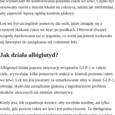
nie wystarczały do kontrolowania poziomu cukru we krwi. Często był
stosowany razem z innymi lekami na cukrzycę, takimi jak metformina,
aby zapewnić lepszą ogólną kontrolę glukozy.
Lek ten był szczególnie pomocny dla osób, które zmagały się z
częstymi skokami cukru we krwi po posiłkach. Oferował również
wygodę dawkowania raz w tygodniu, co wielu pacjentom wydawało
się łatwiejsze do zarządzania niż codzienne leki.
Jak działa albiglutyd?
Albiglutyd działa poprzez aktywację receptorów GLP-1 w całym
ciele, wyzwalając kilka pomocnych reakcji w kontroli poziomu cukru
we krwi. Lek ten jest uważany za umiarkowanie silny w klasie GLP-1,
oferując skuteczne zarządzanie glukozą z łagodniejszym profilem
skutków ubocznych niż niektóre alternatywy.
Kiedy jesz, lek sygnalizuje trzustce, aby uwolniła insulinę, ale tylko
wtedy, gdy poziom cukru we krwi jest podwyższony. Ta inteligentna
reakcja pomaga zapobiegać niebezpiecznym spadkom cukru we krwi,