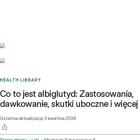
Benchmarks
Stories
FAQ
Sign up / Log in
HEALTH LIBRARY
Co to jest albiglutyd: Zastosowania,
dawkowanie, skutki uboczne i więcej
Ostatnia aktualizacja
3 kwietnia 2026
Strona główna
Leki
Albiglutide Subcutaneous Route