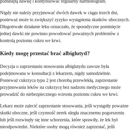
pominiętą dawkę i kontynuować regularny harmonogram.
Nigdy nie należy przyjmować dwóch dawek w ciągu trzech dni,
ponieważ może to zwiększyć ryzyko wystąpienia skutków ubocznych.
Długotrwałe działanie leku oznaczało, że sporadyczne pominięcie
jednej dawki nie powinno powodować poważnych problemów z
kontrolą poziomu cukru we krwi.
Kiedy mogę przestać brać albiglutyd?
Decyzja o zaprzestaniu stosowania albiglutydu zawsze była
podejmowana w konsultacji z lekarzem, nigdy samodzielnie.
Ponieważ cukrzyca typu 2 jest chorobą przewlekłą, zaprzestanie
przyjmowania leków na cukrzycę bez nadzoru medycznego może
prowadzić do niebezpiecznego wzrostu poziomu cukru we krwi.
Lekarz może zalecić zaprzestanie stosowania, jeśli wystąpiły poważne
skutki uboczne, jeśli czynność nerek uległa znacznemu pogorszeniu
lub jeśli rozwinęły się inne schorzenia, które sprawiły, że lek był
nieodpowiedni. Niektóre osoby mogą również zaprzestać, jeśli