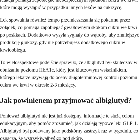
które mogą wystąpić w przypadku innych leków na cukrzycę.
Lek spowalnia również tempo przemieszczania się pokarmu przez
żołądek, co pomaga zapobiegać gwałtownym skokom cukru we krwi
po posiłkach. Dodatkowo wysyła sygnały do wątroby, aby zmniejszyć
produkcję glukozy, gdy nie potrzebujesz dodatkowego cukru w
krwioobiegu.
To wieloaspektowe podejście sprawiło, że albiglutyd był skuteczny w
obniżaniu poziomu HbA1c, który jest kluczowym wskaźnikiem,
którego lekarze używają do oceny długoterminowej kontroli poziomu
cukru we krwi w okresie 2-3 miesięcy.
Jak powinienem przyjmować albiglutyd?
Ponieważ albiglutyd nie jest już dostępny, informacje te służą celom
edukacyjnym, aby pomóc zrozumieć, jak działają typowe leki GLP-1.
Albiglutyd był podawany jako podskórny zastrzyk raz w tygodniu, co
oznacza, że wstrzykiwałbyś go pod skórę.