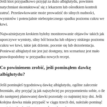
Jeśli ktoś przypadkowo przyjął za dużo albiglutydu, powinien
natychmiast skontaktować się z lekarzem lub ośrodkiem kontroli
zatruć. Przedawkowanie może prowadzić do silnych nudności,
wymiotów i potencjalnie niebezpiecznego spadku poziomu cukru we
krwi.
Najważniejszym krokiem byłoby monitorowanie objawów takich jak
uporczywe wymioty, silny ból brzucha lub objawy niskiego poziomu
cukru we krwi, takie jak drżenie, pocenie się lub dezorientacja.
Ponieważ albiglutyd nie jest już dostępny, ten scenariusz jest mało
prawdopodobny w przypadku nowych recept.
Co powinienem zrobić, jeśli pominąłem dawkę
albiglutydu?
Jeśli pominąłeś tygodniową dawkę albiglutydu, ogólne zalecenie
brzmiało, aby przyjąć ją jak najszybciej po przypomnieniu sobie, o ile
do następnej planowanej dawki pozostały co najmniej trzy dni. Jeśli
kolejna dawka miała przypaść w ciągu trzech dni, należało pominąć