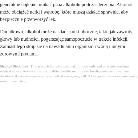
generalnie najlepiej unikać picia alkoholu podczas leczenia. Alkohol
może obciążać nerki i wątrobę, które muszą działać sprawnie, aby
bezpiecznie przetworzyć lek.
Dodatkowo, alkohol może nasilać skutki uboczne, takie jak zawroty
głowy lub nudności, pogarszając samopoczucie w trakcie infekcji.
Zamiast tego skup się na nawadnianiu organizmu wodą i innymi
zdrowymi płynami.
Medical Disclaimer:
This article is for informational purposes only and does not constitute
medical advice. Always consult a qualified healthcare provider for diagnosis and treatment
decisions. If you are experiencing a medical emergency, call 911 or go to the nearest emergency
room immediately.