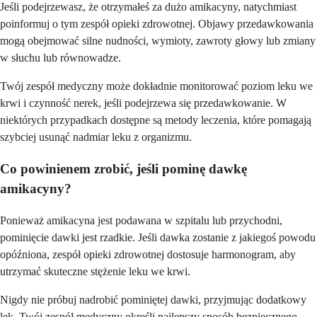
Jeśli podejrzewasz, że otrzymałeś za dużo amikacyny, natychmiast
poinformuj o tym zespół opieki zdrowotnej. Objawy przedawkowania
mogą obejmować silne nudności, wymioty, zawroty głowy lub zmiany
w słuchu lub równowadze.
Twój zespół medyczny może dokładnie monitorować poziom leku we
krwi i czynność nerek, jeśli podejrzewa się przedawkowanie. W
niektórych przypadkach dostępne są metody leczenia, które pomagają
szybciej usunąć nadmiar leku z organizmu.
Co powinienem zrobić, jeśli pominę dawkę
amikacyny?
Ponieważ amikacyna jest podawana w szpitalu lub przychodni,
pominięcie dawki jest rzadkie. Jeśli dawka zostanie z jakiegoś powodu
opóźniona, zespół opieki zdrowotnej dostosuje harmonogram, aby
utrzymać skuteczne stężenie leku we krwi.
Nigdy nie próbuj nadrobić pominiętej dawki, przyjmując dodatkowy
lek. Twój zespół medyczny określi najlepszy sposób bezpiecznego