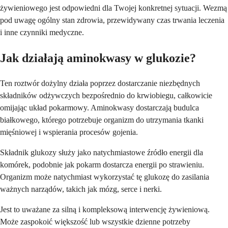
żywieniowego jest odpowiedni dla Twojej konkretnej sytuacji. Wezmą
pod uwagę ogólny stan zdrowia, przewidywany czas trwania leczenia
i inne czynniki medyczne.
Jak działają aminokwasy w glukozie?
Ten roztwór dożylny działa poprzez dostarczanie niezbędnych
składników odżywczych bezpośrednio do krwiobiegu, całkowicie
omijając układ pokarmowy. Aminokwasy dostarczają budulca
białkowego, którego potrzebuje organizm do utrzymania tkanki
mięśniowej i wspierania procesów gojenia.
Składnik glukozy służy jako natychmiastowe źródło energii dla
komórek, podobnie jak pokarm dostarcza energii po strawieniu.
Organizm może natychmiast wykorzystać tę glukozę do zasilania
ważnych narządów, takich jak mózg, serce i nerki.
Jest to uważane za silną i kompleksową interwencję żywieniową.
Może zaspokoić większość lub wszystkie dzienne potrzeby