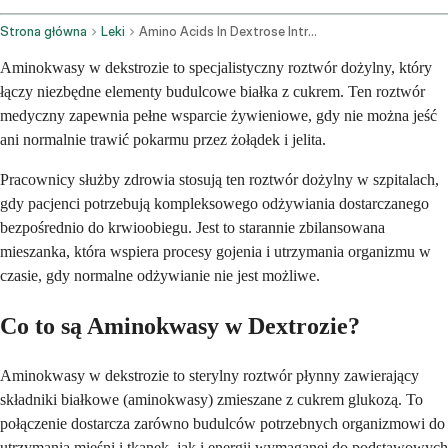
Strona główna
Leki
Amino Acids In Dextrose Intravenous Route
Aminokwasy w dekstrozie to specjalistyczny roztwór dożylny, który
łączy niezbędne elementy budulcowe białka z cukrem. Ten roztwór
medyczny zapewnia pełne wsparcie żywieniowe, gdy nie można jeść
ani normalnie trawić pokarmu przez żołądek i jelita.
Pracownicy służby zdrowia stosują ten roztwór dożylny w szpitalach,
gdy pacjenci potrzebują kompleksowego odżywiania dostarczanego
bezpośrednio do krwioobiegu. Jest to starannie zbilansowana
mieszanka, która wspiera procesy gojenia i utrzymania organizmu w
czasie, gdy normalne odżywianie nie jest możliwe.
Co to są Aminokwasy w Dextrozie?
Aminokwasy w dekstrozie to sterylny roztwór płynny zawierający
składniki białkowe (aminokwasy) zmieszane z cukrem glukozą. To
połączenie dostarcza zarówno budulców potrzebnych organizmowi do
utrzymania mięśni i tkanek, jak i energii wymaganej do podstawowych