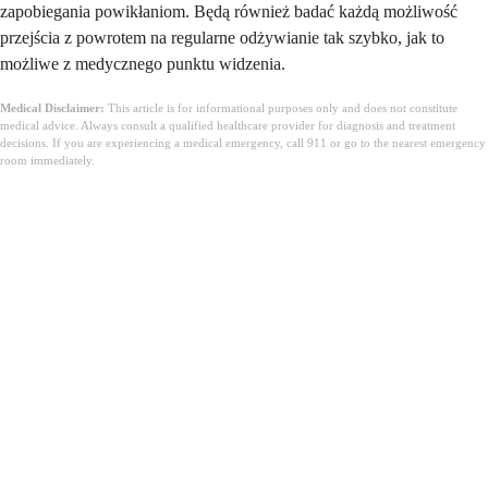
zapobiegania powikłaniom. Będą również badać każdą możliwość
przejścia z powrotem na regularne odżywianie tak szybko, jak to
możliwe z medycznego punktu widzenia.
Medical Disclaimer:
This article is for informational purposes only and does not constitute
medical advice. Always consult a qualified healthcare provider for diagnosis and treatment
decisions. If you are experiencing a medical emergency, call 911 or go to the nearest emergency
room immediately.