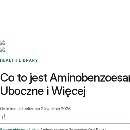
Benchmarks
Stories
FAQ
Sign up / Log in
HEALTH LIBRARY
Co to jest Aminobenzoesa
Uboczne i Więcej
Ostatnia aktualizacja
3 kwietnia 2026
Strona główna
Leki
Aminobenzoate Potassium Oral Route