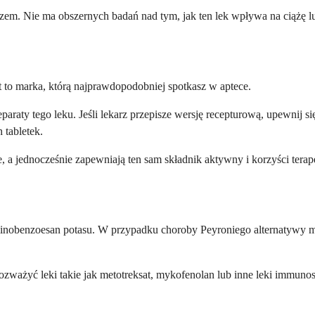
arzem. Nie ma obszernych badań nad tym, jak ten lek wpływa na ciążę lu
 to marka, którą najprawdopodobniej spotkasz w aptece.
aty tego leku. Jeśli lekarz przepisze wersję recepturową, upewnij si
tabletek.
 a jednocześnie zapewniają ten sam składnik aktywny i korzyści terap
 aminobenzoesan potasu. W przypadku choroby Peyroniego alternatywy m
ważyć leki takie jak metotreksat, mykofenolan lub inne leki immunosu