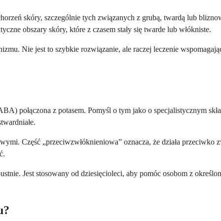
horzeń skóry, szczególnie tych związanych z grubą, twardą lub blizno
czne obszary skóry, które z czasem stały się twarde lub włókniste.
nizmu. Nie jest to szybkie rozwiązanie, ale raczej leczenie wspomagaj
A) połączona z potasem. Pomyśl o tym jako o specjalistycznym skł
stwardniałe.
ymi. Część „przeciwzwłóknieniowa” oznacza, że działa przeciwko zwł
ć.
doustnie. Jest stosowany od dziesięcioleci, aby pomóc osobom z określo
u?