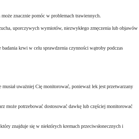
em może znacznie pomóc w problemach trawiennych.
u brzucha, uporczywych wymiotów, niezwykłego zmęczenia lub objawów
we badania krwi w celu sprawdzenia czynności wątroby podczas
e musiał uważniej Cię monitorować, ponieważ lek jest przetwarzany
arz może potrzebować dostosować dawkę lub częściej monitorować
tóry znajduje się w niektórych kremach przeciwsłonecznych i