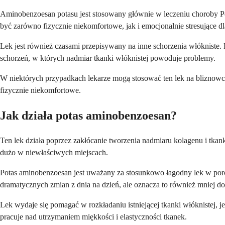
Aminobenzoesan potasu jest stosowany głównie w leczeniu choroby Pey
być zarówno fizycznie niekomfortowe, jak i emocjonalnie stresujące d
Lek jest również czasami przepisywany na inne schorzenia włókniste. 
schorzeń, w których nadmiar tkanki włóknistej powoduje problemy.
W niektórych przypadkach lekarze mogą stosować ten lek na bliznowce 
fizycznie niekomfortowe.
Jak działa potas aminobenzoesan?
Ten lek działa poprzez zakłócanie tworzenia nadmiaru kolagenu i tkank
dużo w niewłaściwych miejscach.
Potas aminobenzoesan jest uważany za stosunkowo łagodny lek w porów
dramatycznych zmian z dnia na dzień, ale oznacza to również mniej 
Lek wydaje się pomagać w rozkładaniu istniejącej tkanki włóknistej, j
pracuje nad utrzymaniem miękkości i elastyczności tkanek.