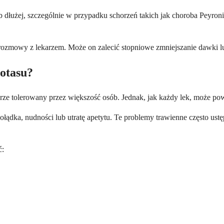
łużej, szczególnie w przypadku schorzeń takich jak choroba Peyronieg
rozmowy z lekarzem. Może on zalecić stopniowe zmniejszanie dawki lu
potasu?
brze tolerowany przez większość osób. Jednak, jak każdy lek, może p
ądka, nudności lub utratę apetytu. Te problemy trawienne często ustęp
ć: