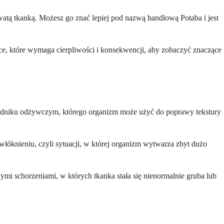
watą tkanką. Możesz go znać lepiej pod nazwą handlową Potaba i jest
ące, które wymaga cierpliwości i konsekwencji, aby zobaczyć znaczące
adniku odżywczym, którego organizm może użyć do poprawy tekstury
óknieniu, czyli sytuacji, w której organizm wytwarza zbyt dużo
nymi schorzeniami, w których tkanka stała się nienormalnie gruba lub