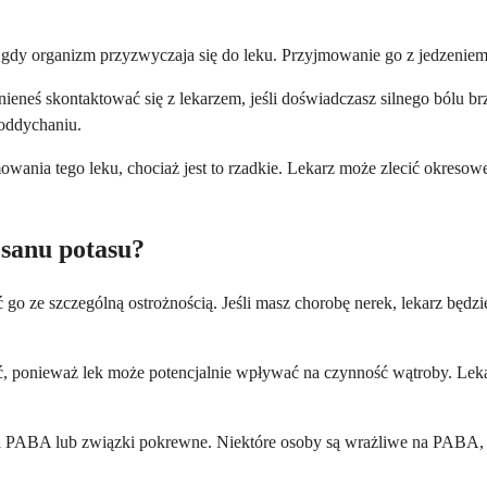
, gdy organizm przyzwyczaja się do leku. Przyjmowanie go z jedzeni
inieneś skontaktować się z lekarzem, jeśli doświadczasz silnego ból
 oddychaniu.
wania tego leku, chociaż jest to rzadkie. Lekarz może zlecić okreso
sanu potasu?
o ze szczególną ostrożnością. Jeśli masz chorobę nerek, lekarz będzi
, ponieważ lek może potencjalnie wpływać na czynność wątroby. Lek
a PABA lub związki pokrewne. Niektóre osoby są wrażliwe na PABA, k