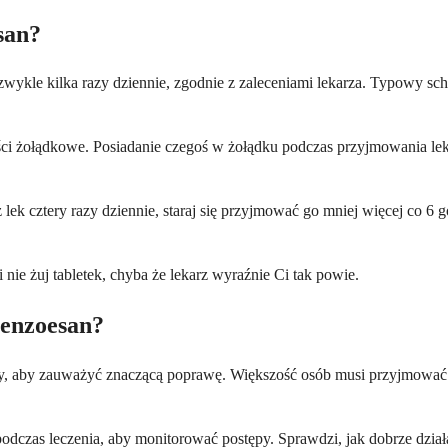
san?
zwykle kilka razy dziennie, zgodnie z zaleceniami lekarza. Typowy sc
ości żołądkowe. Posiadanie czegoś w żołądku podczas przyjmowania le
z lek cztery razy dziennie, staraj się przyjmować go mniej więcej co 
i nie żuj tabletek, chyba że lekarz wyraźnie Ci tak powie.
benzoesan?
 aby zauważyć znaczącą poprawę. Większość osób musi przyjmować go
dczas leczenia, aby monitorować postępy. Sprawdzi, jak dobrze działa 