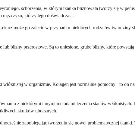
roniego, schorzenia, w którym tkanka bliznowata tworzy się w penisi
la mężczyzn, którzy tego doświadczają.
Lekarz może go zalecić w przypadku niektórych rodzajów twardziny skó
lub blizny przerostowe. Są to uniesione, grube blizny, które powstaj
i włóknistej w organizmie. Kolagen jest normalnie pomocny - to on nad
naniu z niektórymi innymi metodami leczenia stanów włóknistych. Dzi
dotkliwych skutków ubocznych.
ednocześnie zapobiegając tworzeniu się nowej problematycznej tkanki. T