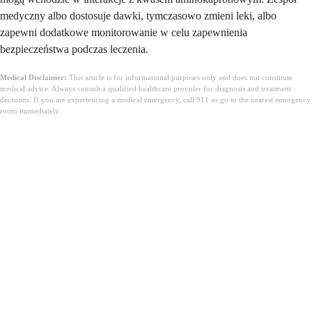
medyczny albo dostosuje dawki, tymczasowo zmieni leki, albo
zapewni dodatkowe monitorowanie w celu zapewnienia
bezpieczeństwa podczas leczenia.
Medical Disclaimer:
This article is for informational purposes only and does not constitute
medical advice. Always consult a qualified healthcare provider for diagnosis and treatment
decisions. If you are experiencing a medical emergency, call 911 or go to the nearest emergency
room immediately.