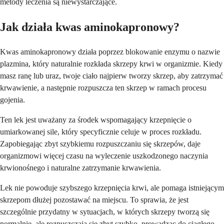
metody leczenia są niewystarczające.
Jak działa kwas aminokapronowy?
Kwas aminokapronowy działa poprzez blokowanie enzymu o nazwie
plazmina, który naturalnie rozkłada skrzepy krwi w organizmie. Kiedy
masz ranę lub uraz, twoje ciało najpierw tworzy skrzep, aby zatrzymać
krwawienie, a następnie rozpuszcza ten skrzep w ramach procesu
gojenia.
Ten lek jest uważany za środek wspomagający krzepnięcie o
umiarkowanej sile, który specyficznie celuje w proces rozkładu.
Zapobiegając zbyt szybkiemu rozpuszczaniu się skrzepów, daje
organizmowi więcej czasu na wyleczenie uszkodzonego naczynia
krwionośnego i naturalne zatrzymanie krwawienia.
Lek nie powoduje szybszego krzepnięcia krwi, ale pomaga istniejącym
skrzepom dłużej pozostawać na miejscu. To sprawia, że jest
szczególnie przydatny w sytuacjach, w których skrzepy tworzą się
normalnie, ale rozpuszczają się zbyt szybko, prowadząc do ciągłego