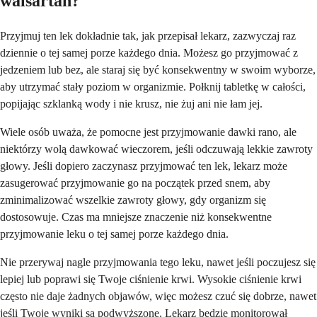
walsartan?
Przyjmuj ten lek dokładnie tak, jak przepisał lekarz, zazwyczaj raz
dziennie o tej samej porze każdego dnia. Możesz go przyjmować z
jedzeniem lub bez, ale staraj się być konsekwentny w swoim wyborze,
aby utrzymać stały poziom w organizmie. Połknij tabletkę w całości,
popijając szklanką wody i nie krusz, nie żuj ani nie łam jej.
Wiele osób uważa, że pomocne jest przyjmowanie dawki rano, ale
niektórzy wolą dawkować wieczorem, jeśli odczuwają lekkie zawroty
głowy. Jeśli dopiero zaczynasz przyjmować ten lek, lekarz może
zasugerować przyjmowanie go na początek przed snem, aby
zminimalizować wszelkie zawroty głowy, gdy organizm się
dostosowuje. Czas ma mniejsze znaczenie niż konsekwentne
przyjmowanie leku o tej samej porze każdego dnia.
Nie przerywaj nagle przyjmowania tego leku, nawet jeśli poczujesz się
lepiej lub poprawi się Twoje ciśnienie krwi. Wysokie ciśnienie krwi
często nie daje żadnych objawów, więc możesz czuć się dobrze, nawet
jeśli Twoje wyniki są podwyższone. Lekarz będzie monitorował