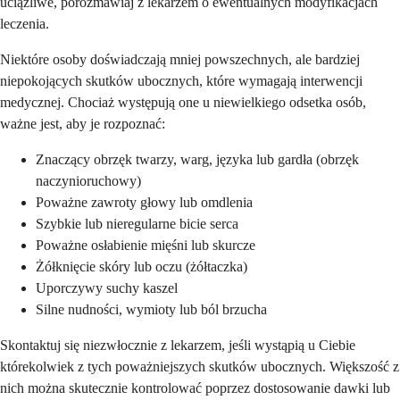
uciążliwe, porozmawiaj z lekarzem o ewentualnych modyfikacjach
leczenia.
Niektóre osoby doświadczają mniej powszechnych, ale bardziej
niepokojących skutków ubocznych, które wymagają interwencji
medycznej. Chociaż występują one u niewielkiego odsetka osób,
ważne jest, aby je rozpoznać:
Znaczący obrzęk twarzy, warg, języka lub gardła (obrzęk
naczynioruchowy)
Poważne zawroty głowy lub omdlenia
Szybkie lub nieregularne bicie serca
Poważne osłabienie mięśni lub skurcze
Żółknięcie skóry lub oczu (żółtaczka)
Uporczywy suchy kaszel
Silne nudności, wymioty lub ból brzucha
Skontaktuj się niezwłocznie z lekarzem, jeśli wystąpią u Ciebie
którekolwiek z tych poważniejszych skutków ubocznych. Większość z
nich można skutecznie kontrolować poprzez dostosowanie dawki lub