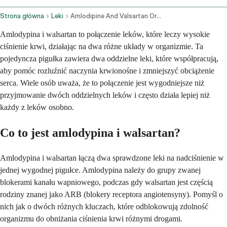
Strona główna
Leki
Amlodipine And Valsartan Oral Route
Amlodypina i walsartan to połączenie leków, które leczy wysokie
ciśnienie krwi, działając na dwa różne układy w organizmie. Ta
pojedyncza pigułka zawiera dwa oddzielne leki, które współpracują,
aby pomóc rozluźnić naczynia krwionośne i zmniejszyć obciążenie
serca. Wiele osób uważa, że to połączenie jest wygodniejsze niż
przyjmowanie dwóch oddzielnych leków i często działa lepiej niż
każdy z leków osobno.
Co to jest amlodypina i walsartan?
Amlodypina i walsartan łączą dwa sprawdzone leki na nadciśnienie w
jednej wygodnej pigułce. Amlodypina należy do grupy zwanej
blokerami kanału wapniowego, podczas gdy walsartan jest częścią
rodziny znanej jako ARB (blokery receptora angiotensyny). Pomyśl o
nich jak o dwóch różnych kluczach, które odblokowują zdolność
organizmu do obniżania ciśnienia krwi różnymi drogami.