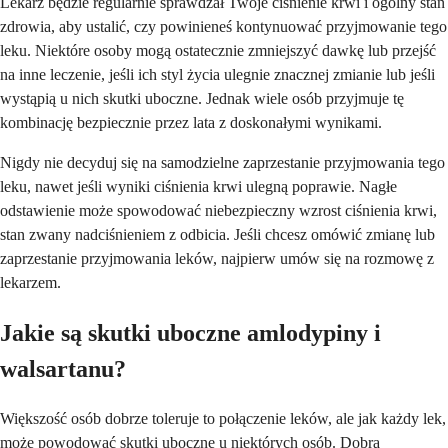
Lekarz będzie regularnie sprawdzał Twoje ciśnienie krwi i ogólny stan
zdrowia, aby ustalić, czy powinieneś kontynuować przyjmowanie tego
leku. Niektóre osoby mogą ostatecznie zmniejszyć dawkę lub przejść
na inne leczenie, jeśli ich styl życia ulegnie znacznej zmianie lub jeśli
wystąpią u nich skutki uboczne. Jednak wiele osób przyjmuje tę
kombinację bezpiecznie przez lata z doskonałymi wynikami.
Nigdy nie decyduj się na samodzielne zaprzestanie przyjmowania tego
leku, nawet jeśli wyniki ciśnienia krwi ulegną poprawie. Nagłe
odstawienie może spowodować niebezpieczny wzrost ciśnienia krwi,
stan zwany nadciśnieniem z odbicia. Jeśli chcesz omówić zmianę lub
zaprzestanie przyjmowania leków, najpierw umów się na rozmowę z
lekarzem.
Jakie są skutki uboczne amlodypiny i
walsartanu?
Większość osób dobrze toleruje to połączenie leków, ale jak każdy lek,
może powodować skutki uboczne u niektórych osób. Dobrą