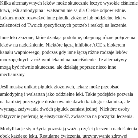
Kilka alternatywnych leków może skutecznie leczyć wysokie ciśnienie
krwi, jeśli amlodypina i walsartan nie są dla Ciebie odpowiednie.
Lekarz może rozważyć inne pigułki złożone lub oddzielne leki w
zależności od Twoich specyficznych potrzeb i reakcji na leczenie.
Inne leki złożone, które działają podobnie, obejmują różne połączenia
leków na nadciśnienie. Niektóre łączą inhibitor ACE z blokerem
kanału wapniowego, podczas gdy inne łączą różne rodzaje leków
moczopędnych z różnymi lekami na nadciśnienie. Te alternatywy
mogą być równie skuteczne, ale działają poprzez nieco inne
mechanizmy.
Jeśli musisz unikać pigułek złożonych, lekarz może przepisać
amlodypinę i walsartan jako oddzielne leki. Takie podejście pozwala
na bardziej precyzyjne dostosowanie dawki każdego składnika, ale
wymaga zażywania dwóch pigułek zamiast jednej. Niektóre osoby
faktycznie preferują tę elastyczność, zwłaszcza na początku leczenia.
Modyfikacje stylu życia pozostają ważną częścią leczenia nadciśnienia
obok każdego leku. Regularne ćwiczenia, utrzymywanie zdrowej