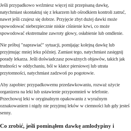
Jeśli przypadkowo weźmiesz więcej niż przepisaną dawkę,
natychmiast skontaktuj się z lekarzem lub ośrodkiem kontroli zatruć,
nawet jeśli czujesz się dobrze. Przyjęcie zbyt dużej dawki może
spowodować niebezpiecznie niskie ciśnienie krwi, co może
spowodować ekstremalne zawroty głowy, osłabienie lub omdlenie.
Nie próbuj "naprawiać" sytuacji, pomijając kolejną dawkę lub
przyjmując mniej leku później. Zamiast tego, natychmiast zasięgnij
porady lekarza. Jeśli doświadczasz poważnych objawów, takich jak
trudności w oddychaniu, ból w klatce piersiowej lub utrata
przytomności, natychmiast zadzwoń po pogotowie.
Aby zapobiec przypadkowemu przedawkowaniu, rozważ użycie
organizera na leki lub ustawienie przypomnień w telefonie.
Przechowuj leki w oryginalnym opakowaniu z wyraźnym
oznakowaniem i nigdy nie przyjmuj leków w ciemności lub gdy jesteś
senny.
Co zrobić, jeśli pominąłem dawkę amlodypiny i