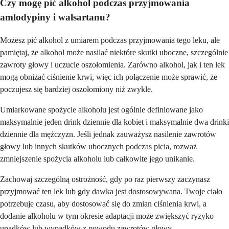
Czy mogę pić alkohol podczas przyjmowania
amlodypiny i walsartanu?
Możesz pić alkohol z umiarem podczas przyjmowania tego leku, ale
pamiętaj, że alkohol może nasilać niektóre skutki uboczne, szczególnie
zawroty głowy i uczucie oszołomienia. Zarówno alkohol, jak i ten lek
mogą obniżać ciśnienie krwi, więc ich połączenie może sprawić, że
poczujesz się bardziej oszołomiony niż zwykle.
Umiarkowane spożycie alkoholu jest ogólnie definiowane jako
maksymalnie jeden drink dziennie dla kobiet i maksymalnie dwa drinki
dziennie dla mężczyzn. Jeśli jednak zauważysz nasilenie zawrotów
głowy lub innych skutków ubocznych podczas picia, rozważ
zmniejszenie spożycia alkoholu lub całkowite jego unikanie.
Zachowaj szczególną ostrożność, gdy po raz pierwszy zaczynasz
przyjmować ten lek lub gdy dawka jest dostosowywana. Twoje ciało
potrzebuje czasu, aby dostosować się do zmian ciśnienia krwi, a
dodanie alkoholu w tym okresie adaptacji może zwiększyć ryzyko
upadków lub wypadków z powodu zawrotów głowy.