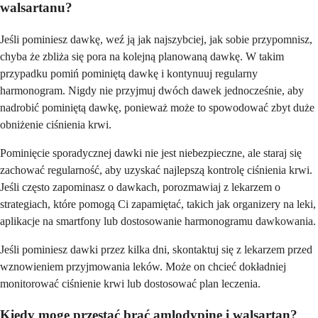
walsartanu?
Jeśli pominiesz dawkę, weź ją jak najszybciej, jak sobie przypomnisz,
chyba że zbliża się pora na kolejną planowaną dawkę. W takim
przypadku pomiń pominiętą dawkę i kontynuuj regularny
harmonogram. Nigdy nie przyjmuj dwóch dawek jednocześnie, aby
nadrobić pominiętą dawkę, ponieważ może to spowodować zbyt duże
obniżenie ciśnienia krwi.
Pominięcie sporadycznej dawki nie jest niebezpieczne, ale staraj się
zachować regularność, aby uzyskać najlepszą kontrolę ciśnienia krwi.
Jeśli często zapominasz o dawkach, porozmawiaj z lekarzem o
strategiach, które pomogą Ci zapamiętać, takich jak organizery na leki,
aplikacje na smartfony lub dostosowanie harmonogramu dawkowania.
Jeśli pominiesz dawki przez kilka dni, skontaktuj się z lekarzem przed
wznowieniem przyjmowania leków. Może on chcieć dokładniej
monitorować ciśnienie krwi lub dostosować plan leczenia.
Kiedy mogę przestać brać amlodypinę i walsartan?