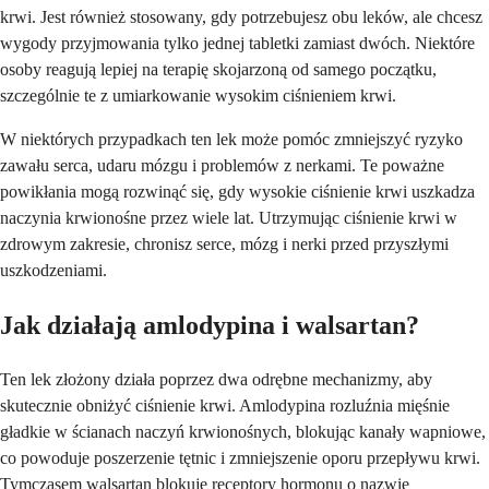
krwi. Jest również stosowany, gdy potrzebujesz obu leków, ale chcesz
wygody przyjmowania tylko jednej tabletki zamiast dwóch. Niektóre
osoby reagują lepiej na terapię skojarzoną od samego początku,
szczególnie te z umiarkowanie wysokim ciśnieniem krwi.
W niektórych przypadkach ten lek może pomóc zmniejszyć ryzyko
zawału serca, udaru mózgu i problemów z nerkami. Te poważne
powikłania mogą rozwinąć się, gdy wysokie ciśnienie krwi uszkadza
naczynia krwionośne przez wiele lat. Utrzymując ciśnienie krwi w
zdrowym zakresie, chronisz serce, mózg i nerki przed przyszłymi
uszkodzeniami.
Jak działają amlodypina i walsartan?
Ten lek złożony działa poprzez dwa odrębne mechanizmy, aby
skutecznie obniżyć ciśnienie krwi. Amlodypina rozluźnia mięśnie
gładkie w ścianach naczyń krwionośnych, blokując kanały wapniowe,
co powoduje poszerzenie tętnic i zmniejszenie oporu przepływu krwi.
Tymczasem walsartan blokuje receptory hormonu o nazwie