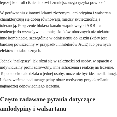
lepszej kontroli ciśnienia krwi i zmniejszonego ryzyka powikłań.
W porównaniu z innymi lekami złożonymi, amlodypina i walsartan
charakteryzują się dobrą równowagą między skutecznością a
tolerancją. Połączenie blokera kanału wapniowego i ARB ma
tendencję do wywoływania mniej skutków ubocznych niż niektóre
inne kombinacje, szczególnie w odniesieniu do kaszlu (który jest
bardziej powszechny w przypadku inhibitorów ACE) lub pewnych
efektów metabolicznych.
Jednak "najlepszy" lek różni się w zależności od osoby, w oparciu o
indywidualny profil zdrowotny, inne schorzenia i reakcję na leczenie.
To, co doskonale działa u jednej osoby, może nie być idealne dla innej.
Lekarz weźmie pod uwagę pełny obraz medyczny przy określaniu
najbardziej odpowiedniego leczenia.
Często zadawane pytania dotyczące
amlodypiny i walsartanu