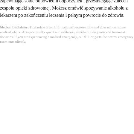
zapewniając sobie odpowiedni odpoczynek i przestrzegając zaleceń
zespołu opieki zdrowotnej. Możesz omówić spożywanie alkoholu z
lekarzem po zakończeniu leczenia i pełnym powrocie do zdrowia.
Medical Disclaimer:
This article is for informational purposes only and does not constitute
medical advice. Always consult a qualified healthcare provider for diagnosis and treatment
decisions. If you are experiencing a medical emergency, call 911 or go to the nearest emergency
room immediately.