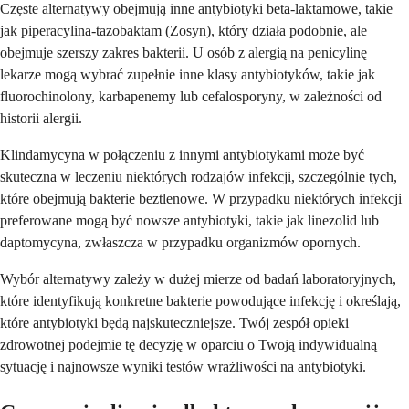
Częste alternatywy obejmują inne antybiotyki beta-laktamowe, takie
jak piperacylina-tazobaktam (Zosyn), który działa podobnie, ale
obejmuje szerszy zakres bakterii. U osób z alergią na penicylinę
lekarze mogą wybrać zupełnie inne klasy antybiotyków, takie jak
fluorochinolony, karbapenemy lub cefalosporyny, w zależności od
historii alergii.
Klindamycyna w połączeniu z innymi antybiotykami może być
skuteczna w leczeniu niektórych rodzajów infekcji, szczególnie tych,
które obejmują bakterie beztlenowe. W przypadku niektórych infekcji
preferowane mogą być nowsze antybiotyki, takie jak linezolid lub
daptomycyna, zwłaszcza w przypadku organizmów opornych.
Wybór alternatywy zależy w dużej mierze od badań laboratoryjnych,
które identyfikują konkretne bakterie powodujące infekcję i określają,
które antybiotyki będą najskuteczniejsze. Twój zespół opieki
zdrowotnej podejmie tę decyzję w oparciu o Twoją indywidualną
sytuację i najnowsze wyniki testów wrażliwości na antybiotyki.