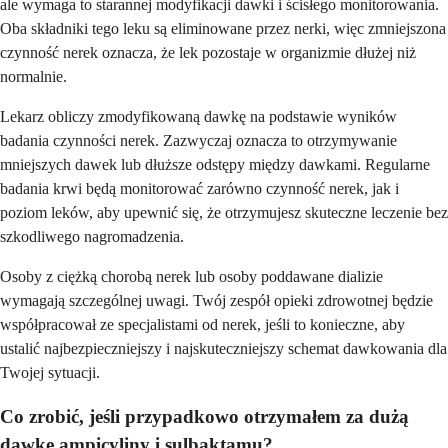
ale wymaga to starannej modyfikacji dawki i ścisłego monitorowania.
Oba składniki tego leku są eliminowane przez nerki, więc zmniejszona
czynność nerek oznacza, że lek pozostaje w organizmie dłużej niż
normalnie.
Lekarz obliczy zmodyfikowaną dawkę na podstawie wyników
badania czynności nerek. Zazwyczaj oznacza to otrzymywanie
mniejszych dawek lub dłuższe odstępy między dawkami. Regularne
badania krwi będą monitorować zarówno czynność nerek, jak i
poziom leków, aby upewnić się, że otrzymujesz skuteczne leczenie bez
szkodliwego nagromadzenia.
Osoby z ciężką chorobą nerek lub osoby poddawane dializie
wymagają szczególnej uwagi. Twój zespół opieki zdrowotnej będzie
współpracował ze specjalistami od nerek, jeśli to konieczne, aby
ustalić najbezpieczniejszy i najskuteczniejszy schemat dawkowania dla
Twojej sytuacji.
Co zrobić, jeśli przypadkowo otrzymałem za dużą
dawkę ampicyliny i sulbaktamu?