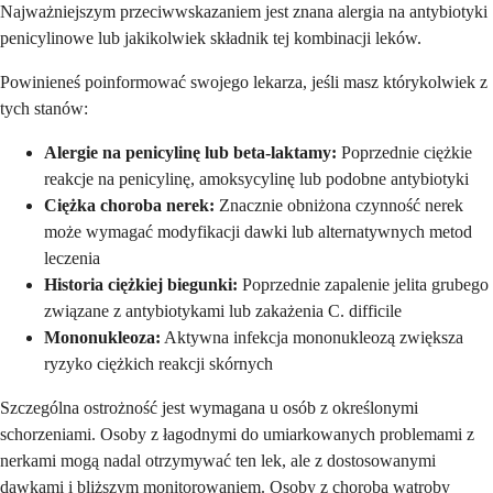
Najważniejszym przeciwwskazaniem jest znana alergia na antybiotyki
penicylinowe lub jakikolwiek składnik tej kombinacji leków.
Powinieneś poinformować swojego lekarza, jeśli masz którykolwiek z
tych stanów:
Alergie na penicylinę lub beta-laktamy:
Poprzednie ciężkie
reakcje na penicylinę, amoksycylinę lub podobne antybiotyki
Ciężka choroba nerek:
Znacznie obniżona czynność nerek
może wymagać modyfikacji dawki lub alternatywnych metod
leczenia
Historia ciężkiej biegunki:
Poprzednie zapalenie jelita grubego
związane z antybiotykami lub zakażenia C. difficile
Mononukleoza:
Aktywna infekcja mononukleozą zwiększa
ryzyko ciężkich reakcji skórnych
Szczególna ostrożność jest wymagana u osób z określonymi
schorzeniami. Osoby z łagodnymi do umiarkowanych problemami z
nerkami mogą nadal otrzymywać ten lek, ale z dostosowanymi
dawkami i bliższym monitorowaniem. Osoby z chorobą wątroby