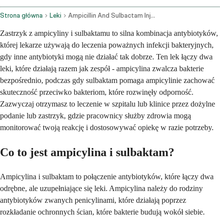
Strona główna
Leki
Ampicillin And Sulbactam Injection Route
Zastrzyk z ampicyliny i sulbaktamu to silna kombinacja antybiotyków,
której lekarze używają do leczenia poważnych infekcji bakteryjnych,
gdy inne antybiotyki mogą nie działać tak dobrze. Ten lek łączy dwa
leki, które działają razem jak zespół - ampicylina zwalcza bakterie
bezpośrednio, podczas gdy sulbaktam pomaga ampicylinie zachować
skuteczność przeciwko bakteriom, które rozwinęły odporność.
Zazwyczaj otrzymasz to leczenie w szpitalu lub klinice przez dożylne
podanie lub zastrzyk, gdzie pracownicy służby zdrowia mogą
monitorować twoją reakcję i dostosowywać opiekę w razie potrzeby.
Co to jest ampicylina i sulbaktam?
Ampicylina i sulbaktam to połączenie antybiotyków, które łączy dwa
odrębne, ale uzupełniające się leki. Ampicylina należy do rodziny
antybiotyków zwanych penicylinami, które działają poprzez
rozkładanie ochronnych ścian, które bakterie budują wokół siebie.