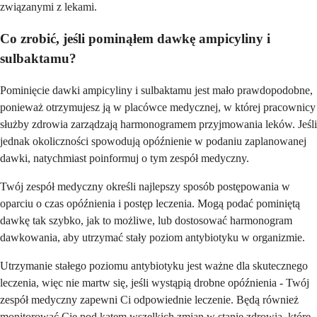
związanymi z lekami.
Co zrobić, jeśli pominąłem dawkę ampicyliny i
sulbaktamu?
Pominięcie dawki ampicyliny i sulbaktamu jest mało prawdopodobne,
ponieważ otrzymujesz ją w placówce medycznej, w której pracownicy
służby zdrowia zarządzają harmonogramem przyjmowania leków. Jeśli
jednak okoliczności spowodują opóźnienie w podaniu zaplanowanej
dawki, natychmiast poinformuj o tym zespół medyczny.
Twój zespół medyczny określi najlepszy sposób postępowania w
oparciu o czas opóźnienia i postęp leczenia. Mogą podać pominiętą
dawkę tak szybko, jak to możliwe, lub dostosować harmonogram
dawkowania, aby utrzymać stały poziom antybiotyku w organizmie.
Utrzymanie stałego poziomu antybiotyku jest ważne dla skutecznego
leczenia, więc nie martw się, jeśli wystąpią drobne opóźnienia - Twój
zespół medyczny zapewni Ci odpowiednie leczenie. Będą również
monitorować Cię pod kątem wszelkich zmian w stanie zdrowia, które