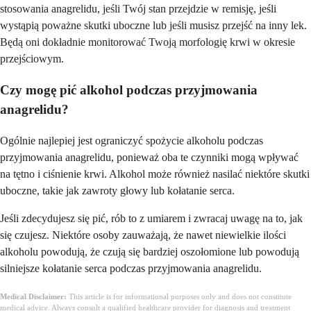
stosowania anagrelidu, jeśli Twój stan przejdzie w remisję, jeśli
wystąpią poważne skutki uboczne lub jeśli musisz przejść na inny lek.
Będą oni dokładnie monitorować Twoją morfologię krwi w okresie
przejściowym.
Czy mogę pić alkohol podczas przyjmowania
anagrelidu?
Ogólnie najlepiej jest ograniczyć spożycie alkoholu podczas
przyjmowania anagrelidu, ponieważ oba te czynniki mogą wpływać
na tętno i ciśnienie krwi. Alkohol może również nasilać niektóre skutki
uboczne, takie jak zawroty głowy lub kołatanie serca.
Jeśli zdecydujesz się pić, rób to z umiarem i zwracaj uwagę na to, jak
się czujesz. Niektóre osoby zauważają, że nawet niewielkie ilości
alkoholu powodują, że czują się bardziej oszołomione lub powodują
silniejsze kołatanie serca podczas przyjmowania anagrelidu.
Medical Disclaimer:
This article is for informational purposes only and does not constitute
medical advice. Always consult a qualified healthcare provider for diagnosis and treatment