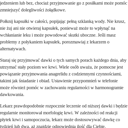
jedzeniem lub bez, chociaż przyjmowanie go z posiłkami może pomóc
zmniejszyć dolegliwości żołądkowe.
Połknij kapsułki w całości, popijając pełną szklanką wody. Nie krusz,
nie żuj ani nie otwieraj kapsułek, ponieważ może to wpłynąć na
wchłanianie leku i może powodować skutki uboczne. Jeśli masz
problemy z połykaniem kapsułek, porozmawiaj z lekarzem o
alternatywach.
Staraj się przyjmować dawki o tych samych porach każdego dnia, aby
utrzymać stały poziom we krwi. Wiele osób uważa, że pomocne jest
powiązanie przyjmowania anagrelidu z codziennymi czynnościami,
takimi jak śniadanie i obiad. Ustawienie przypomnień w telefonie
może również pomóc w zachowaniu regularności w harmonogramie
dawkowania.
Lekarz prawdopodobnie rozpocznie leczenie od niższej dawki i będzie
regularnie monitorował morfologię krwi. W zależności od reakcji
płytek krwi i samopoczucia, lekarz może dostosowywać dawkę co
tydzień lub dwa, aż znajdzie odpowiednią ilość dla Ciebie.