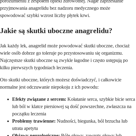
porozumieniu z zespołem opieki zdrowotnej. Nagłe zaprzestanie
przyjmowania anagrelidu bez nadzoru medycznego może
spowodować szybki wzrost liczby płytek krwi.
Jakie są skutki uboczne anagrelidu?
Jak każdy lek, anagrelid może powodować skutki uboczne, chociaż
wiele osób dobrze go toleruje po przystosowaniu się organizmu.
Najczęstsze skutki uboczne są zwykle łagodne i często ustępują po
kilku pierwszych tygodniach leczenia.
Oto skutki uboczne, których możesz doświadczyć, i całkowicie
normalne jest odczuwanie niepokoju z ich powodu:
Efekty związane z sercem:
Kołatanie serca, szybkie bicie serca
lub ból w klatce piersiowej są dość powszechne, zwłaszcza na
początku leczenia
Problemy trawienne:
Nudności, biegunka, ból brzucha lub
utrata apetytu
Objawy neurologiczne:
Bóle głowy, zawroty głowy lub