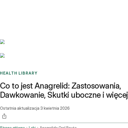
Benchmarks
Stories
FAQ
Sign up / Log in
HEALTH LIBRARY
Co to jest Anagrelid: Zastosowania,
Dawkowanie, Skutki uboczne i więcej
Ostatnia aktualizacja
3 kwietnia 2026
Strona główna
Leki
Anagrelide Oral Route