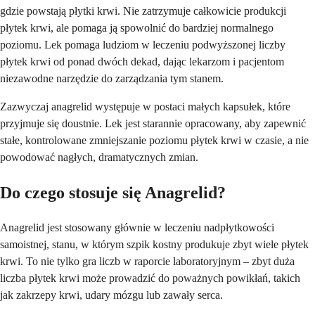
gdzie powstają płytki krwi. Nie zatrzymuje całkowicie produkcji
płytek krwi, ale pomaga ją spowolnić do bardziej normalnego
poziomu. Lek pomaga ludziom w leczeniu podwyższonej liczby
płytek krwi od ponad dwóch dekad, dając lekarzom i pacjentom
niezawodne narzędzie do zarządzania tym stanem.
Zazwyczaj anagrelid występuje w postaci małych kapsułek, które
przyjmuje się doustnie. Lek jest starannie opracowany, aby zapewnić
stałe, kontrolowane zmniejszanie poziomu płytek krwi w czasie, a nie
powodować nagłych, dramatycznych zmian.
Do czego stosuje się Anagrelid?
Anagrelid jest stosowany głównie w leczeniu nadpłytkowości
samoistnej, stanu, w którym szpik kostny produkuje zbyt wiele płytek
krwi. To nie tylko gra liczb w raporcie laboratoryjnym – zbyt duża
liczba płytek krwi może prowadzić do poważnych powikłań, takich
jak zakrzepy krwi, udary mózgu lub zawały serca.