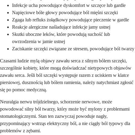
Infekcje ucha powodujące dyskomfort w szczęce lub gardle
Napięciowe bóle głowy powodujące ból mięśni szczęki
Zgaga lub refluks żołądkowy powodujące pieczenie w gardle
Reakcje alergiczne naśladujące infekcje jamy ustnej
Skutki uboczne leków, które powodują suchość lub
owrzodzenia w jamie ustnej
Zaciskanie szczęki związane ze stresem, powodujące ból twarzy
Czasami ludzie mylą objawy zawału serca z silnym bólem szczęki,
szczególnie kobiety, które mogą doświadczać nietypowych objawów
zawału serca. Jeśli ból szczęki występuje razem z uciskiem w klatce
piersiowej, dusznością lub bólem ramienia, należy natychmiast zgłosić
się po pomoc medyczną.
Neuralgia nerwu trójdzielnego, schorzenie nerwowe, może
powodować silny ból twarzy, który może być mylony z problemami
stomatologicznymi. Stan ten zazwyczaj powoduje nagły,
przypominający wstrząs elektryczny ból, a nie ciągły ból typowy dla
problemów z zębami.