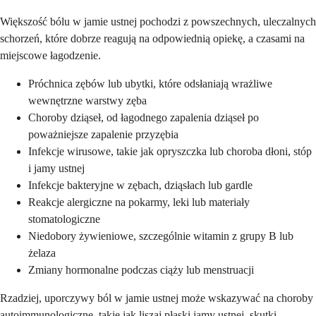
Większość bólu w jamie ustnej pochodzi z powszechnych, uleczalnych
schorzeń, które dobrze reagują na odpowiednią opiekę, a czasami na
miejscowe łagodzenie.
Próchnica zębów lub ubytki, które odsłaniają wrażliwe
wewnętrzne warstwy zęba
Choroby dziąseł, od łagodnego zapalenia dziąseł po
poważniejsze zapalenie przyzębia
Infekcje wirusowe, takie jak opryszczka lub choroba dłoni, stóp
i jamy ustnej
Infekcje bakteryjne w zębach, dziąsłach lub gardle
Reakcje alergiczne na pokarmy, leki lub materiały
stomatologiczne
Niedobory żywieniowe, szczególnie witamin z grupy B lub
żelaza
Zmiany hormonalne podczas ciąży lub menstruacji
Rzadziej, uporczywy ból w jamie ustnej może wskazywać na choroby
autoimmunologiczne, takie jak liszaj płaski jamy ustnej, skutki