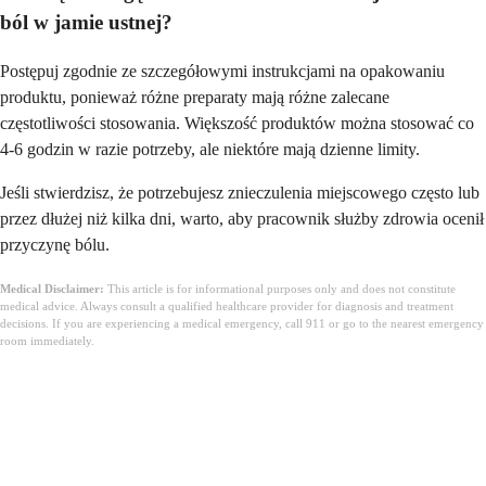
ból w jamie ustnej?
Postępuj zgodnie ze szczegółowymi instrukcjami na opakowaniu
produktu, ponieważ różne preparaty mają różne zalecane
częstotliwości stosowania. Większość produktów można stosować co
4-6 godzin w razie potrzeby, ale niektóre mają dzienne limity.
Jeśli stwierdzisz, że potrzebujesz znieczulenia miejscowego często lub
przez dłużej niż kilka dni, warto, aby pracownik służby zdrowia ocenił
przyczynę bólu.
Medical Disclaimer:
This article is for informational purposes only and does not constitute
medical advice. Always consult a qualified healthcare provider for diagnosis and treatment
decisions. If you are experiencing a medical emergency, call 911 or go to the nearest emergency
room immediately.