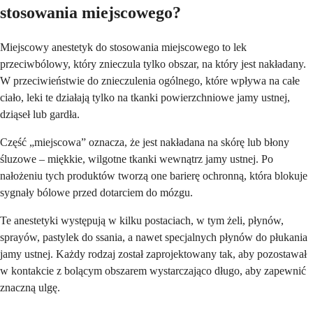
stosowania miejscowego?
Miejscowy anestetyk do stosowania miejscowego to lek
przeciwbólowy, który znieczula tylko obszar, na który jest nakładany.
W przeciwieństwie do znieczulenia ogólnego, które wpływa na całe
ciało, leki te działają tylko na tkanki powierzchniowe jamy ustnej,
dziąseł lub gardła.
Część „miejscowa” oznacza, że ​​jest nakładana na skórę lub błony
śluzowe – miękkie, wilgotne tkanki wewnątrz jamy ustnej. Po
nałożeniu tych produktów tworzą one barierę ochronną, która blokuje
sygnały bólowe przed dotarciem do mózgu.
Te anestetyki występują w kilku postaciach, w tym żeli, płynów,
sprayów, pastylek do ssania, a nawet specjalnych płynów do płukania
jamy ustnej. Każdy rodzaj został zaprojektowany tak, aby pozostawał
w kontakcie z bolącym obszarem wystarczająco długo, aby zapewnić
znaczną ulgę.