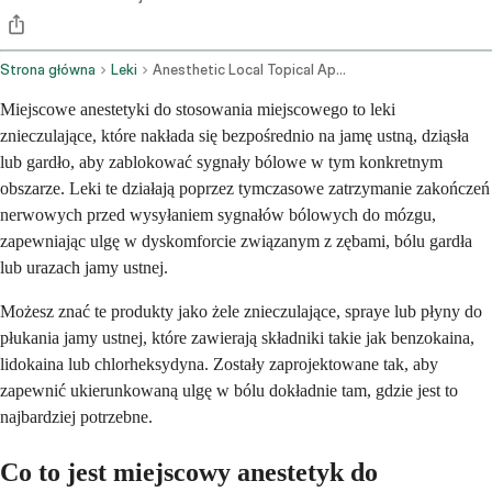
Strona główna
Leki
Anesthetic Local Topical Application Dental Buccal Mucosa Route Gargle
Miejscowe anestetyki do stosowania miejscowego to leki
znieczulające, które nakłada się bezpośrednio na jamę ustną, dziąsła
lub gardło, aby zablokować sygnały bólowe w tym konkretnym
obszarze. Leki te działają poprzez tymczasowe zatrzymanie zakończeń
nerwowych przed wysyłaniem sygnałów bólowych do mózgu,
zapewniając ulgę w dyskomforcie związanym z zębami, bólu gardła
lub urazach jamy ustnej.
Możesz znać te produkty jako żele znieczulające, spraye lub płyny do
płukania jamy ustnej, które zawierają składniki takie jak benzokaina,
lidokaina lub chlorheksydyna. Zostały zaprojektowane tak, aby
zapewnić ukierunkowaną ulgę w bólu dokładnie tam, gdzie jest to
najbardziej potrzebne.
Co to jest miejscowy anestetyk do