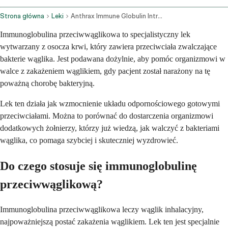
Strona główna
Leki
Anthrax Immune Globulin Intravenous Route
Immunoglobulina przeciwwąglikowa to specjalistyczny lek
wytwarzany z osocza krwi, który zawiera przeciwciała zwalczające
bakterie wąglika. Jest podawana dożylnie, aby pomóc organizmowi w
walce z zakażeniem wąglikiem, gdy pacjent został narażony na tę
poważną chorobę bakteryjną.
Lek ten działa jak wzmocnienie układu odpornościowego gotowymi
przeciwciałami. Można to porównać do dostarczenia organizmowi
dodatkowych żołnierzy, którzy już wiedzą, jak walczyć z bakteriami
wąglika, co pomaga szybciej i skuteczniej wyzdrowieć.
Do czego stosuje się immunoglobulinę
przeciwwąglikową?
Immunoglobulina przeciwwąglikowa leczy wąglik inhalacyjny,
najpoważniejszą postać zakażenia wąglikiem. Lek ten jest specjalnie