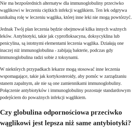
Nie ma bezpośrednich alternatyw dla immunoglobuliny przeciwko
wąglikowi w leczeniu ciężkich infekcji wąglikiem. Ten lek odgrywa
unikalną rolę w leczeniu wąglika, której inne leki nie mogą powtórzyć.
Jednak Twój plan leczenia będzie obejmował kilka innych ważnych
leków. Antybiotyki, takie jak cyprofloksacyna, doksycyklina lub
penicylina, są istotnymi elementami leczenia wąglika. Działają one
inaczej niż immunoglobulina - zabijają bakterie, podczas gdy
immunoglobulina radzi sobie z toksynami.
W niektórych przypadkach lekarze mogą stosować inne leczenia
wspomagające, takie jak kortykosteroidy, aby pomóc w zarządzaniu
stanem zapalnym, ale nie są one zamiennikami immunoglobuliny.
Połączenie antybiotyków i immunoglobuliny pozostaje standardowym
podejściem do poważnych infekcji wąglikiem.
Czy globulina odpornościowa przeciwko
wąglikowi jest lepsza niż same antybiotyki?