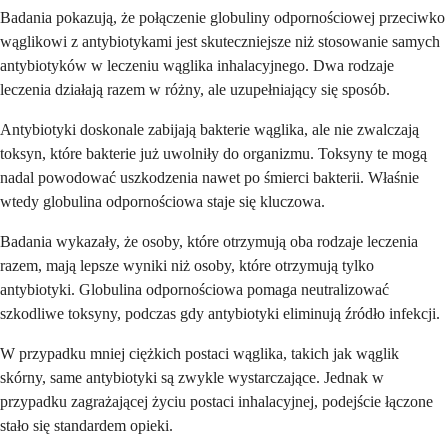
Badania pokazują, że połączenie globuliny odpornościowej przeciwko
wąglikowi z antybiotykami jest skuteczniejsze niż stosowanie samych
antybiotyków w leczeniu wąglika inhalacyjnego. Dwa rodzaje
leczenia działają razem w różny, ale uzupełniający się sposób.
Antybiotyki doskonale zabijają bakterie wąglika, ale nie zwalczają
toksyn, które bakterie już uwolniły do organizmu. Toksyny te mogą
nadal powodować uszkodzenia nawet po śmierci bakterii. Właśnie
wtedy globulina odpornościowa staje się kluczowa.
Badania wykazały, że osoby, które otrzymują oba rodzaje leczenia
razem, mają lepsze wyniki niż osoby, które otrzymują tylko
antybiotyki. Globulina odpornościowa pomaga neutralizować
szkodliwe toksyny, podczas gdy antybiotyki eliminują źródło infekcji.
W przypadku mniej ciężkich postaci wąglika, takich jak wąglik
skórny, same antybiotyki są zwykle wystarczające. Jednak w
przypadku zagrażającej życiu postaci inhalacyjnej, podejście łączone
stało się standardem opieki.