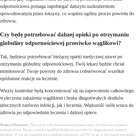
odpornościowa pomaga zapobiegać dalszym uszkodzeniom
spowodowanym przez toksyny, co wspiera ogólny proces powrotu do
zdrowia.
Czy będę potrzebować dalszej opieki po otrzymaniu
globuliny odpornościowej przeciwko wąglikowi?
Tak, będziesz potrzebować bieżącej opieki medycznej nawet po
otrzymaniu globuliny odpornościowej. Twój lekarz będzie chciał
monitorować Twoje powroty do zdrowia i obserwować wszelkie
opóźnione reakcje na leczenie.
Wizyty kontrolne będą koncentrować się na zapewnieniu całkowitego
wyleczenia zakażenia wąglikiem i braku długotrwałych skutków
ubocznych zarówno infekcji, jak i leczenia. Większość osób wraca do
zdrowia po odpowiednim leczeniu i dalszej opiece.
Medical Disclaimer:
This article is for informational purposes only and does not constitute
medical advice. Always consult a qualified healthcare provider for diagnosis and treatment
decisions. If you are experiencing a medical emergency, call 911 or go to the nearest emergency