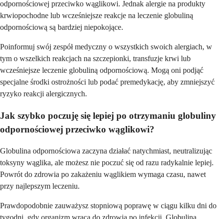
odpornościowej przeciwko wąglikowi. Jednak alergie na produkty
krwiopochodne lub wcześniejsze reakcje na leczenie globuliną
odpornościową są bardziej niepokojące.
Poinformuj swój zespół medyczny o wszystkich swoich alergiach, w
tym o wszelkich reakcjach na szczepionki, transfuzje krwi lub
wcześniejsze leczenie globuliną odpornościową. Mogą oni podjąć
specjalne środki ostrożności lub podać premedykację, aby zmniejszyć
ryzyko reakcji alergicznych.
Jak szybko poczuję się lepiej po otrzymaniu globuliny
odpornościowej przeciwko wąglikowi?
Globulina odpornościowa zaczyna działać natychmiast, neutralizując
toksyny wąglika, ale możesz nie poczuć się od razu radykalnie lepiej.
Powrót do zdrowia po zakażeniu wąglikiem wymaga czasu, nawet
przy najlepszym leczeniu.
Prawdopodobnie zauważysz stopniową poprawę w ciągu kilku dni do
tygodni, gdy organizm wraca do zdrowia po infekcji. Globulina