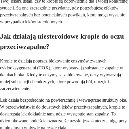
Twój lekarz ustali, czy te krople są odpowiednie dla Twojej konkretnej
sytuacji. Są one szczególnie przydatne, gdy potrzebujesz efektów
przeciwzapalnych bez potencjalnych powikłań, które mogą wystąpić
w przypadku leków steroidowych.
Jak działają niesteroidowe krople do oczu
przeciwzapalne?
Krople te działają poprzez blokowanie enzymów zwanych
cyklooksygenazami (COX), które wytwarzają substancje zapalne w
tkankach oka. Kiedy te enzymy są zablokowane, oczy wytwarzają
mniej substancji chemicznych, które powodują ból, obrzęk i
zaczerwienienie.
Lek działa bezpośrednio na powierzchnię i wewnętrzne struktury oka.
W przeciwieństwie do doustnych leków przeciwzapalnych, krople te
dostarczają lek dokładnie tam, gdzie występuje stan zapalny. To
ukierunkowane podejście oznacza, że ​​uzyskujesz skuteczną ulgę przy
minimalnym wpływie na resztę ciała.