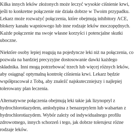
Kilka innych leków złożonych może leczyć wysokie ciśnienie krwi,
jeśli to konkretne połączenie nie działa dobrze w Twoim przypadku.
Lekarz może rozważyć połączenia, które obejmują inhibitory ACE,
blokery kanału wapniowego lub inne rodzaje leków moczopędnych.
Każde połączenie ma swoje własne korzyści i potencjalne skutki
uboczne.
Niektóre osoby lepiej reagują na pojedyncze leki niż na połączenia, co
pozwala na bardziej precyzyjne dostosowanie dawki każdego
składnika. Inni mogą potrzebować trzech lub więcej różnych leków,
aby osiągnąć optymalną kontrolę ciśnienia krwi. Lekarz będzie
współpracował z Tobą, aby znaleźć najskuteczniejszy i najlepiej
tolerowany plan leczenia.
Alternatywne połączenia obejmują leki takie jak lizynopryl z
hydrochlorotiazydem, amlodypina z benazeprylem lub walsartan z
hydrochlorotiazydem. Wybór zależy od indywidualnego profilu
zdrowotnego, innych schorzeń i tego, jak dobrze tolerujesz różne
rodzaje leków.