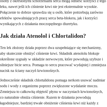
osoby z określonymi schorzeniami serca mogą odnieść korzyści z tego
leku, nawet jeśli ich ciśnienie krwi nie jest ekstremalnie wysokie.
Połączenie to dobrze sprawdza się u osób, które potrzebują zarówno
efektów spowalniających pracę serca beta-blokera, jak i korzyści
wynikających z działania moczopędnego diuretyku.
Jak działa Atenolol i Chlortalidon?
Ten lek złożony działa poprzez dwa uzupełniające się mechanizmy,
aby skutecznie obniżyć ciśnienie krwi. Składnik atenololu blokuje
określone sygnały w układzie nerwowym, które powodują szybsze i
silniejsze bicie serca. Pomaga to sercu pracować wydajniej i zmniejsza
nacisk na ściany naczyń krwionośnych.
Jednocześnie składnik chlortalidonu pomaga nerkom usuwać nadmiar
sodu i wody z organizmu poprzez zwiększone wydalanie moczu.
Zmniejsza to całkowitą objętość płynu w naczyniach krwionośnych,
co naturalnie obniża ciśnienie. Razem te działania powodują
łagodniejsze, bardziej trwałe obniżenie ciśnienia krwi niż każdy z