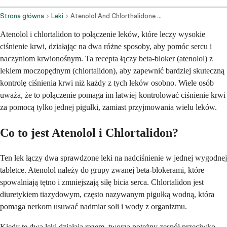
Strona główna
Leki
Atenolol And Chlorthalidone Oral Route
Atenolol i chlortalidon to połączenie leków, które leczy wysokie
ciśnienie krwi, działając na dwa różne sposoby, aby pomóc sercu i
naczyniom krwionośnym. Ta recepta łączy beta-bloker (atenolol) z
lekiem moczopędnym (chlortalidon), aby zapewnić bardziej skuteczną
kontrolę ciśnienia krwi niż każdy z tych leków osobno. Wiele osób
uważa, że to połączenie pomaga im łatwiej kontrolować ciśnienie krwi
za pomocą tylko jednej pigułki, zamiast przyjmowania wielu leków.
Co to jest Atenolol i Chlortalidon?
Ten lek łączy dwa sprawdzone leki na nadciśnienie w jednej wygodnej
tabletce. Atenolol należy do grupy zwanej beta-blokerami, które
spowalniają tętno i zmniejszają siłę bicia serca. Chlortalidon jest
diuretykiem tiazydowym, często nazywanym pigułką wodną, która
pomaga nerkom usuwać nadmiar soli i wody z organizmu.
Kiedy te dwa leki działają razem, tworzą potężny zespół przeciwko