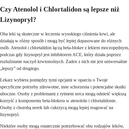
Czy Atenolol i Chlortalidon są lepsze niż
Lizynopryl?
Oba leki są skuteczne w leczeniu wysokiego ciśnienia krwi, ale
działają w różny sposób i mogą być lepiej dopasowane do różnych
osób. Atenolol i chlortalidon łączą beta-bloker z lekiem moczopędnym,
podczas gdy lizynopryl jest inhibitorem ACE, który działa poprzez
rozluźnianie naczyń krwionośnych. Żaden z nich nie jest uniwersalnie
„lepszy” od drugiego.
Lekarz wybiera pomiędzy tymi opcjami w oparciu o Twoje
specyficzne potrzeby zdrowotne, inne schorzenia i potencjalne skutki
uboczne. Osoby z problemami z rytmem serca mogą odnieść większą
korzyść z komponentu beta-blokera w atenololu i chlortalidonie.
Osoby z chorobą nerek lub cukrzycą mogą lepiej reagować na
lizynopryl.
Niektóre osoby mogą ostatecznie potrzebować obu rodzajów leków,