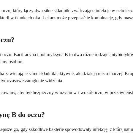
oczu, który łączy dwa silne składniki zwalczające infekcje w celu lecz
akterii w tkankach oka. Lekarz może przepisać tę kombinację, gdy mas
oczu?
i oczu. Bacitracyna i polimyksyna B to dwa różne rodzaje antybiotyków,
wany osobno.
a zawierają te same składniki aktywne, ale działają nieco inaczej. Kr
 tymczasowe zamglenie widzenia.
opracowany, aby był bezpieczny w użyciu w i wokół oczu, w przeciwień
synę B do oczu?
przepisze go, gdy szkodliwe bakterie spowodowały infekcję, z którą n