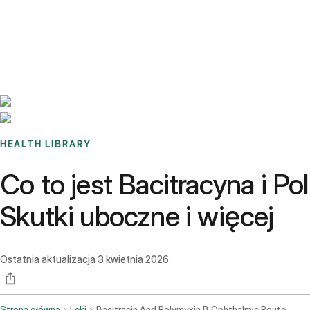
Benchmarks
Stories
FAQ
Sign up / Log in
HEALTH LIBRARY
Co to jest Bacitracyna i 
Skutki uboczne i więcej
Ostatnia aktualizacja
3 kwietnia 2026
Strona główna
Leki
Bacitracin And Polymyxin B Ophthalmic Route