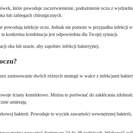
 spojówek, które powoduje zaczerwienienie, podrażnienie oczu z wydzi
ka lub zabiegach chirurgicznych.
hnie powodują infekcje oczu. Jednak nie pomoże w przypadku infekcji wi
y ta konkretna kombinacja jest odpowiednia dla Twojej sytuacji.
ji oka lub urazie, aby zapobiec infekcji bakteryjnej.
 oczu?
zez zastosowanie dwóch różnych strategii w walce z infekcjami bakter
ją swoje ściany komórkowe. Można to porównać do zakłócania zdolności
znie umierają.
rkowej bakterii. Powoduje to wyciek zawartości wewnętrznej bakterii,
oprawę można zauważyć dopiero po 24 do 48 godzinach. Większość osó