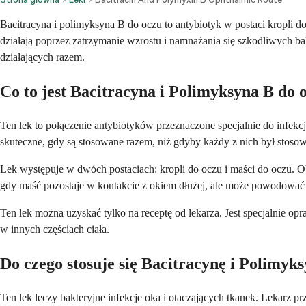
Bacitracyna i polimyksyna B do oczu to antybiotyk w postaci kropli do 
działają poprzez zatrzymanie wzrostu i namnażania się szkodliwych b
działających razem.
Co to jest Bacitracyna i Polimyksyna B do 
Ten lek to połączenie antybiotyków przeznaczone specjalnie do infekcj
skuteczne, gdy są stosowane razem, niż gdyby każdy z nich był stoso
Lek występuje w dwóch postaciach: kropli do oczu i maści do oczu. Ob
gdy maść pozostaje w kontakcie z okiem dłużej, ale może powodować
Ten lek można uzyskać tylko na receptę od lekarza. Jest specjalnie 
w innych częściach ciała.
Do czego stosuje się Bacitracynę i Polimyk
Ten lek leczy bakteryjne infekcje oka i otaczających tkanek. Lekarz 