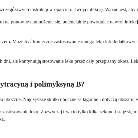
i szczegółowych instrukcji w oparciu o Twoją infekcję. Ważne jest, aby
om na ponowne namnożenie się, potencjalnie powodując nawrót infekcj
z lekarzem. Może być konieczne zastosowanie innego leku lub dodatkow
i, ale kontynuują stosowanie leku przez cały przepisany okres. Leka
cytracyną i polimyksyną B?
i uboczne. Najczęstsze skutki uboczne są łagodne i dotyczą obszaru, w
stosowaniu leku. Zazwyczaj trwa to tylko kilka sekund i staje się mn
ka.