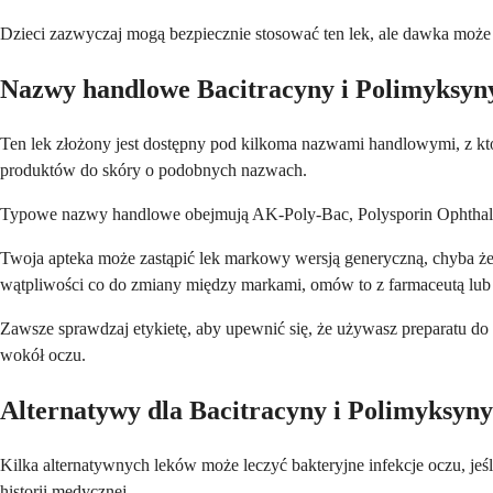
Dzieci zazwyczaj mogą bezpiecznie stosować ten lek, ale dawka może 
Nazwy handlowe Bacitracyny i Polimyksyn
Ten lek złożony jest dostępny pod kilkoma nazwami handlowymi, z któr
produktów do skóry o podobnych nazwach.
Typowe nazwy handlowe obejmują AK-Poly-Bac, Polysporin Ophthalmic 
Twoja apteka może zastąpić lek markowy wersją generyczną, chyba że 
wątpliwości co do zmiany między markami, omów to z farmaceutą lub
Zawsze sprawdzaj etykietę, aby upewnić się, że używasz preparatu do
wokół oczu.
Alternatywy dla Bacitracyny i Polimyksyny
Kilka alternatywnych leków może leczyć bakteryjne infekcje oczu, jeśli
historii medycznej.