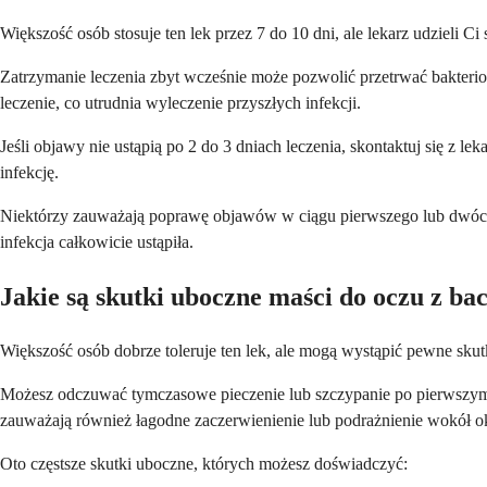
Większość osób stosuje ten lek przez 7 do 10 dni, ale lekarz udzieli C
Zatrzymanie leczenia zbyt wcześnie może pozwolić przetrwać bakteri
leczenie, co utrudnia wyleczenie przyszłych infekcji.
Jeśli objawy nie ustąpią po 2 do 3 dniach leczenia, skontaktuj się 
infekcję.
Niektórzy zauważają poprawę objawów w ciągu pierwszego lub dwóch dn
infekcja całkowicie ustąpiła.
Jakie są skutki uboczne maści do oczu z ba
Większość osób dobrze toleruje ten lek, ale mogą wystąpić pewne skutk
Możesz odczuwać tymczasowe pieczenie lub szczypanie po pierwszym za
zauważają również łagodne zaczerwienienie lub podrażnienie wokół o
Oto częstsze skutki uboczne, których możesz doświadczyć: