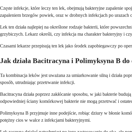
Częste infekcje, które leczy ten lek, obejmują bakteryjne zapalenie
zapaleniem brzegów powiek, oraz w drobnych infekcjach po urazach o
Lek ten działa najlepiej na określone rodzaje bakterii, które powszec
grzybiczych. Lekarz określi, czy infekcja ma charakter bakteryjny i cz
Czasami lekarze przepisują ten lek jako środek zapobiegawczy po operac
Jak działa Bacitracyna i Polimyksyna B do
Ta kombinacja leków jest uważana za umiarkowanie silną i działa popr
sposób, utrudniając przetrwanie infekcji.
Bacitracyna działa poprzez zakłócanie sposobu, w jaki bakterie budu
odpowiedniej ściany komórkowej bakterie nie mogą przetrwać i ostatec
Polimyksyna B przyjmuje inne podejście, robiąc dziury w błonie komó
potężny cios w walce z infekcjami bakteryjnymi.
Lek zaczyna działać natychmiast po jego zastosowaniu do oka, ale p