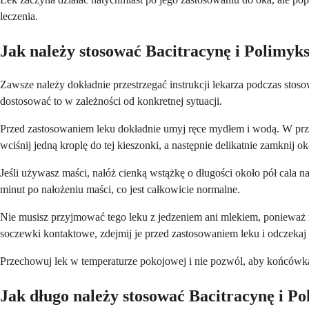
leczenia.
Jak należy stosować Bacitracynę i Polimyk
Zawsze należy dokładnie przestrzegać instrukcji lekarza podczas stos
dostosować to w zależności od konkretnej sytuacji.
Przed zastosowaniem leku dokładnie umyj ręce mydłem i wodą. W przyp
wciśnij jedną kroplę do tej kieszonki, a następnie delikatnie zamknij o
Jeśli używasz maści, nałóż cienką wstążkę o długości około pół cala 
minut po nałożeniu maści, co jest całkowicie normalne.
Nie musisz przyjmować tego leku z jedzeniem ani mlekiem, ponieważ nie
soczewki kontaktowe, zdejmij je przed zastosowaniem leku i odczeka
Przechowuj lek w temperaturze pokojowej i nie pozwól, aby końcówka b
Jak długo należy stosować Bacitracynę i P