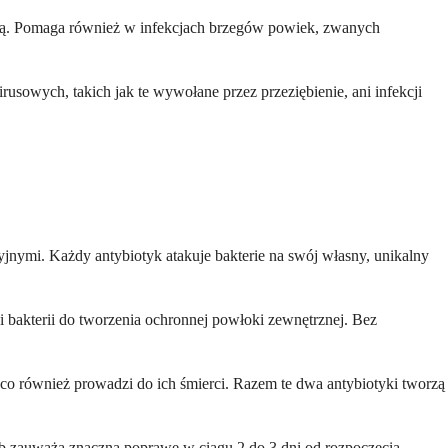
eliną. Pomaga również w infekcjach brzegów powiek, zwanych
rusowych, takich jak te wywołane przez przeziębienie, ani infekcji
yjnymi. Każdy antybiotyk atakuje bakterie na swój własny, unikalny
 bakterii do tworzenia ochronnej powłoki zewnętrznej. Bez
 co również prowadzi do ich śmierci. Razem te dwa antybiotyki tworzą
b zauważa znaczną poprawę w ciągu 2 do 3 dni od rozpoczęcia