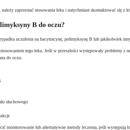
należy zaprzestać stosowania leku i natychmiast skontaktować się z l
olimyksyny B do oczu?
zypadku uczulenia na bacytracynę, polimyksynę B lub jakikolwiek inny
tosowaniem tego leku. Jeśli w przeszłości występowały problemy z n
ana do oczu.
B
nału słuchowego
akcje
cić monitorowanie lub alternatywne metody leczenia, jeśli występują k