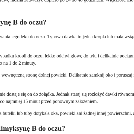
synę B do oczu?
owania tego leku do oczu. Typowa dawka to jedna kropla lub mała wstą
adku kropli do oczu, lekko odchyl głowę do tyłu i delikatnie pociągn
ko na 1 do 2 minuty.
na wewnętrzną stronę dolnej powieki. Delikatnie zamknij oko i porusza
 dostaje się on do żołądka. Jednak staraj się rozłożyć dawki równomie
j co najmniej 15 minut przed ponownym założeniem.
utelki lub tuby dotykała oka, powieki ani żadnej innej powierzchni, 
olimyksynę B do oczu?