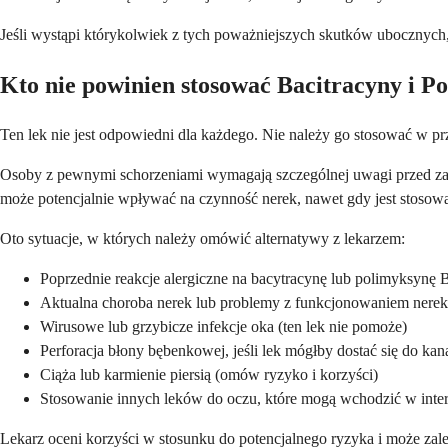
Jeśli wystąpi którykolwiek z tych poważniejszych skutków ubocznych, 
Kto nie powinien stosować Bacitracyny i P
Ten lek nie jest odpowiedni dla każdego. Nie należy go stosować w pr
Osoby z pewnymi schorzeniami wymagają szczególnej uwagi przed zas
może potencjalnie wpływać na czynność nerek, nawet gdy jest stosow
Oto sytuacje, w których należy omówić alternatywy z lekarzem:
Poprzednie reakcje alergiczne na bacytracynę lub polimyksynę 
Aktualna choroba nerek lub problemy z funkcjonowaniem nerek
Wirusowe lub grzybicze infekcje oka (ten lek nie pomoże)
Perforacja błony bębenkowej, jeśli lek mógłby dostać się do ka
Ciąża lub karmienie piersią (omów ryzyko i korzyści)
Stosowanie innych leków do oczu, które mogą wchodzić w inter
Lekarz oceni korzyści w stosunku do potencjalnego ryzyka i może zale