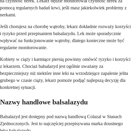
na czynność nerek. Lekarz będzie monitorował czynność nerek za
pomocą regularnych badań krwi, jeśli masz jakiekolwiek problemy z
nerkami.
Jeśli chorujesz na chorobę wątroby, lekarz dokładnie rozważy korzyści
i ryzyko przed przepisaniem balsalazydu. Lek może sporadycznie
wpływać na funkcjonowanie wątroby, dlatego konieczne może być
regularne monitorowanie.
Kobiety w ciąży i karmiące piersią powinny omówić ryzyko i korzyści
z lekarzem. Chociaż balsalazyd jest ogólnie uważany za
bezpieczniejszy niż niektóre inne leki na wrzodziejące zapalenie jelita
grubego w czasie ciąży, lekarz pomoże podjąć najlepszą decyzję dla
konkretnej sytuacji.
Nazwy handlowe balsalazydu
Balsalazyd jest dostępny pod nazwą handlową Colazal w Stanach
Zjednoczonych. Jest to najczęściej przepisywana marka doustnego
leku balsalazydu.