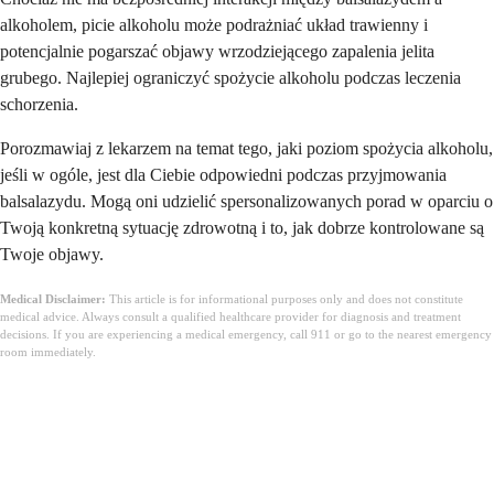
alkoholem, picie alkoholu może podrażniać układ trawienny i
potencjalnie pogarszać objawy wrzodziejącego zapalenia jelita
grubego. Najlepiej ograniczyć spożycie alkoholu podczas leczenia
schorzenia.
Porozmawiaj z lekarzem na temat tego, jaki poziom spożycia alkoholu,
jeśli w ogóle, jest dla Ciebie odpowiedni podczas przyjmowania
balsalazydu. Mogą oni udzielić spersonalizowanych porad w oparciu o
Twoją konkretną sytuację zdrowotną i to, jak dobrze kontrolowane są
Twoje objawy.
Medical Disclaimer:
This article is for informational purposes only and does not constitute
medical advice. Always consult a qualified healthcare provider for diagnosis and treatment
decisions. If you are experiencing a medical emergency, call 911 or go to the nearest emergency
room immediately.