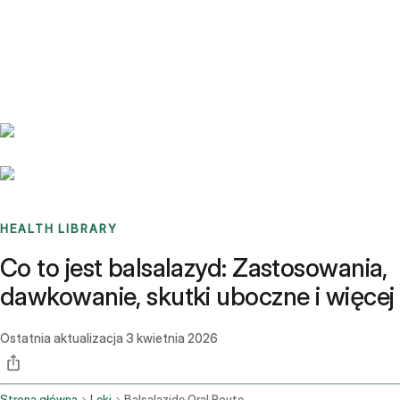
Benchmarks
Stories
FAQ
Sign up / Log in
HEALTH LIBRARY
Co to jest balsalazyd: Zastosowania,
dawkowanie, skutki uboczne i więcej
Ostatnia aktualizacja
3 kwietnia 2026
Strona główna
Leki
Balsalazide Oral Route