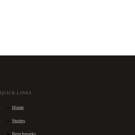
QUICK LINKS
Home
Stories
Benchmarks