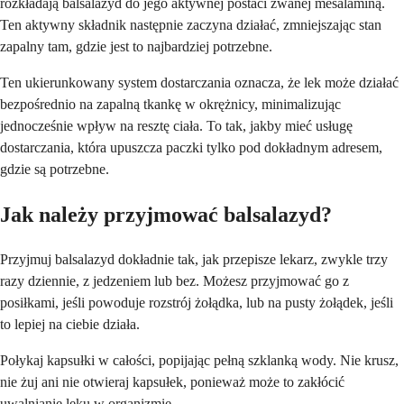
rozkładają balsalazyd do jego aktywnej postaci zwanej mesalaminą.
Ten aktywny składnik następnie zaczyna działać, zmniejszając stan
zapalny tam, gdzie jest to najbardziej potrzebne.
Ten ukierunkowany system dostarczania oznacza, że lek może działać
bezpośrednio na zapalną tkankę w okrężnicy, minimalizując
jednocześnie wpływ na resztę ciała. To tak, jakby mieć usługę
dostarczania, która upuszcza paczki tylko pod dokładnym adresem,
gdzie są potrzebne.
Jak należy przyjmować balsalazyd?
Przyjmuj balsalazyd dokładnie tak, jak przepisze lekarz, zwykle trzy
razy dziennie, z jedzeniem lub bez. Możesz przyjmować go z
posiłkami, jeśli powoduje rozstrój żołądka, lub na pusty żołądek, jeśli
to lepiej na ciebie działa.
Połykaj kapsułki w całości, popijając pełną szklanką wody. Nie krusz,
nie żuj ani nie otwieraj kapsułek, ponieważ może to zakłócić
uwalnianie leku w organizmie.