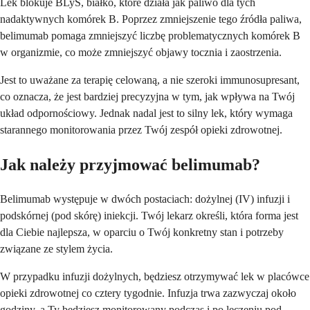
Lek blokuje BLyS, białko, które działa jak paliwo dla tych
nadaktywnych komórek B. Poprzez zmniejszenie tego źródła paliwa,
belimumab pomaga zmniejszyć liczbę problematycznych komórek B
w organizmie, co może zmniejszyć objawy tocznia i zaostrzenia.
Jest to uważane za terapię celowaną, a nie szeroki immunosupresant,
co oznacza, że jest bardziej precyzyjna w tym, jak wpływa na Twój
układ odpornościowy. Jednak nadal jest to silny lek, który wymaga
starannego monitorowania przez Twój zespół opieki zdrowotnej.
Jak należy przyjmować belimumab?
Belimumab występuje w dwóch postaciach: dożylnej (IV) infuzji i
podskórnej (pod skórę) iniekcji. Twój lekarz określi, która forma jest
dla Ciebie najlepsza, w oparciu o Twój konkretny stan i potrzeby
związane ze stylem życia.
W przypadku infuzji dożylnych, będziesz otrzymywać lek w placówce
opieki zdrowotnej co cztery tygodnie. Infuzja trwa zazwyczaj około
godziny, a Ty będziesz monitorowany podczas i po leczeniu pod