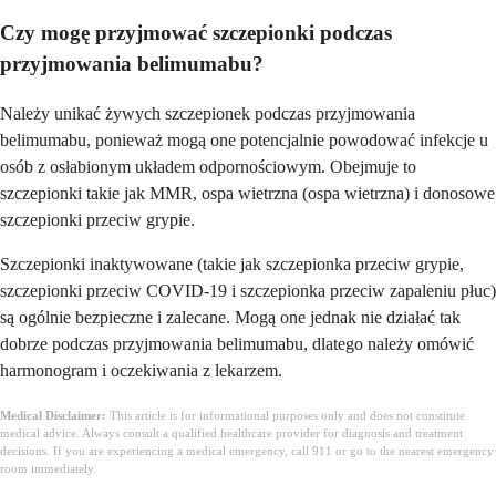
Czy mogę przyjmować szczepionki podczas
przyjmowania belimumabu?
Należy unikać żywych szczepionek podczas przyjmowania
belimumabu, ponieważ mogą one potencjalnie powodować infekcje u
osób z osłabionym układem odpornościowym. Obejmuje to
szczepionki takie jak MMR, ospa wietrzna (ospa wietrzna) i donosowe
szczepionki przeciw grypie.
Szczepionki inaktywowane (takie jak szczepionka przeciw grypie,
szczepionki przeciw COVID-19 i szczepionka przeciw zapaleniu płuc)
są ogólnie bezpieczne i zalecane. Mogą one jednak nie działać tak
dobrze podczas przyjmowania belimumabu, dlatego należy omówić
harmonogram i oczekiwania z lekarzem.
Medical Disclaimer:
This article is for informational purposes only and does not constitute
medical advice. Always consult a qualified healthcare provider for diagnosis and treatment
decisions. If you are experiencing a medical emergency, call 911 or go to the nearest emergency
room immediately.