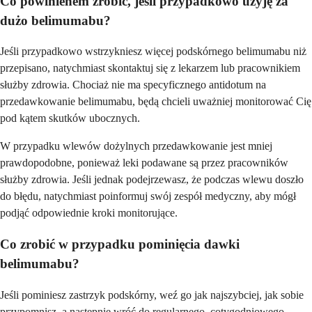
Co powinienem zrobić, jeśli przypadkowo użyję za
dużo belimumabu?
Jeśli przypadkowo wstrzykniesz więcej podskórnego belimumabu niż
przepisano, natychmiast skontaktuj się z lekarzem lub pracownikiem
służby zdrowia. Chociaż nie ma specyficznego antidotum na
przedawkowanie belimumabu, będą chcieli uważniej monitorować Cię
pod kątem skutków ubocznych.
W przypadku wlewów dożylnych przedawkowanie jest mniej
prawdopodobne, ponieważ leki podawane są przez pracowników
służby zdrowia. Jeśli jednak podejrzewasz, że podczas wlewu doszło
do błędu, natychmiast poinformuj swój zespół medyczny, aby mógł
podjąć odpowiednie kroki monitorujące.
Co zrobić w przypadku pominięcia dawki
belimumabu?
Jeśli pominiesz zastrzyk podskórny, weź go jak najszybciej, jak sobie
przypomnisz, a następnie wróć do regularnego, cotygodniowego