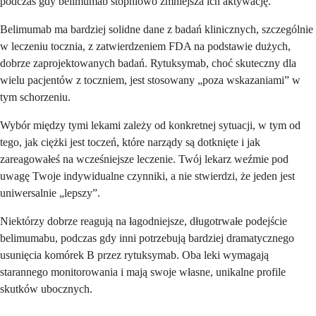
podczas gdy belimumab stopniowo zmniejsza ich aktywację.
Belimumab ma bardziej solidne dane z badań klinicznych, szczególnie
w leczeniu tocznia, z zatwierdzeniem FDA na podstawie dużych,
dobrze zaprojektowanych badań. Rytuksymab, choć skuteczny dla
wielu pacjentów z toczniem, jest stosowany „poza wskazaniami” w
tym schorzeniu.
Wybór między tymi lekami zależy od konkretnej sytuacji, w tym od
tego, jak ciężki jest toczeń, które narządy są dotknięte i jak
zareagowałeś na wcześniejsze leczenie. Twój lekarz weźmie pod
uwagę Twoje indywidualne czynniki, a nie stwierdzi, że jeden jest
uniwersalnie „lepszy”.
Niektórzy dobrze reagują na łagodniejsze, długotrwałe podejście
belimumabu, podczas gdy inni potrzebują bardziej dramatycznego
usunięcia komórek B przez rytuksymab. Oba leki wymagają
starannego monitorowania i mają swoje własne, unikalne profile
skutków ubocznych.