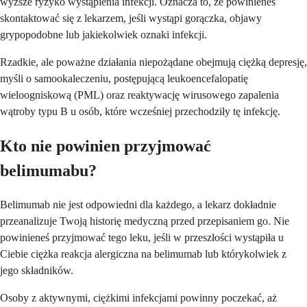
wyższe ryzyko wystąpienia infekcji. Oznacza to, że powinieneś
skontaktować się z lekarzem, jeśli wystąpi gorączka, objawy
grypopodobne lub jakiekolwiek oznaki infekcji.
Rzadkie, ale poważne działania niepożądane obejmują ciężką depresję,
myśli o samookaleczeniu, postępującą leukoencefalopatię
wieloogniskową (PML) oraz reaktywację wirusowego zapalenia
wątroby typu B u osób, które wcześniej przechodziły tę infekcję.
Kto nie powinien przyjmować
belimumabu?
Belimumab nie jest odpowiedni dla każdego, a lekarz dokładnie
przeanalizuje Twoją historię medyczną przed przepisaniem go. Nie
powinieneś przyjmować tego leku, jeśli w przeszłości wystąpiła u
Ciebie ciężka reakcja alergiczna na belimumab lub którykolwiek z
jego składników.
Osoby z aktywnymi, ciężkimi infekcjami powinny poczekać, aż