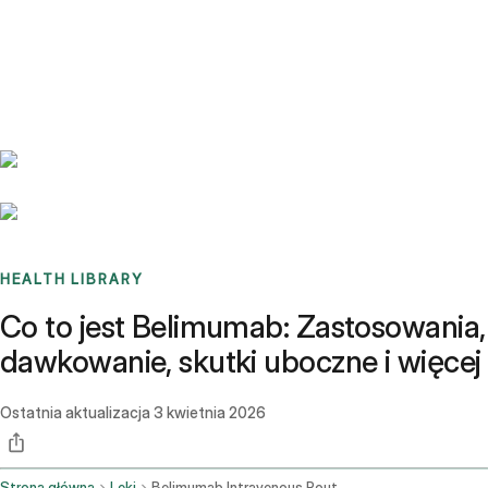
Benchmarks
Stories
FAQ
Sign up / Log in
HEALTH LIBRARY
Co to jest Belimumab: Zastosowania,
dawkowanie, skutki uboczne i więcej
Ostatnia aktualizacja
3 kwietnia 2026
Strona główna
Leki
Belimumab Intravenous Route Subcutaneous Route