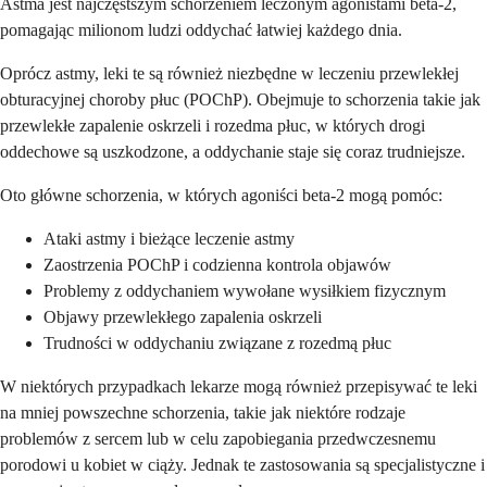
Astma jest najczęstszym schorzeniem leczonym agonistami beta-2,
pomagając milionom ludzi oddychać łatwiej każdego dnia.
Oprócz astmy, leki te są również niezbędne w leczeniu przewlekłej
obturacyjnej choroby płuc (POChP). Obejmuje to schorzenia takie jak
przewlekłe zapalenie oskrzeli i rozedma płuc, w których drogi
oddechowe są uszkodzone, a oddychanie staje się coraz trudniejsze.
Oto główne schorzenia, w których agoniści beta-2 mogą pomóc:
Ataki astmy i bieżące leczenie astmy
Zaostrzenia POChP i codzienna kontrola objawów
Problemy z oddychaniem wywołane wysiłkiem fizycznym
Objawy przewlekłego zapalenia oskrzeli
Trudności w oddychaniu związane z rozedmą płuc
W niektórych przypadkach lekarze mogą również przepisywać te leki
na mniej powszechne schorzenia, takie jak niektóre rodzaje
problemów z sercem lub w celu zapobiegania przedwczesnemu
porodowi u kobiet w ciąży. Jednak te zastosowania są specjalistyczne i