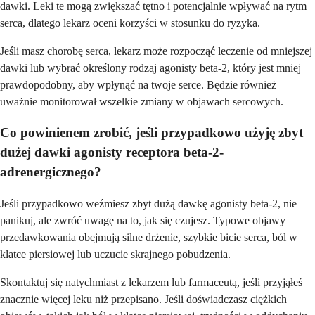
dawki. Leki te mogą zwiększać tętno i potencjalnie wpływać na rytm
serca, dlatego lekarz oceni korzyści w stosunku do ryzyka.
Jeśli masz chorobę serca, lekarz może rozpocząć leczenie od mniejszej
dawki lub wybrać określony rodzaj agonisty beta-2, który jest mniej
prawdopodobny, aby wpłynąć na twoje serce. Będzie również
uważnie monitorował wszelkie zmiany w objawach sercowych.
Co powinienem zrobić, jeśli przypadkowo użyję zbyt
dużej dawki agonisty receptora beta-2-
adrenergicznego?
Jeśli przypadkowo weźmiesz zbyt dużą dawkę agonisty beta-2, nie
panikuj, ale zwróć uwagę na to, jak się czujesz. Typowe objawy
przedawkowania obejmują silne drżenie, szybkie bicie serca, ból w
klatce piersiowej lub uczucie skrajnego pobudzenia.
Skontaktuj się natychmiast z lekarzem lub farmaceutą, jeśli przyjąłeś
znacznie więcej leku niż przepisano. Jeśli doświadczasz ciężkich