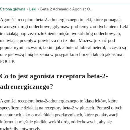
Strona główna
Leki
Beta 2 Adrenergic Agonist Oral Route Injection Route
Agoniści receptora beta-2-adrenergicznego to leki, które pomagają
otworzyć drogi oddechowe, gdy masz problemy z oddychaniem. Leki
te działają poprzez rozluźnienie mięśni wokół dróg oddechowych,
ułatwiając przepływ powietrza do i z płuc. Możesz je znać pod
popularnymi nazwami, takimi jak albuterol lub salmeterol, i często są
one pierwszą linią leczenia w przypadku schorzeń takich jak astma i
POChP.
Co to jest agonista receptora beta-2-
adrenergicznego?
Agoniści receptora beta-2-adrenergicznego to klasa leków, które
specyficznie działają na receptory beta-2 w płucach. Pomyśl o tych
receptorach jako o maleńkich przełącznikach, które po aktywacji
informują mięśnie gładkie wokół dróg oddechowych, aby się
rozluźniły i otworzyły.