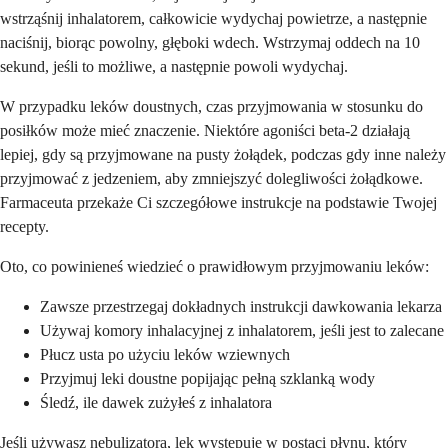
wstrząśnij inhalatorem, całkowicie wydychaj powietrze, a następnie
naciśnij, biorąc powolny, głęboki wdech. Wstrzymaj oddech na 10
sekund, jeśli to możliwe, a następnie powoli wydychaj.
W przypadku leków doustnych, czas przyjmowania w stosunku do
posiłków może mieć znaczenie. Niektóre agoniści beta-2 działają
lepiej, gdy są przyjmowane na pusty żołądek, podczas gdy inne należy
przyjmować z jedzeniem, aby zmniejszyć dolegliwości żołądkowe.
Farmaceuta przekaże Ci szczegółowe instrukcje na podstawie Twojej
recepty.
Oto, co powinieneś wiedzieć o prawidłowym przyjmowaniu leków:
Zawsze przestrzegaj dokładnych instrukcji dawkowania lekarza
Używaj komory inhalacyjnej z inhalatorem, jeśli jest to zalecane
Płucz usta po użyciu leków wziewnych
Przyjmuj leki doustne popijając pełną szklanką wody
Śledź, ile dawek zużyłeś z inhalatora
Jeśli używasz nebulizatora, lek występuje w postaci płynu, który