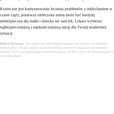
Konieczne jest kontynuowanie leczenia problemów z oddychaniem w
czasie ciąży, ponieważ nieleczona astma może być bardziej
niebezpieczna dla matki i dziecka niż sam lek. Lekarz wybierze
najbezpieczniejszą i najskuteczniejszą opcję dla Twojej konkretnej
sytuacji.
Medical Disclaimer:
This article is for informational purposes only and does not constitute
medical advice. Always consult a qualified healthcare provider for diagnosis and treatment
decisions. If you are experiencing a medical emergency, call 911 or go to the nearest emergency
room immediately.