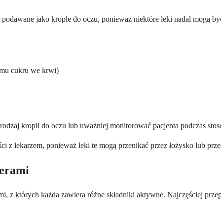
ą podawane jako krople do oczu, ponieważ niektóre leki nadal mogą b
mu cukru we krwi)
 rodzaj kropli do oczu lub uważniej monitorować pacjenta podczas sto
i z lekarzem, ponieważ leki te mogą przenikać przez łożysko lub prze
kerami
, z których każda zawiera różne składniki aktywne. Najczęściej przepi