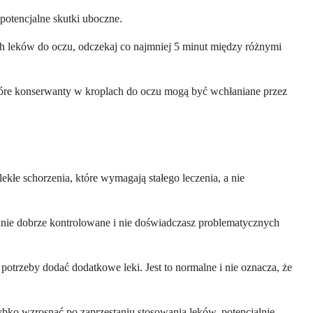
potencjalne skutki uboczne.
ch leków do oczu, odczekaj co najmniej 5 minut między różnymi
które konserwanty w kroplach do oczu mogą być wchłaniane przez
kłe schorzenia, które wymagają stałego leczenia, a nie
stanie dobrze kontrolowane i nie doświadczasz problematycznych
otrzeby dodać dodatkowe leki. Jest to normalne i nie oznacza, że
zybko wzrosnąć po zaprzestaniu stosowania leków, potencjalnie