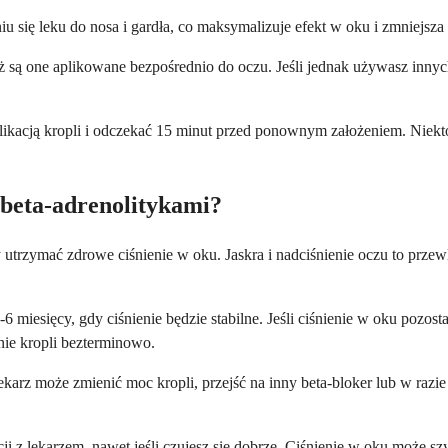
się leku do nosa i gardła, co maksymalizuje efekt w oku i zmniejsza 
ż są one aplikowane bezpośrednio do oczu. Jeśli jednak używasz inny
aplikacją kropli i odczekać 15 minut przed ponownym założeniem. Nie
 beta-adrenolitykami?
trzymać zdrowe ciśnienie w oku. Jaskra i nadciśnienie oczu to przewle
6 miesięcy, gdy ciśnienie będzie stabilne. Jeśli ciśnienie w oku pozo
ie kropli bezterminowo.
rz może zmienić moc kropli, przejść na inny beta-bloker lub w razie p
ji z lekarzem, nawet jeśli czujesz się dobrze. Ciśnienie w oku może s