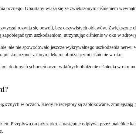
ienia ocznego. Oba stany wiążą się ze zwiększonym ciśnieniem wewną
azwyczaj rozwija się powoli, bez oczywistych objawów. Zwiększone c
 zapobiegać tym uszkodzeniom, utrzymując ciśnienie w oku w zdrowy
rmalnie, ale nie spowodowało jeszcze wykrywalnego uszkodzenia nerw
erapii skojarzonej z innymi lekami obniżającymi ciśnienie w oku.
ami do innych schorzeń oczu, w których obniżenie ciśnienia w oku 
mi?
rgicznych w oczach. Kiedy te receptory są zablokowane, zmniejszają p
dzień. Przepływa on przez oko, a następnie odpływa przez maleńkie ka
e.