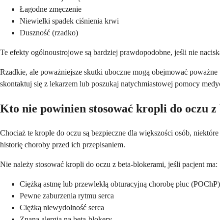
Łagodne zmęczenie
Niewielki spadek ciśnienia krwi
Duszność (rzadko)
Te efekty ogólnoustrojowe są bardziej prawdopodobne, jeśli nie naci
Rzadkie, ale poważniejsze skutki uboczne mogą obejmować poważne tru
skontaktuj się z lekarzem lub poszukaj natychmiastowej pomocy medy
Kto nie powinien stosować kropli do oczu z
Chociaż te krople do oczu są bezpieczne dla większości osób, niektó
historię choroby przed ich przepisaniem.
Nie należy stosować kropli do oczu z beta-blokerami, jeśli pacjent ma:
Ciężką astmę lub przewlekłą obturacyjną chorobę płuc (POChP)
Pewne zaburzenia rytmu serca
Ciężką niewydolność serca
Znana alergia na beta-blokery