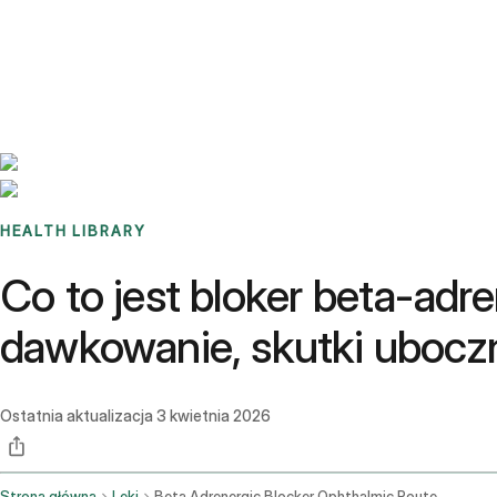
Benchmarks
Stories
FAQ
Sign up / Log in
HEALTH LIBRARY
Co to jest bloker beta-adr
dawkowanie, skutki uboczn
Ostatnia aktualizacja
3 kwietnia 2026
Strona główna
Leki
Beta Adrenergic Blocker Ophthalmic Route