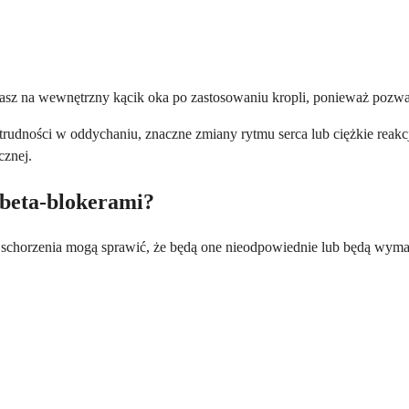
skasz na wewnętrzny kącik oka po zastosowaniu kropli, ponieważ pozwa
dności w oddychaniu, znaczne zmiany rytmu serca lub ciężkie reakcje
cznej.
 beta-blokerami?
re schorzenia mogą sprawić, że będą one nieodpowiednie lub będą wyma