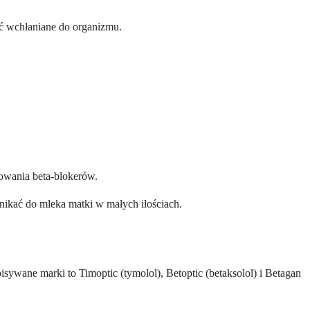
yć wchłaniane do organizmu.
sowania beta-blokerów.
nikać do mleka matki w małych ilościach.
sywane marki to Timoptic (tymolol), Betoptic (betaksolol) i Betagan