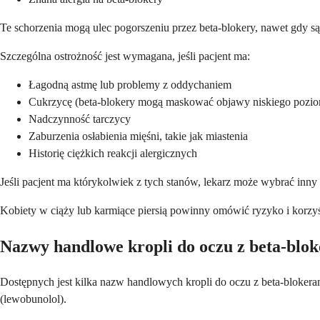
Te schorzenia mogą ulec pogorszeniu przez beta-blokery, nawet gdy s
Szczególna ostrożność jest wymagana, jeśli pacjent ma:
Łagodną astmę lub problemy z oddychaniem
Cukrzycę (beta-blokery mogą maskować objawy niskiego pozio
Nadczynność tarczycy
Zaburzenia osłabienia mięśni, takie jak miastenia
Historię ciężkich reakcji alergicznych
Jeśli pacjent ma którykolwiek z tych stanów, lekarz może wybrać inny
Kobiety w ciąży lub karmiące piersią powinny omówić ryzyko i korzyśc
Nazwy handlowe kropli do oczu z beta-blo
Dostępnych jest kilka nazw handlowych kropli do oczu z beta-blokerami
(lewobunolol).