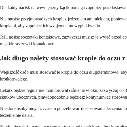
Delikatny nacisk na wewnętrzny kącik pomaga zapobiec przedostawaniu 
Nie musisz przyjmować tych kropli z jedzeniem ani mlekiem, poniewa
kroplami, aby zapobiec ich wzajemnemu wypłukiwaniu.
Jeśli nosisz soczewki kontaktowe, zazwyczaj musisz je wyjąć przed 
miękkie soczewki kontaktowe.
Jak długo należy stosować krople do oczu z
Większość osób musi stosować te krople do oczu długoterminowo, aby u
krótkotrwałego.
Lekarz będzie regularnie monitorował ciśnienie w oku, zazwyczaj co 3-
skutków ubocznych, prawdopodobnie będziesz kontynuować stosowan
Niektóre osoby mogą z czasem potrzebować dostosowania leczenia. Leka
leczenie nie działa.
Nigdy nie należy nagle przerywać stosowania tych kropli bez konsultac