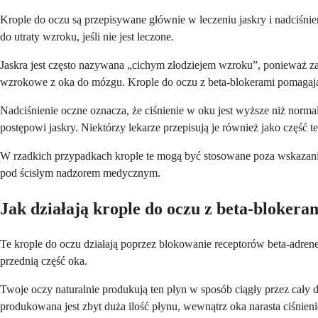
Krople do oczu są przepisywane głównie w leczeniu jaskry i nadciśn
do utraty wzroku, jeśli nie jest leczone.
Jaskra jest często nazywana „cichym złodziejem wzroku”, ponieważ z
wzrokowe z oka do mózgu. Krople do oczu z beta-blokerami pomagają
Nadciśnienie oczne oznacza, że ciśnienie w oku jest wyższe niż no
postępowi jaskry. Niektórzy lekarze przepisują je również jako część t
W rzadkich przypadkach krople te mogą być stosowane poza wskazani
pod ścisłym nadzorem medycznym.
Jak działają krople do oczu z beta-blokera
Te krople do oczu działają poprzez blokowanie receptorów beta-adrene
przednią część oka.
Twoje oczy naturalnie produkują ten płyn w sposób ciągły przez cały 
produkowana jest zbyt duża ilość płynu, wewnątrz oka narasta ciśnieni