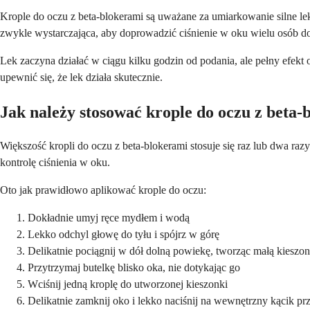
Krople do oczu z beta-blokerami są uważane za umiarkowanie silne le
zwykle wystarczająca, aby doprowadzić ciśnienie w oku wielu osób d
Lek zaczyna działać w ciągu kilku godzin od podania, ale pełny efekt
upewnić się, że lek działa skutecznie.
Jak należy stosować krople do oczu z beta
Większość kropli do oczu z beta-blokerami stosuje się raz lub dwa razy
kontrolę ciśnienia w oku.
Oto jak prawidłowo aplikować krople do oczu:
Dokładnie umyj ręce mydłem i wodą
Lekko odchyl głowę do tyłu i spójrz w górę
Delikatnie pociągnij w dół dolną powiekę, tworząc małą kieszo
Przytrzymaj butelkę blisko oka, nie dotykając go
Wciśnij jedną kroplę do utworzonej kieszonki
Delikatnie zamknij oko i lekko naciśnij na wewnętrzny kącik pr