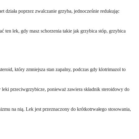
uet działa poprzez zwalczanie grzyba, jednocześnie redukując
ten lek, gdy masz schorzenia takie jak grzybica stóp, grzybica
eroid, który zmniejsza stan zapalny, podczas gdy klotrimazol to
ty leki przeciwgrzybicze, ponieważ zawiera składnik steroidowy do
anizmu na nią. Lek jest przeznaczony do krótkotrwałego stosowania,