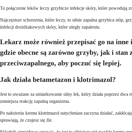
To połączenie leków leczy grzybicze infekcje skóry, które powodują zn
Najczęstsze schorzenia, które leczy, to silnie zapalna grzybica stóp
infekcji drożdżakowych skóry, które uległy zapaleniu.
Lekarz może również przepisać go na inne i
gdzie obecne są zarówno grzyby, jak i stan 
przeciwzapalnego, aby poczuć się lepiej.
Jak działa betametazon i klotrimazol?
Jest to uważane za umiarkowanie silny lek, który działa poprzez d
zmniejsza reakcję zapalną organizmu.
Po nałożeniu kremu klotrimazol natychmiast zaczyna działać, zakłócaj
sprawiają, że czujesz się źle.
Składnik steroidowy sprawia, że ​​jest to silniejsze niż zwykłe kremy