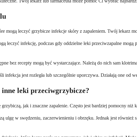
kuteczne. Twój lekarz lub farmaceuta może pomóc Ci wybrać najbardzie
lu
, które mogą leczyć grzybicze infekcje skóry z zapaleniem. Twój lekarz 
, mogą leczyć infekcję, podczas gdy oddzielne leki przeciwzapalne m
ne bez recepty mogą być wystarczające. Należą do nich sam klotrimaz
li infekcja jest rozległa lub szczególnie uporczywa. Działają one od 
ż inne leki przeciwgrzybicze?
 grzybiczą, jak i znaczne zapalenie. Często jest bardziej pomocny niż
 ulgę w swędzeniu, zaczerwienieniu i obrzęku. Jednak jest również s