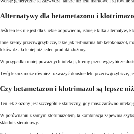
Wersje generyczne są zazwyczaj tańsze niż leki markowe i są równie s
Alternatywy dla betametazonu i klotrimazo
Jeśli ten lek nie jest dla Ciebie odpowiedni, istnieje kilka alternatyw
Inne kremy przeciwgrzybicze, takie jak terbinafina lub ketokonazol
leków działa lepiej niż jeden produkt złożony.
W przypadku mniej poważnych infekcji, kremy przeciwgrzybicze dostęp
Twój lekarz może również rozważyć doustne leki przeciwgrzybicze, jeś
Czy betametazon i klotrimazol są lepsze ni
Ten lek złożony jest szczególnie skuteczny, gdy masz zarówno infekcję
W porównaniu z samym klotrimazolem, ta kombinacja zapewnia szybszą
składnik steroidowy.