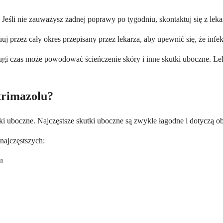
eśli nie zauważysz żadnej poprawy po tygodniu, skontaktuj się z leka
uj przez cały okres przepisany przez lekarza, aby upewnić się, że infe
ługi czas może powodować ścieńczenie skóry i inne skutki uboczne. Lek
otrimazolu?
ki uboczne. Najczęstsze skutki uboczne są zwykle łagodne i dotyczą ob
najczęstszych:
u