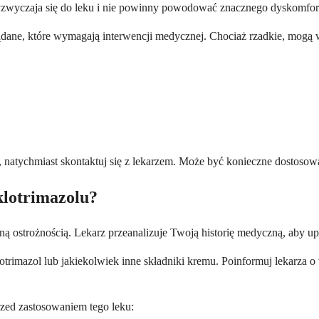
zyzwyczaja się do leku i nie powinny powodować znacznego dyskomfor
ądane, które wymagają interwencji medycznej. Chociaż rzadkie, mogą wy
 natychmiast skontaktuj się z lekarzem. Może być konieczne dostosowa
klotrimazolu?
 ostrożnością. Lekarz przeanalizuje Twoją historię medyczną, aby upew
lotrimazol lub jakiekolwiek inne składniki kremu. Poinformuj lekarza o
zed zastosowaniem tego leku: