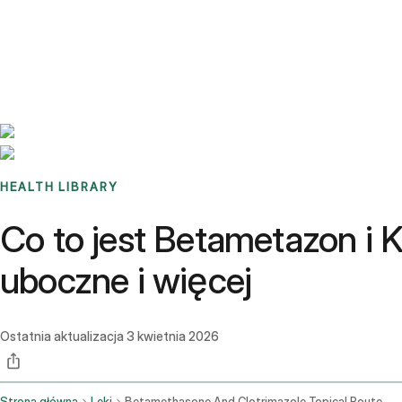
Benchmarks
Stories
FAQ
Sign up / Log in
HEALTH LIBRARY
Co to jest Betametazon i 
uboczne i więcej
Ostatnia aktualizacja
3 kwietnia 2026
Strona główna
Leki
Betamethasone And Clotrimazole Topical Route