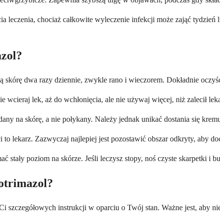
cia leczenia, chociaż całkowite wyleczenie infekcji może zająć tydzie
azol?
ą skórę dwa razy dziennie, zwykle rano i wieczorem. Dokładnie oczyść
 wcieraj lek, aż do wchłonięcia, ale nie używaj więcej, niż zalecił lek
any na skórę, a nie połykany. Należy jednak unikać dostania się krem
to lekarz. Zazwyczaj najlepiej jest pozostawić obszar odkryty, aby do
ć stały poziom na skórze. Jeśli leczysz stopy, noś czyste skarpetki i 
lotrimazol?
i Ci szczegółowych instrukcji w oparciu o Twój stan. Ważne jest, aby n