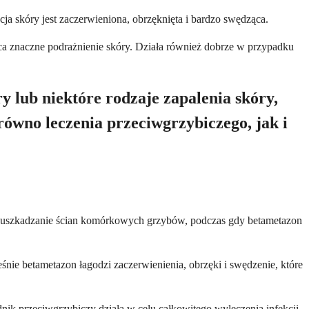
cja skóry jest zaczerwieniona, obrzęknięta i bardzo swędząca.
ąca znaczne podrażnienie skóry. Działa również dobrze w przypadku
y lub niektóre rodzaje zapalenia skóry,
arówno leczenia przeciwgrzybiczego, jak i
ez uszkadzanie ścian komórkowych grzybów, podczas gdy betametazon
śnie betametazon łagodzi zaczerwienienia, obrzęki i swędzenie, które
dnik przeciwgrzybiczy działa w celu całkowitego wyleczenia infekcji.