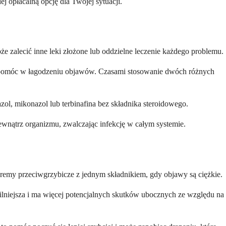
j opłacalną opcję dla Twojej sytuacji.
może zalecić inne leki złożone lub oddzielne leczenie każdego problemu.
ogą pomóc w łagodzeniu objawów. Czasami stosowanie dwóch różnych
ol, mikonazol lub terbinafina bez składnika steroidowego.
wewnątrz organizmu, zwalczając infekcję w całym systemie.
 kremy przeciwgrzybicze z jednym składnikiem, gdy objawy są ciężkie.
ilniejsza i ma więcej potencjalnych skutków ubocznych ze względu na