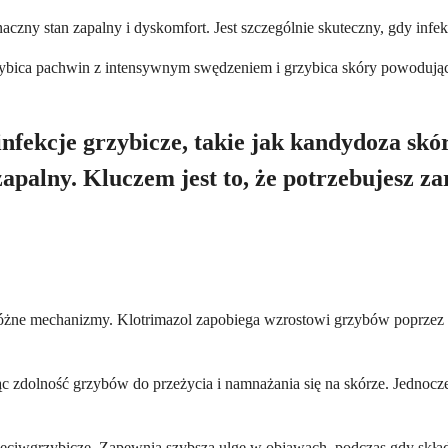
aczny stan zapalny i dyskomfort. Jest szczególnie skuteczny, gdy infek
, grzybica pachwin z intensywnym swędzeniem i grzybica skóry powoduj
nfekcje grzybicze, takie jak kandydoza skór
zapalny. Kluczem jest to, że potrzebujesz z
wa różne mechanizmy. Klotrimazol zapobiega wzrostowi grzybów poprz
ąc zdolność grzybów do przeżycia i namnażania się na skórze. Jednocze
 przeciwgrzybicze. Zapewnia szybszą ulgę w objawach, podczas gdy skła