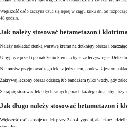
Większość osób zaczyna czuć się lepiej w ciągu kilku dni od rozpoczę
48 godzin.
Jak należy stosować betametazon i klotrim
Należy nakładać cienką warstwę kremu na dotknięty obszar i otaczając
Umyj ręce przed i po nałożeniu kremu, chyba że leczysz ręce. Delikatnie
Nie musisz przyjmować tego leku z jedzeniem, ponieważ jest on nakład
Zakrywaj leczony obszar odzieżą lub bandażem tylko wtedy, gdy zaleci 
Staraj się stosować lek o tych samych porach każdego dnia, aby utrzyma
Jak długo należy stosować betametazon i k
Większość osób stosuje ten lek przez 2 do 4 tygodni, ale lekarz udziel
steroidów.