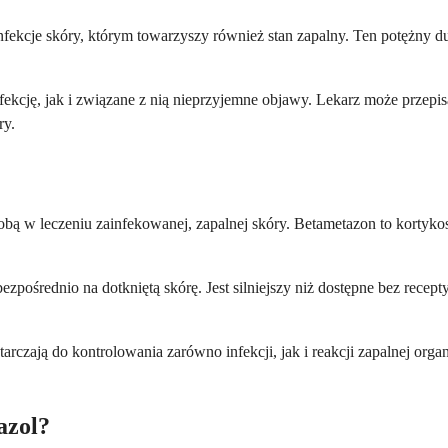
infekcje skóry, którym towarzyszy również stan zapalny. Ten potężny d
cję, jak i związane z nią nieprzyjemne objawy. Lekarz może przepisać 
ry.
obą w leczeniu zainfekowanej, zapalnej skóry. Betametazon to kortykost
ezpośrednio na dotkniętą skórę. Jest silniejszy niż dostępne bez recep
tarczają do kontrolowania zarówno infekcji, jak i reakcji zapalnej org
azol?