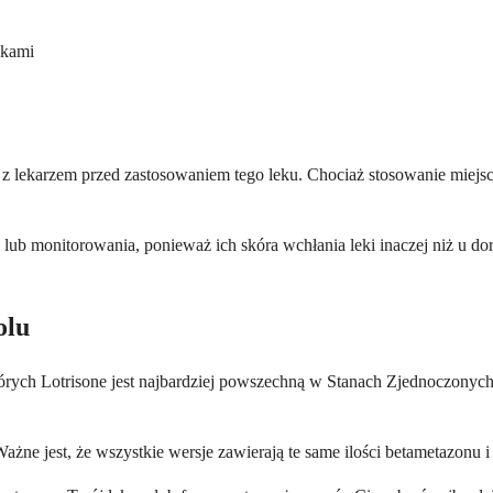
ykami
 z lekarzem przed zastosowaniem tego leku. Chociaż stosowanie miejs
 monitorowania, ponieważ ich skóra wchłania leki inaczej niż u doros
olu
órych Lotrisone jest najbardziej powszechną w Stanach Zjednoczonych
ne jest, że wszystkie wersje zawierają te same ilości betametazonu i 