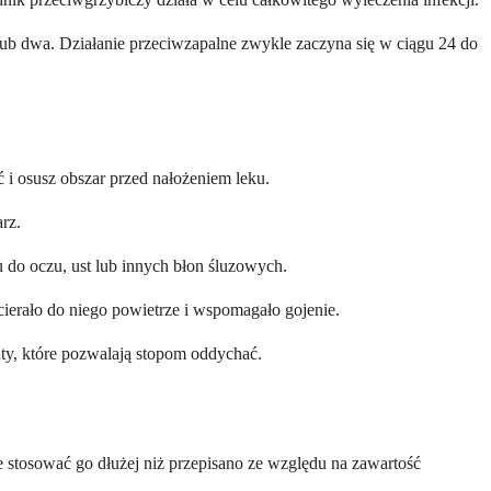
ń lub dwa. Działanie przeciwzapalne zwykle zaczyna się w ciągu 24 do
 i osusz obszar przed nałożeniem leku.
arz.
u do oczu, ust lub innych błon śluzowych.
cierało do niego powietrze i wspomagało gojenie.
buty, które pozwalają stopom oddychać.
ie stosować go dłużej niż przepisano ze względu na zawartość