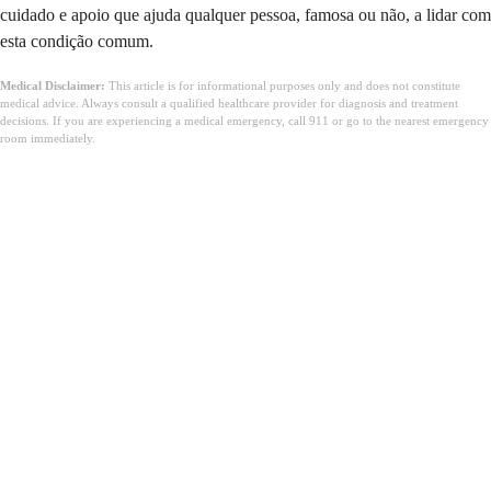
cuidado e apoio que ajuda qualquer pessoa, famosa ou não, a lidar com
esta condição comum.
Medical Disclaimer:
This article is for informational purposes only and does not constitute
medical advice. Always consult a qualified healthcare provider for diagnosis and treatment
decisions. If you are experiencing a medical emergency, call 911 or go to the nearest emergency
room immediately.