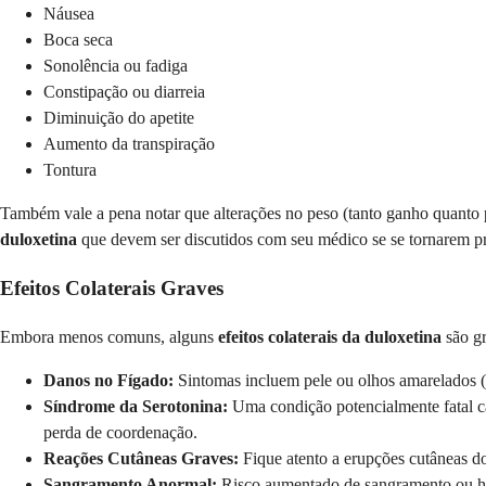
Náusea
Boca seca
Sonolência ou fadiga
Constipação ou diarreia
Diminuição do apetite
Aumento da transpiração
Tontura
Também vale a pena notar que alterações no peso (tanto ganho quanto pe
duloxetina
que devem ser discutidos com seu médico se se tornarem p
Efeitos Colaterais Graves
Embora menos comuns, alguns
efeitos colaterais da duloxetina
são gr
Danos no Fígado:
Sintomas incluem pele ou olhos amarelados (i
Síndrome da Serotonina:
Uma condição potencialmente fatal ca
perda de coordenação.
Reações Cutâneas Graves:
Fique atento a erupções cutâneas d
Sangramento Anormal:
Risco aumentado de sangramento ou he