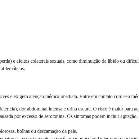
rda) e efeitos colaterais sexuais, como diminuição da libido ou dificu
roblemáticos.
aves e exigem atenção médica imediata. Entre em contato com seu méd
cterícia), dor abdominal intensa e urina escura. O risco é maior para 
usada por excesso de serotonina. Os sintomas podem incluir agitação, a
olorosas, bolhas ou descamação da pele.
matomas, especialmente se você tomar anticoagulantes como varfarin