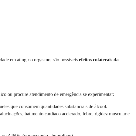
ldade em atingir o orgasmo, são possíveis
efeitos colaterais da
ico ou procure atendimento de emergência se experimentar:
aqueles que consomem quantidades substanciais de álcool.
lucinações, batimento cardíaco acelerado, febre, rigidez muscular e
a ou AINEs (por exemplo, ibuprofeno).