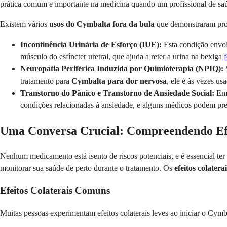
prática comum e importante na medicina quando um profissional de saúd
Existem vários
usos do Cymbalta fora da bula
que demonstraram prom
Incontinência Urinária de Esforço (IUE):
Esta condição envolv
músculo do esfíncter uretral, que ajuda a reter a urina na bexiga
Neuropatia Periférica Induzida por Quimioterapia (NPIQ):
S
tratamento para
Cymbalta para dor nervosa
, ele é às vezes us
Transtorno do Pânico e Transtorno de Ansiedade Social:
Emb
condições relacionadas à ansiedade, e alguns médicos podem pres
Uma Conversa Crucial: Compreendendo Efei
Nenhum medicamento está isento de riscos potenciais, e é essencial te
monitorar sua saúde de perto durante o tratamento. Os
efeitos colater
Efeitos Colaterais Comuns
Muitas pessoas experimentam efeitos colaterais leves ao iniciar o Cym