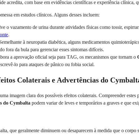
e acredita, com base em evidências científicas e experiência clínica,
essa em estudos clínicos. Alguns desses incluem:
e o vazamento de urina durante atividades físicas como tossir, espirr
fonte
.
emelhante à neuropatia diabética, alguns medicamentos quimioterápi
ado fora da bula para gerenciar esses sintomas difíceis.
ora a aprovação oficial seja para TAG, os mecanismos que tornam o
crevê-lo para ataques de pânico ou fobia social.
tos Colaterais e Advertências do Cymbalt
r uma imagem clara dos possíveis efeitos colaterais. Compreender este
ais do Cymbalta
podem variar de leves e temporários a graves e que ex
balta, que geralmente diminuem ou desaparecem à medida que o corpo se