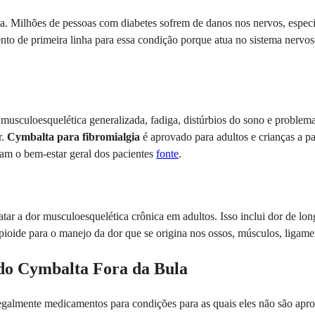
ha. Milhões de pessoas com diabetes sofrem de danos nos nervos, espec
to de primeira linha para essa condição porque atua no sistema nervoso
musculoesquelética generalizada, fadiga, distúrbios do sono e problem
r.
Cymbalta para fibromialgia
é aprovado para adultos e crianças a pa
am o bem-estar geral dos pacientes
fonte
.
ar a dor musculoesquelética crônica em adultos. Isso inclui dor de lo
pioide para o manejo da dor que se origina nos ossos, músculos, ligame
do Cymbalta Fora da Bula
egalmente medicamentos para condições para as quais eles não são apr