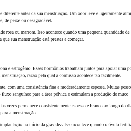
e diferente antes da sua menstruação. Um odor leve e ligeiramente al
te, de peixe ou desagradável.
ade rosa ou marrom. Isso acontece quando uma pequena quantidade de s
a que sua menstruação está prestes a começar.
ona e estrogênio. Esses hormônios trabalham juntos para apoiar uma p
 menstruação, razão pela qual a confusão acontece tão facilmente.
parente, com uma consistência fina a moderadamente espessa. Muitas pe
 fluxo sanguíneo para a área pélvica e estimulam a produção de muco.
uitas vezes permanece consistentemente espesso e branco ao longo do di
 para a menstruação.
ntação no início da gravidez. Isso acontece quando o óvulo fertilizad