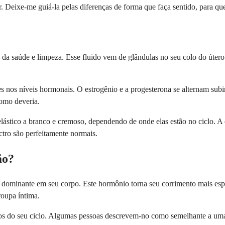
r. Deixe-me guiá-la pelas diferenças de forma que faça sentido, para qu
a saúde e limpeza. Esse fluido vem de glândulas no seu colo do útero e
s nos níveis hormonais. O estrogênio e a progesterona se alternam subi
omo deveria.
elástico a branco e cremoso, dependendo de onde elas estão no ciclo. A 
ctro são perfeitamente normais.
ão?
 dominante em seu corpo. Este hormônio torna seu corrimento mais esp
roupa íntima.
os do seu ciclo. Algumas pessoas descrevem-no como semelhante a uma