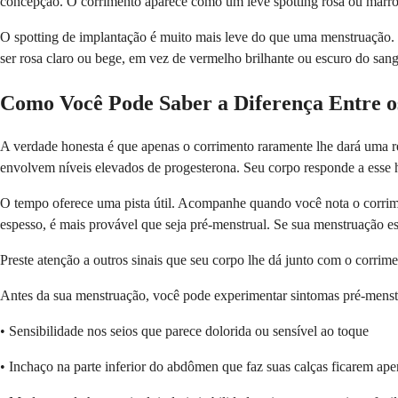
concepção. O corrimento aparece como um leve spotting rosa ou marro
O spotting de implantação é muito mais leve do que uma menstruação. V
ser rosa claro ou bege, em vez de vermelho brilhante ou escuro do san
Como Você Pode Saber a Diferença Entre o
A verdade honesta é que apenas o corrimento raramente lhe dará uma re
envolvem níveis elevados de progesterona. Seu corpo responde a esse h
O tempo oferece uma pista útil. Acompanhe quando você nota o corrime
espesso, é mais provável que seja pré-menstrual. Se sua menstruação e
Preste atenção a outros sinais que seu corpo lhe dá junto com o corri
Antes da sua menstruação, você pode experimentar sintomas pré-menstru
• Sensibilidade nos seios que parece dolorida ou sensível ao toque
• Inchaço na parte inferior do abdômen que faz suas calças ficarem ape