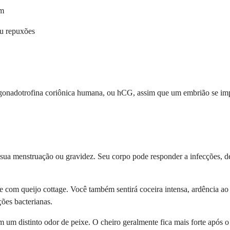
am
ou repuxões
 gonadotrofina coriônica humana, ou hCG, assim que um embrião se imp
sua menstruação ou gravidez. Seu corpo pode responder a infecções, 
 com queijo cottage. Você também sentirá coceira intensa, ardência ao 
ções bacterianas.
 um distinto odor de peixe. O cheiro geralmente fica mais forte após o