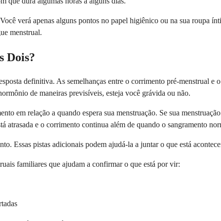
m que dura algumas horas a alguns dias.
ocê verá apenas alguns pontos no papel higiênico ou na sua roupa ínti
gue menstrual.
s Dois?
sposta definitiva. As semelhanças entre o corrimento pré-menstrual e o
ormônio de maneiras previsíveis, esteja você grávida ou não.
nto em relação a quando espera sua menstruação. Se sua menstruação e
stá atrasada e o corrimento continua além de quando o sangramento nor
mento. Essas pistas adicionais podem ajudá-la a juntar o que está acon
ais familiares que ajudam a confirmar o que está por vir:
rtadas