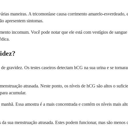
várias maneiras. A tricomoníase causa corrimento amarelo-esverdeado, 
ão apresentem sintomas.
imento incomum. Você pode notar que ele está com vestígios de sangue
édica.
idez?
te de gravidez. Os testes caseiros detectam hCG na sua urina e se torn
a menstruação atrasada. Neste ponto, os níveis de hCG são altos o sufici
 para acumular.
a manhã. Essa amostra é a mais concentrada e contém os níveis mais alt
tes da sua menstruação atrasada. Estes podem funcionar, mas são menos 