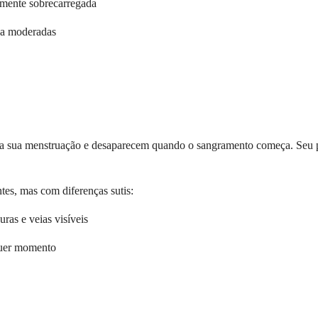
ilmente sobrecarregada
s a moderadas
a sua menstruação e desaparecem quando o sangramento começa. Seu pr
es, mas com diferenças sutis:
ras e veias visíveis
quer momento