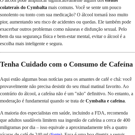
O álcool pode amplificar significativamente alguns dos
efeitos
colaterais do Cymbalta
mais comuns. Você se sente um pouco
sonolento ou tonto com sua medicação? O álcool tornará isso muito
pior, aumentando seu risco de acidentes ou quedas. Ele também pode
exacerbar outros problemas como náuseas e disfunção sexual. Pelo
bem da sua segurança física e bem-estar mental, evitar o álcool é a
escolha mais inteligente e segura.
Tenha Cuidado com o Consumo de Cafeína
Aqui estão algumas boas notícias para os amantes de café e chá: você
provavelmente não precisa desistir do seu ritual matinal favorito. Ao
contrário do álcool, a cafeína não é um "não" definitivo. No entanto, a
moderação é fundamental quando se trata de
Cymbalta e cafeína
.
A maioria dos especialistas em saúde, incluindo a FDA, recomenda
que adultos saudáveis limitem sua ingestão de cafeína a cerca de 400
miligramas por dia – isso equivale a aproximadamente três a quatro
xícaras de café de 240 ml (
fonte
). Essa é uma boa diretriz a seguir