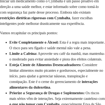
Iniciar um medicamento como o Cymbalta é um passo proativo em
direção a uma saúde melhor, e estar informado sobre como tomá-lo
com segurança faz parte desse processo. Embora não existam
restrições dietéticas rigorosas com Cymbalta
, fazer escolhas
inteligentes pode melhorar drasticamente sua experiência.
Vamos recapitular os principais pontos:
Evite Completamente o Álcool:
Esta é a regra mais importante.
O risco para seu fígado e saúde mental não vale a pena.
Limite a Cafeína:
Aproveite seu café da manhã, mas mantenha-
o moderado para evitar ansiedade e piora dos efeitos colaterais.
Esteja Ciente de Alimentos Desencadeadores:
Considere
limitar alimentos muito picantes e gordurosos, especialmente no
início, para ajudar a gerenciar náuseas, transpiração e
constipação. Este é o cerne do gerenciamento de
interações
alimentares da duloxetina
.
Priorize a Segurança de Drogas e Suplementos:
Os riscos
mais sérios vêm de interações. Seja extremamente cauteloso com
o que não tomar com Cymbalta
, especialmente Erva de São