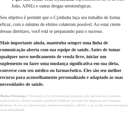
João, AINEs e outras drogas serotonérgicas.
Seu objetivo é permitir que o Cymbalta faça seu trabalho de forma
eficaz, com o mínimo de efeitos colaterais possível. Ao estar ciente
dessas diretrizes, você está se preparando para o sucesso.
Mais importante ainda, mantenha sempre uma linha de
comunicação aberta com sua equipe de saúde. Antes de tomar
qualquer novo medicamento de venda livre, iniciar um
suplemento ou fazer uma mudança significativa em sua dieta,
converse com seu médico ou farmacêutico. Eles são seu melhor
recurso para aconselhamento personalizado e adaptado às suas
necessidades de saúde.
Medical Disclaimer:
This article is for informational purposes only and does not constitute
medical advice. Always consult a qualified healthcare provider for diagnosis and treatment
decisions. If you are experiencing a medical emergency, call 911 or go to the nearest emergency
room immediately.