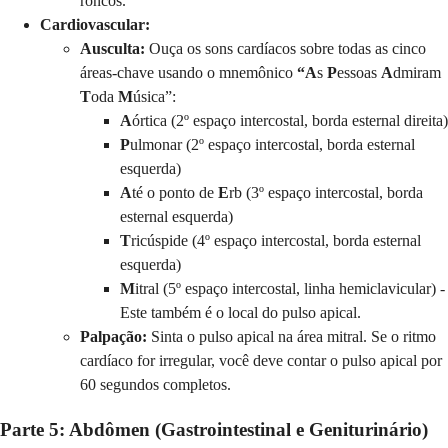
roncos.
Cardiovascular:
Ausculta:
Ouça os sons cardíacos sobre todas as cinco
áreas-chave usando o mnemônico
“A
s
P
essoas
A
dmiram
T
oda
M
úsica”:
A
órtica (2º espaço intercostal, borda esternal direita)
P
ulmonar (2º espaço intercostal, borda esternal
esquerda)
A
té o ponto de
E
rb (3º espaço intercostal, borda
esternal esquerda)
T
ricúspide (4º espaço intercostal, borda esternal
esquerda)
M
itral (5º espaço intercostal, linha hemiclavicular) -
Este também é o local do pulso apical.
Palpação:
Sinta o pulso apical na área mitral. Se o ritmo
cardíaco for irregular, você deve contar o pulso apical por
60 segundos completos.
Parte 5: Abdômen (Gastrointestinal e Geniturinário)