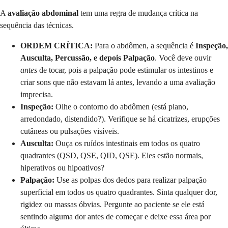
A
avaliação abdominal
tem uma regra de mudança crítica na
sequência das técnicas.
ORDEM CRÍTICA:
Para o abdômen, a sequência é
Inspeção,
Ausculta, Percussão, e depois Palpação
. Você deve ouvir
antes
de tocar, pois a palpação pode estimular os intestinos e
criar sons que não estavam lá antes, levando a uma avaliação
imprecisa.
Inspeção:
Olhe o contorno do abdômen (está plano,
arredondado, distendido?). Verifique se há cicatrizes, erupções
cutâneas ou pulsações visíveis.
Ausculta:
Ouça os ruídos intestinais em todos os quatro
quadrantes (QSD, QSE, QID, QSE). Eles estão normais,
hiperativos ou hipoativos?
Palpação:
Use as polpas dos dedos para realizar palpação
superficial em todos os quatro quadrantes. Sinta qualquer dor,
rigidez ou massas óbvias. Pergunte ao paciente se ele está
sentindo alguma dor antes de começar e deixe essa área por