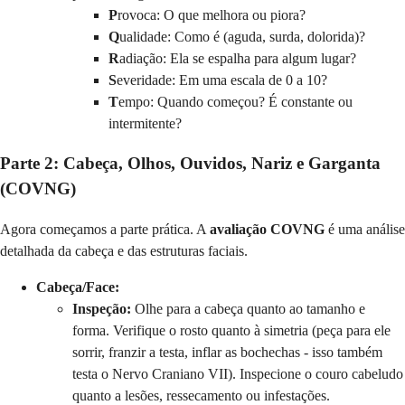
P
rovoca: O que melhora ou piora?
Q
ualidade: Como é (aguda, surda, dolorida)?
R
adiação: Ela se espalha para algum lugar?
S
everidade: Em uma escala de 0 a 10?
T
empo: Quando começou? É constante ou
intermitente?
Parte 2: Cabeça, Olhos, Ouvidos, Nariz e Garganta
(COVNG)
Agora começamos a parte prática. A
avaliação COVNG
é uma análise
detalhada da cabeça e das estruturas faciais.
Cabeça/Face:
Inspeção:
Olhe para a cabeça quanto ao tamanho e
forma. Verifique o rosto quanto à simetria (peça para ele
sorrir, franzir a testa, inflar as bochechas - isso também
testa o Nervo Craniano VII). Inspecione o couro cabeludo
quanto a lesões, ressecamento ou infestações.