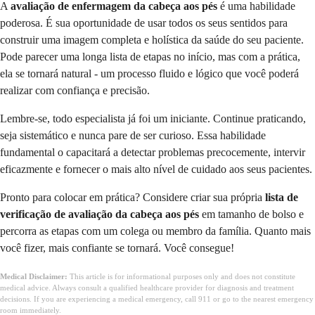
A
avaliação de enfermagem da cabeça aos pés
é uma habilidade
poderosa. É sua oportunidade de usar todos os seus sentidos para
construir uma imagem completa e holística da saúde do seu paciente.
Pode parecer uma longa lista de etapas no início, mas com a prática,
ela se tornará natural - um processo fluido e lógico que você poderá
realizar com confiança e precisão.
Lembre-se, todo especialista já foi um iniciante. Continue praticando,
seja sistemático e nunca pare de ser curioso. Essa habilidade
fundamental o capacitará a detectar problemas precocemente, intervir
eficazmente e fornecer o mais alto nível de cuidado aos seus pacientes.
Pronto para colocar em prática? Considere criar sua própria
lista de
verificação de avaliação da cabeça aos pés
em tamanho de bolso e
percorra as etapas com um colega ou membro da família. Quanto mais
você fizer, mais confiante se tornará. Você consegue!
Medical Disclaimer:
This article is for informational purposes only and does not constitute
medical advice. Always consult a qualified healthcare provider for diagnosis and treatment
decisions. If you are experiencing a medical emergency, call 911 or go to the nearest emergency
room immediately.