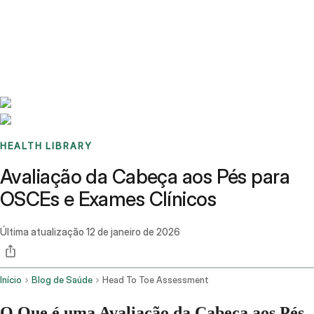
Benchmarks
Stories
FAQ
Sign up / Log in
HEALTH LIBRARY
Avaliação da Cabeça aos Pés para
OSCEs e Exames Clínicos
Última atualização
12 de janeiro de 2026
Início
Blog de Saúde
Head To Toe Assessment
O Que é uma Avaliação da Cabeça aos Pés