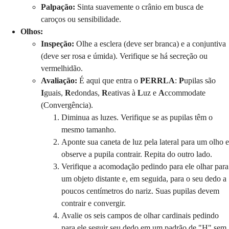
Palpação:
Sinta suavemente o crânio em busca de
caroços ou sensibilidade.
Olhos:
Inspeção:
Olhe a esclera (deve ser branca) e a conjuntiva
(deve ser rosa e úmida). Verifique se há secreção ou
vermelhidão.
Avaliação:
É aqui que entra o
PERRLA
:
P
upilas são
I
guais,
R
edondas,
R
eativas à
L
uz e
A
ccommodate
(Convergência).
Diminua as luzes. Verifique se as pupilas têm o
mesmo tamanho.
Aponte sua caneta de luz pela lateral para um olho e
observe a pupila contrair. Repita do outro lado.
Verifique a acomodação pedindo para ele olhar para
um objeto distante e, em seguida, para o seu dedo a
poucos centímetros do nariz. Suas pupilas devem
contrair e convergir.
Avalie os seis campos de olhar cardinais pedindo
para ele seguir seu dedo em um padrão de "H" sem