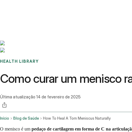
Benchmarks
Stories
FAQ
Sign up / Log in
HEALTH LIBRARY
Como curar um menisco r
Última atualização
14 de fevereiro de 2025
Início
Blog de Saúde
How To Heal A Torn Meniscus Naturally
O menisco é um
pedaço de cartilagem em forma de C na articulação