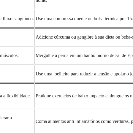
horas.
o fluxo sanguíneo.
Use uma compressa quente ou bolsa térmica por 15-
Adicione cúrcuma ou gengibre à sua dieta ou beba-o
 músculos.
Mergulhe a perna em um banho morno de sal de Eps
Use uma joelheira para reduzir a tensão e apoiar o jo
 a flexibilidade.
Pratique exercícios de baixo impacto e alongue os m
lerar a
Coma alimentos anti-inflamatórios como verduras, p