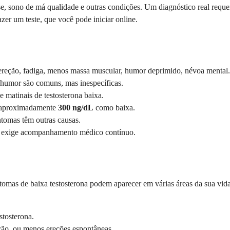
e, sono de má qualidade e outras condições. Um diagnóstico real reque
azer um teste, que você pode iniciar online.
e ereção, fadiga, menos massa muscular, humor deprimido, névoa mental.
e humor são comuns, mas inespecíficas.
 matinais de testosterona baixa.
e aproximadamente
300 ng/dL
como baixa.
tomas têm outras causas.
ário, exige acompanhamento médico contínuo.
intomas de baixa testosterona podem aparecer em várias áreas da sua vi
stosterona.
ão, ou menos ereções espontâneas.