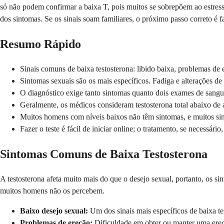
só não podem confirmar a baixa T, pois muitos se sobrepõem ao estress
dos sintomas. Se os sinais soam familiares, o próximo passo correto é f
Resumo Rápido
Sinais comuns de baixa testosterona: libido baixa, problemas d
Sintomas sexuais são os mais específicos. Fadiga e alterações d
O diagnóstico exige tanto sintomas quanto dois exames de sangue
Geralmente, os médicos consideram testosterona total abaixo d
Muitos homens com níveis baixos não têm sintomas, e muitos sin
Fazer o teste é fácil de iniciar online; o tratamento, se necess
Sintomas Comuns de Baixa Testosterona
A testosterona afeta muito mais do que o desejo sexual, portanto, os s
muitos homens não os percebem.
Baixo desejo sexual:
Um dos sinais mais específicos de baixa te
Problemas de ereção:
Dificuldade em obter ou manter uma ereç