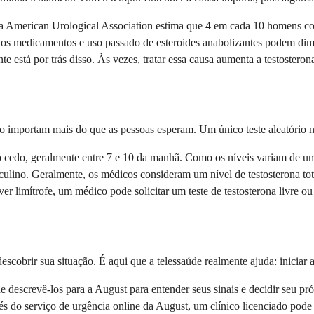
 a American Urological Association estima que 4 em cada 10 homens com
ertos medicamentos e uso passado de esteroides anabolizantes podem di
 está por trás disso. Às vezes, tratar essa causa aumenta a testostero
ão importam mais do que as pessoas esperam. Um único teste aleatório nã
do cedo, geralmente entre 7 e 10 da manhã. Como os níveis variam de u
culino. Geralmente, os médicos consideram um nível de testosterona t
ver limítrofe, um médico pode solicitar um teste de testosterona livre ou
cobrir sua situação. É aqui que a telessaúde realmente ajuda: iniciar a 
 descrevê-los para a August para entender seus sinais e decidir seu pró
s do serviço de urgência online da August, um clínico licenciado pode co