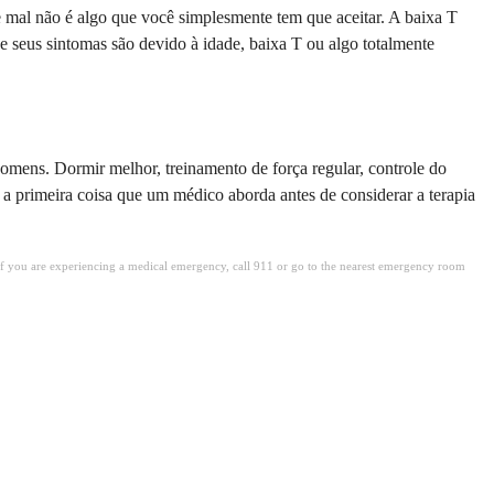
e mal não é algo que você simplesmente tem que aceitar. A baixa T
 seus sintomas são devido à idade, baixa T ou algo totalmente
homens. Dormir melhor, treinamento de força regular, controle do
 primeira coisa que um médico aborda antes de considerar a terapia
. If you are experiencing a medical emergency, call 911 or go to the nearest emergency room