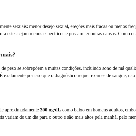
ralmente sexuais: menor desejo sexual, ereções mais fracas ou menos 
a estes sejam menos específicos e possam ter outras causas. Como os si
ormais?
 peso se sobrepõem a muitas condições, incluindo sono de má qualidade
 É exatamente por isso que o diagnóstico requer exames de sangue, não 
xo de aproximadamente
300 ng/dL
como baixo em homens adultos, embora 
eis variam de um dia para o outro e são mais altos pela manhã, pelo m