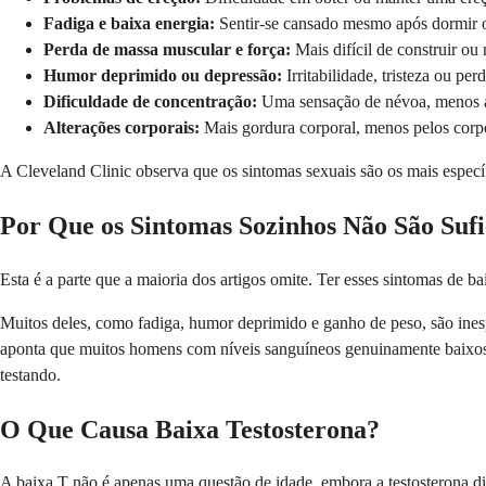
Fadiga e baixa energia:
Sentir-se cansado mesmo após dormir o 
Perda de massa muscular e força:
Mais difícil de construir ou
Humor deprimido ou depressão:
Irritabilidade, tristeza ou pe
Dificuldade de concentração:
Uma sensação de névoa, menos 
Alterações corporais:
Mais gordura corporal, menos pelos corpo
A Cleveland Clinic observa que os sintomas sexuais são os mais especí
Por Que os Sintomas Sozinhos Não São Sufi
Esta é a parte que a maioria dos artigos omite. Ter esses sintomas de ba
Muitos deles, como fadiga, humor deprimido e ganho de peso, são inesp
aponta que muitos homens com níveis sanguíneos genuinamente baixos 
testando.
O Que Causa Baixa Testosterona?
A baixa T não é apenas uma questão de idade, embora a testosterona d