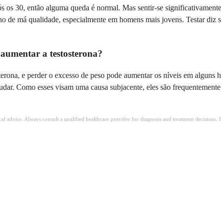
s os 30, então alguma queda é normal. Mas sentir-se significativament
o de má qualidade, especialmente em homens mais jovens. Testar diz se
 aumentar a testosterona?
sterona, e perder o excesso de peso pode aumentar os níveis em alguns 
ar. Como esses visam uma causa subjacente, eles são frequentemente a
ical advice. Always consult a qualified healthcare provider for diagnosis and treatment decisions