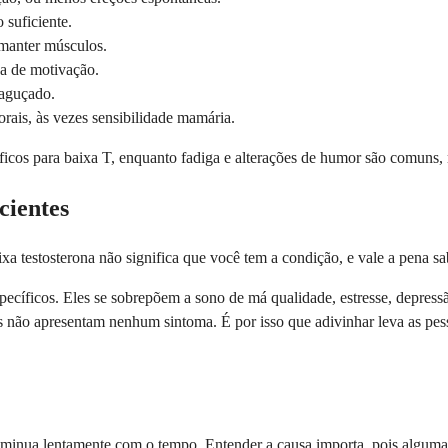
suficiente.
 manter músculos.
rda de motivação.
aguçado.
rais, às vezes sensibilidade mamária.
ficos para baixa T, enquanto fadiga e alterações de humor são comuns, 
cientes
ixa testosterona não significa que você tem a condição, e vale a pena sa
ecíficos. Eles se sobrepõem a sono de má qualidade, estresse, depress
não apresentam nenhum sintoma. É por isso que adivinhar leva as pess
iminua lentamente com o tempo. Entender a causa importa, pois algumas