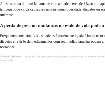
A testosterona diminui lentamente com a idade, cerca de 1% ao ano apó
também pode vir de causas reversíveis como obesidade, diabetes ou son
diferente.
A perda de peso ou mudanças no estilo de vida podem
Frequentemente, sim. A obesidade está fortemente ligada à baixa testo
diabetes e revisão de medicamentos com seu médico também podem ajud
hormonal.
Medical Disclaimer:
This article is for informational purposes only and does not constitute med
immediately.