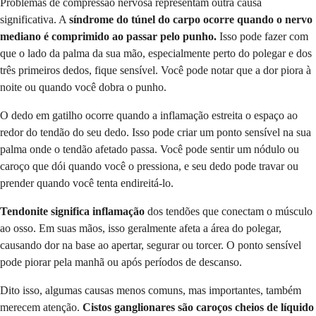
Problemas de compressão nervosa representam outra causa
significativa. A
síndrome do túnel do carpo ocorre quando o nervo
mediano é comprimido ao passar pelo punho.
Isso pode fazer com
que o lado da palma da sua mão, especialmente perto do polegar e dos
três primeiros dedos, fique sensível. Você pode notar que a dor piora à
noite ou quando você dobra o punho.
O dedo em gatilho ocorre quando a inflamação estreita o espaço ao
redor do tendão do seu dedo. Isso pode criar um ponto sensível na sua
palma onde o tendão afetado passa. Você pode sentir um nódulo ou
caroço que dói quando você o pressiona, e seu dedo pode travar ou
prender quando você tenta endireitá-lo.
Tendonite significa inflamação
dos tendões que conectam o músculo
ao osso. Em suas mãos, isso geralmente afeta a área do polegar,
causando dor na base ao apertar, segurar ou torcer. O ponto sensível
pode piorar pela manhã ou após períodos de descanso.
Dito isso, algumas causas menos comuns, mas importantes, também
merecem atenção.
Cistos ganglionares são caroços cheios de líquido