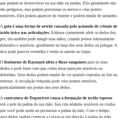
que podem se desenvolver na sua mão ou punho. Eles geralmente não
são perigosos, mas podem pressionar os nervos e criar pontos
sensíveis. Eles podem aparecer de repente e podem mudar de tamanho.
A
gota é uma forma de artrite causada pelo acúmulo de cristais de
ácido úrico nas articulações.
Embora comumente afete os dedos dos
pés, ela também pode atingir suas mãos, criando pontos intensamente
doloridos e sensíveis, geralmente na base dos seus dedos ou polegar. A
área pode parecer vermelha e sentir-se quente ao toque.
O
fenômeno de Raynaud afeta o fluxo sanguíneo
para os seus
dedos e pode fazer com que certas áreas pareçam sensíveis ou
doloridas. Seus dedos podem mudar de cor quando expostos ao frio ou
estresse. A circulação reduzida pode criar pontos sensíveis,
particularmente nas pontas dos seus dedos.
A
contratura de Dupuytren causa a formação de tecido espesso
sob a pele da palma da sua mão. Isso cria nódulos sensíveis ou cordas
que você pode sentir ao pressionar a palma da mão. Com o tempo,
seus dedos podem começar a curvar-se em direção à palma da mão.