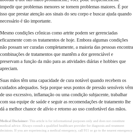
impedir que problemas menores se tornem problemas maiores. É por
isso que prestar atenção aos sinais do seu corpo e buscar ajuda quando
necessário é tão importante.
Mesmo condições crônicas como artrite podem ser gerenciadas
eficazmente com os tratamentos de hoje. Embora algumas condições
não possam ser curadas completamente, a maioria das pessoas encontra
combinações de tratamentos que mantêm a dor gerenciável e
preservam a função da mão para as atividades diárias e hobbies que
apreciam.
Suas mãos têm uma capacidade de cura notável quando recebem os
cuidados adequados. Seja porque seus pontos de pressão sensíveis vêm
de uso excessivo, inflamação ou uma condição subjacente, trabalhar
com sua equipe de saúde e seguir as recomendações de tratamento lhe
dá a melhor chance de alívio e retorno ao uso confortável das mãos.
Medical Disclaimer:
This article is for informational purposes only and does not constitute
medical advice. Always consult a qualified healthcare provider for diagnosis and treatment
decisions. If you are experiencing a medical emergency, call 911 or go to the nearest emergency