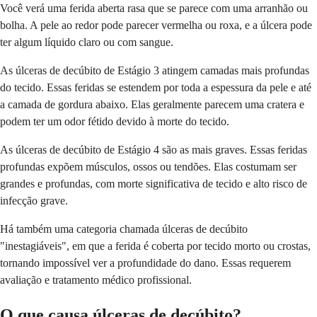
Você verá uma ferida aberta rasa que se parece com uma arranhão ou
bolha. A pele ao redor pode parecer vermelha ou roxa, e a úlcera pode
ter algum líquido claro ou com sangue.
As úlceras de decúbito de Estágio 3 atingem camadas mais profundas
do tecido. Essas feridas se estendem por toda a espessura da pele e até
a camada de gordura abaixo. Elas geralmente parecem uma cratera e
podem ter um odor fétido devido à morte do tecido.
As úlceras de decúbito de Estágio 4 são as mais graves. Essas feridas
profundas expõem músculos, ossos ou tendões. Elas costumam ser
grandes e profundas, com morte significativa de tecido e alto risco de
infecção grave.
Há também uma categoria chamada úlceras de decúbito
"inestagiáveis", em que a ferida é coberta por tecido morto ou crostas,
tornando impossível ver a profundidade do dano. Essas requerem
avaliação e tratamento médico profissional.
O que causa úlceras de decúbito?