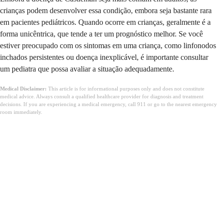
crianças podem desenvolver essa condição, embora seja bastante rara
em pacientes pediátricos. Quando ocorre em crianças, geralmente é a
forma unicêntrica, que tende a ter um prognóstico melhor. Se você
estiver preocupado com os sintomas em uma criança, como linfonodos
inchados persistentes ou doença inexplicável, é importante consultar
um pediatra que possa avaliar a situação adequadamente.
Medical Disclaimer:
This article is for informational purposes only and does not constitute
medical advice. Always consult a qualified healthcare provider for diagnosis and treatment
decisions. If you are experiencing a medical emergency, call 911 or go to the nearest emergency
room immediately.