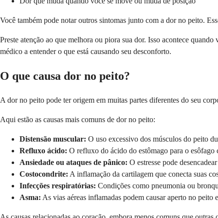
Dor que muda quando você se move ou muda de posição
Você também pode notar outros sintomas junto com a dor no peito. Esses
Preste atenção ao que melhora ou piora sua dor. Isso acontece quando
médico a entender o que está causando seu desconforto.
O que causa dor no peito?
A dor no peito pode ter origem em muitas partes diferentes do seu corp
Aqui estão as causas mais comuns de dor no peito:
Distensão muscular:
O uso excessivo dos músculos do peito dur
Refluxo ácido:
O refluxo do ácido do estômago para o esôfago c
Ansiedade ou ataques de pânico:
O estresse pode desencadear 
Costocondrite:
A inflamação da cartilagem que conecta suas cos
Infecções respiratórias:
Condições como pneumonia ou bronquite
Asma:
As vias aéreas inflamadas podem causar aperto no peito e 
As causas relacionadas ao coração, embora menos comuns que outras ca