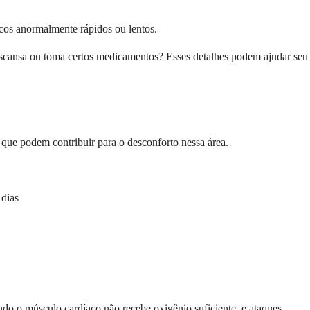
acos anormalmente rápidos ou lentos.
descansa ou toma certos medicamentos? Esses detalhes podem ajudar seu
 que podem contribuir para o desconforto nessa área.
 dias
do o músculo cardíaco não recebe oxigênio suficiente, e ataques