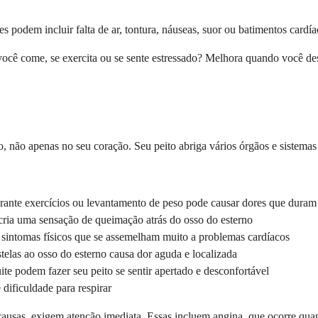
 podem incluir falta de ar, tontura, náuseas, suor ou batimentos cardí
 você come, se exercita ou se sente estressado? Melhora quando você 
o, não apenas no seu coração. Seu peito abriga vários órgãos e sistemas
ante exercícios ou levantamento de peso pode causar dores que duram
ria uma sensação de queimação atrás do osso do esterno
sintomas físicos que se assemelham muito a problemas cardíacos
telas ao osso do esterno causa dor aguda e localizada
 podem fazer seu peito se sentir apertado e desconfortável
dificuldade para respirar
usas, exigem atenção imediata. Essas incluem angina, que ocorre quan