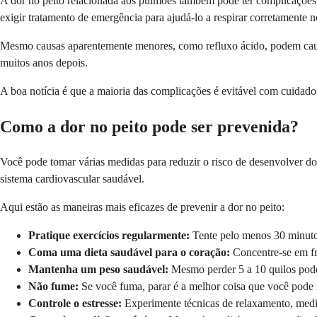
A dor no peito relacionada aos pulmões também pode ter complicações
exigir tratamento de emergência para ajudá-lo a respirar corretamente 
Mesmo causas aparentemente menores, como refluxo ácido, podem causa
muitos anos depois.
A boa notícia é que a maioria das complicações é evitável com cuidado
Como a dor no peito pode ser prevenida?
Você pode tomar várias medidas para reduzir o risco de desenvolver do
sistema cardiovascular saudável.
Aqui estão as maneiras mais eficazes de prevenir a dor no peito:
Pratique exercícios regularmente:
Tente pelo menos 30 minuto
Coma uma dieta saudável para o coração:
Concentre-se em fru
Mantenha um peso saudável:
Mesmo perder 5 a 10 quilos pode 
Não fume:
Se você fuma, parar é a melhor coisa que você pode 
Controle o estresse:
Experimente técnicas de relaxamento, medit