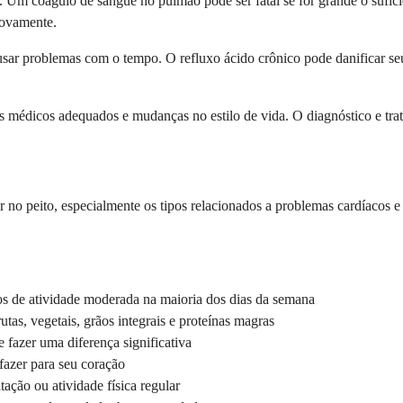
. Um coágulo de sangue no pulmão pode ser fatal se for grande o sufi
novamente.
r problemas com o tempo. O refluxo ácido crônico pode danificar seu
s médicos adequados e mudanças no estilo de vida. O diagnóstico e trat
r no peito, especialmente os tipos relacionados a problemas cardíacos 
s de atividade moderada na maioria dos dias da semana
tas, vegetais, grãos integrais e proteínas magras
fazer uma diferença significativa
fazer para seu coração
ação ou atividade física regular