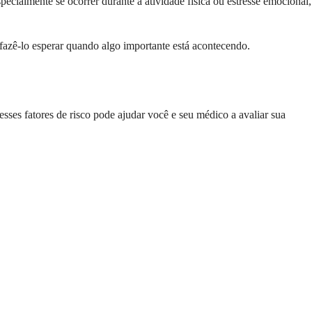
cialmente se ocorrer durante a atividade física ou estresse emocional,
fazê-lo esperar quando algo importante está acontecendo.
sses fatores de risco pode ajudar você e seu médico a avaliar sua