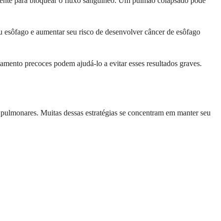
ciente para bloquear o fluxo sanguíneo. Um pulmão colapsado pode
 esôfago e aumentar seu risco de desenvolver câncer de esôfago
amento precoces podem ajudá-lo a evitar esses resultados graves.
e pulmonares. Muitas dessas estratégias se concentram em manter seu