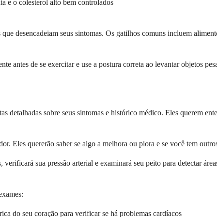
ta e o colesterol alto bem controlados
s que desencadeiam seus sintomas. Os gatilhos comuns incluem alimentos 
e antes de se exercitar e use a postura correta ao levantar objetos pesa
s detalhadas sobre seus sintomas e histórico médico. Eles querem ent
dor. Eles quererão saber se algo a melhora ou piora e se você tem outro
erificará sua pressão arterial e examinará seu peito para detectar áreas
 exames:
rica do seu coração para verificar se há problemas cardíacos