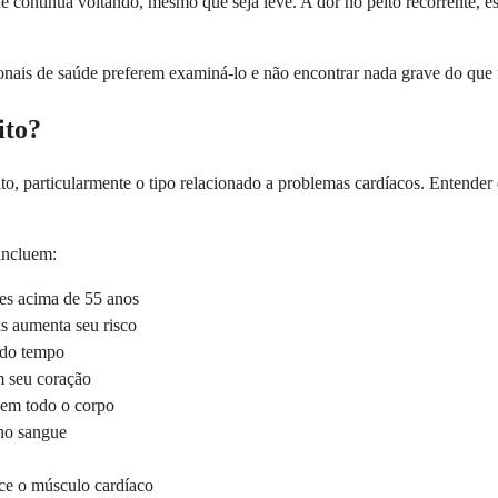
ontinua voltando, mesmo que seja leve. A dor no peito recorrente, espe
onais de saúde preferem examiná-lo e não encontrar nada grave do que 
ito?
, particularmente o tipo relacionado a problemas cardíacos. Entender e
 incluem:
es acima de 55 anos
s aumenta seu risco
 do tempo
m seu coração
 em todo o corpo
 no sangue
ce o músculo cardíaco