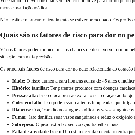
Você também deve consultar seu médico em breve para dor no peito que c
merece avaliação médica.
Não hesite em procurar atendimento se estiver preocupado. Os profissi
Quais são os fatores de risco para dor no pe
Vários fatores podem aumentar suas chances de desenvolver dor no peito
situação com mais precisão.
Os principais fatores de risco para dor no peito relacionada ao coração
Idade:
O risco aumenta para homens acima de 45 anos e mulher
Histórico familiar:
Ter parentes próximos com doenças cardíaca
Pressão alta:
Isso coloca pressão extra no seu coração ao longo
Colesterol alto:
Isso pode levar a artérias bloqueadas que irriga
Diabetes:
O açúcar alto no sangue danifica os vasos sanguíneos
Fumar:
Isso danifica seus vasos sanguíneos e reduz o oxigênio
Sobrepeso:
O peso extra faz seu coração trabalhar mais
Falta de atividade física:
Um estilo de vida sedentário enfraque