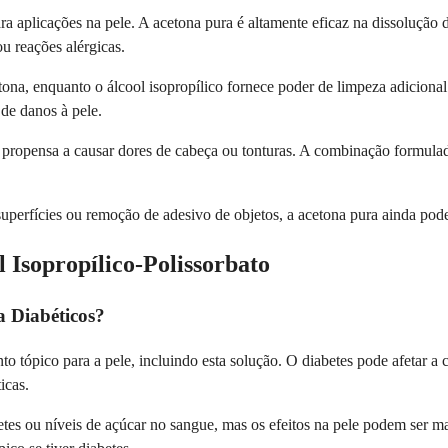
a aplicações na pele. A acetona pura é altamente eficaz na dissolução 
 reações alérgicas.
cetona, enquanto o álcool isopropílico fornece poder de limpeza adicio
de danos à pele.
s propensa a causar dores de cabeça ou tonturas. A combinação formulad
superfícies ou remoção de adesivo de objetos, a acetona pura ainda pod
 Isopropílico-Polissorbato
a Diabéticos?
 tópico para a pele, incluindo esta solução. O diabetes pode afetar a c
icas.
es ou níveis de açúcar no sangue, mas os efeitos na pele podem ser mai