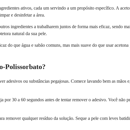
ngredientes ativos, cada um servindo a um propósito específico. A ace
impar e desinfetar a área.
 outros ingredientes a trabalharem juntos de forma mais eficaz, sendo 
tetora natural da sua pele.
icaz do que água e sabão comuns, mas mais suave do que usar acetona 
o-Polissorbato?
mover adesivos ou substâncias pegajosas. Comece lavando bem as mãos
aja por 30 a 60 segundos antes de tentar remover o adesivo. Você não pr
a remover qualquer resíduo da solução. Seque a pele com leves batidinh