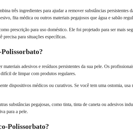
mbina três ingredientes para ajudar a remover substâncias persistente
desivo, fita médica ou outros materiais pegajosos que água e sabão regu
omo prescrição para uso doméstico. Ele foi projetado para ser mais se
precisa para situações específicas.
-Polissorbato?
 materiais adesivos e resíduos persistentes da sua pele. Os profissio
difícil de limpar com produtos regulares.
nte dispositivos médicos ou curativos. Se você tem uma ostomia, usa m
as substâncias pegajosas, como tinta, tinta de caneta ou adesivos ind
va para a pele.
co-Polissorbato?