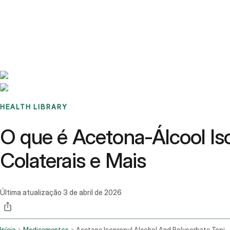
Benchmarks
Stories
FAQ
Sign up / Log in
HEALTH LIBRARY
O que é Acetona-Álcool Iso
Colaterais e Mais
Última atualização
3 de abril de 2026
Início
Medicamentos
Acetone Isopropyl Alcohol And Polysorbate Topical Route