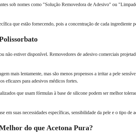
antes sob nomes como "Solução Removedora de Adesivo" ou "Limpado
fica que estão fornecendo, pois a concentração de cada ingrediente pod
Polissorbato
ê ou não estiver disponível. Removedores de adesivo comerciais projet
agem mais lentamente, mas são menos propensos a irritar a pele sensí
os eficazes para adesivos médicos fortes.
alizados que usam fórmulas à base de silicone podem ser melhor tolera
e em suas necessidades específicas, sensibilidade da pele e o tipo de 
é Melhor do que Acetona Pura?