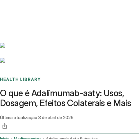
Benchmarks
Stories
FAQ
Sign up / Log in
HEALTH LIBRARY
O que é Adalimumab-aaty: Usos,
Dosagem, Efeitos Colaterais e Mais
Última atualização
3 de abril de 2026
Início
Medicamentos
Adalimumab Aaty Subcutaneous Route