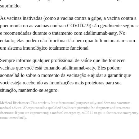
suprimido.
As vacinas inativadas (como a vacina contra a gripe, a vacina contra a
pneumonia ou as vacinas contra a COVID-19) são geralmente seguras
e recomendadas durante o tratamento com adalimumab-aaty. No
entanto, elas podem não funcionar tão bem quanto funcionariam com
um sistema imunológico totalmente funcional.
Sempre informe qualquer profissional de saúde que lhe fornecer
vacinas que você está tomando adalimumab-aaty. Eles podem
aconselhá-lo sobre o momento da vacinação e ajudar a garantir que
você esteja recebendo as imunizações mais protetoras para sua
situação, mantendo-se seguro.
Medical Disclaimer:
This article is for informational purposes only and does not constitute
medical advice. Always consult a qualified healthcare provider for diagnosis and treatment
decisions. If you are experiencing a medical emergency, call 911 or go to the nearest emergency
room immediately.