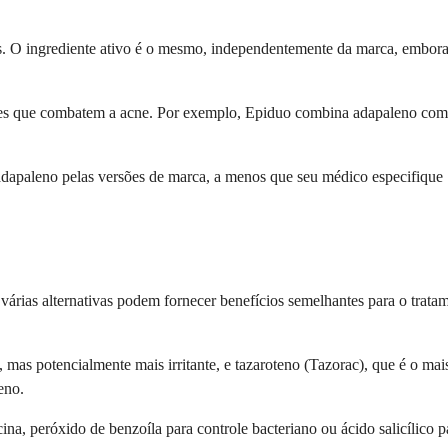
. O ingrediente ativo é o mesmo, independentemente da marca, embora o
s que combatem a acne. Por exemplo, Epiduo combina adapaleno com p
 adapaleno pelas versões de marca, a menos que seu médico especifique
várias alternativas podem fornecer benefícios semelhantes para o trata
e, mas potencialmente mais irritante, e tazaroteno (Tazorac), que é o ma
eno.
cina, peróxido de benzoíla para controle bacteriano ou ácido salicílic