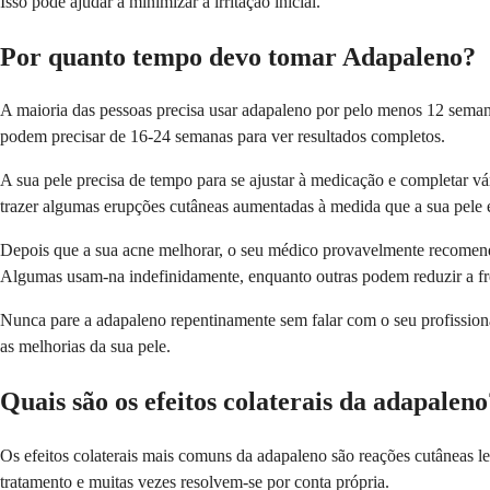
Isso pode ajudar a minimizar a irritação inicial.
Por quanto tempo devo tomar Adapaleno?
A maioria das pessoas precisa usar adapaleno por pelo menos 12 seman
podem precisar de 16-24 semanas para ver resultados completos.
A sua pele precisa de tempo para se ajustar à medicação e completar vá
trazer algumas erupções cutâneas aumentadas à medida que a sua pele e
Depois que a sua acne melhorar, o seu médico provavelmente recomend
Algumas usam-na indefinidamente, enquanto outras podem reduzir a fr
Nunca pare a adapaleno repentinamente sem falar com o seu profissiona
as melhorias da sua pele.
Quais são os efeitos colaterais da adapaleno
Os efeitos colaterais mais comuns da adapaleno são reações cutâneas l
tratamento e muitas vezes resolvem-se por conta própria.