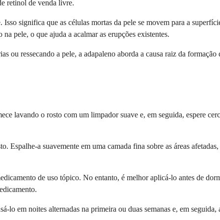
e retinol de venda livre.
. Isso significa que as células mortas da pele se movem para a superfí
na pele, o que ajuda a acalmar as erupções existentes.
s ou ressecando a pele, a adapaleno aborda a causa raiz da formação da
mece lavando o rosto com um limpador suave e, em seguida, espere cerc
o. Espalhe-a suavemente em uma camada fina sobre as áreas afetadas, e
camento de uso tópico. No entanto, é melhor aplicá-lo antes de dormir,
medicamento.
sá-lo em noites alternadas na primeira ou duas semanas e, em seguida,